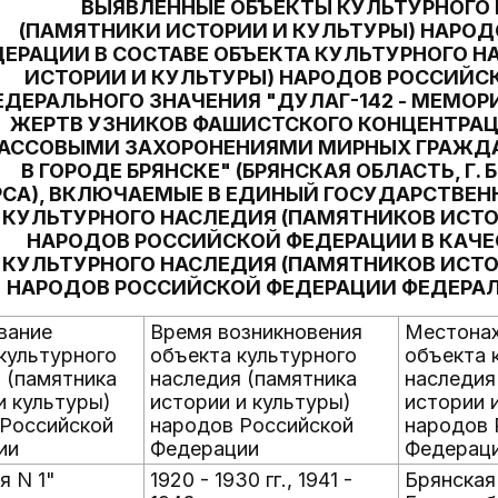
ВЫЯВЛЕННЫЕ ОБЪЕКТЫ КУЛЬТУРНОГО
(ПАМЯТНИКИ ИСТОРИИ И КУЛЬТУРЫ) НАРО
ЕРАЦИИ В СОСТАВЕ ОБЪЕКТА КУЛЬТУРНОГО Н
ИСТОРИИ И КУЛЬТУРЫ) НАРОДОВ РОССИЙС
ЕДЕРАЛЬНОГО ЗНАЧЕНИЯ "ДУЛАГ-142 - МЕМО
ЖЕРТВ УЗНИКОВ ФАШИСТСКОГО КОНЦЕНТРАЦ
МАССОВЫМИ ЗАХОРОНЕНИЯМИ МИРНЫХ ГРАЖД
В ГОРОДЕ БРЯНСКЕ" (БРЯНСКАЯ ОБЛАСТЬ, Г. 
СА), ВКЛЮЧАЕМЫЕ В ЕДИНЫЙ ГОСУДАРСТВЕН
КУЛЬТУРНОГО НАСЛЕДИЯ (ПАМЯТНИКОВ ИСТО
НАРОДОВ РОССИЙСКОЙ ФЕДЕРАЦИИ В КАЧЕ
КУЛЬТУРНОГО НАСЛЕДИЯ (ПАМЯТНИКОВ ИСТО
НАРОДОВ РОССИЙСКОЙ ФЕДЕРАЦИИ ФЕДЕРАЛ
вание
Время возникновения
Местона
культурного
объекта культурного
объекта 
 (памятника
наследия (памятника
наследия
и культуры)
истории и культуры)
истории 
 Российской
народов Российской
народов 
ии
Федерации
Федерац
 N 1"
1920 - 1930 гг., 1941 -
Брянская 