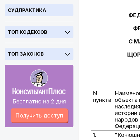
СУДПРАКТИКА
ФЕД
Ф
ТОП КОДЕКСОВ
С 
ТОП ЗАКОНОВ
ЩОР
N
Наимено
пункта
объекта 
Бесплатно на 2 дня
наследия
истории 
Получить доступ
народов
Федерац
1.
"Конюшня