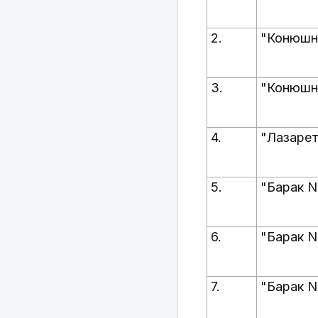
2.
"Конюшн
3.
"Конюшн
4.
"Лазарет
5.
"Барак N
6.
"Барак N
7.
"Барак N