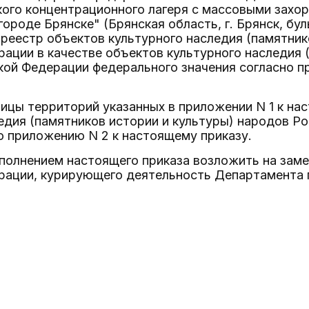
кого концентрационного лагеря с массовыми захо
городе Брянске" (Брянская область, г. Брянск, бу
реестр объектов культурного наследия (памятник
ации в качестве объектов культурного наследия 
кой Федерации федерального значения согласно п
ницы территорий указанных в приложении N 1 к на
едия (памятников истории и культуры) народов Р
о приложению N 2 к настоящему приказу.
сполнением настоящего приказа возложить на зам
рации, курирующего деятельность Департамента 