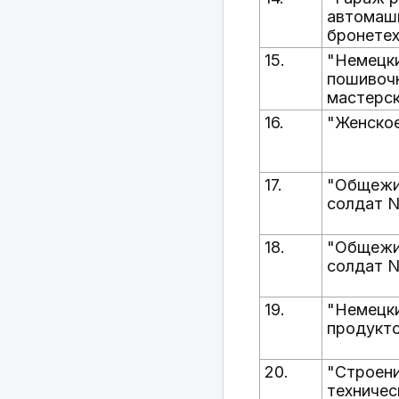
автомаш
бронетех
15.
"Немецк
пошивоч
мастерс
16.
"Женско
17.
"Общежи
солдат N
18.
"Общежи
солдат N
19.
"Немецк
продукто
20.
"Строени
техничес