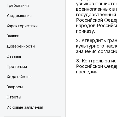
узников фашистс
Требования
военнопленных в 
государственный 
Уведомления
Российской Федер
народов Российс
Характеристики
приказу.
Заявки
2. Утвердить гра
культурного насл
Доверенности
значения согласн
Отзывы
3. Контроль за и
Российской Феде
Претензии
наследия.
Ходатайства
Запросы
Ответы
Исковые заявления