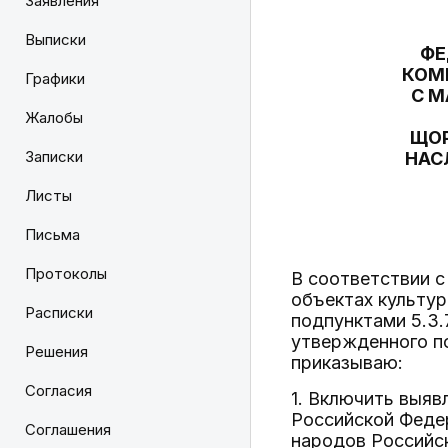
Заявления
Выписки
ФЕ
КОМ
Графики
С 
Жалобы
ЩОР
Записки
НАС
Листы
Письма
Протоколы
В соответствии с
объектах культур
Расписки
подпунктами 5.3.
утвержденного по
Решения
приказываю:
Согласия
1. Включить выяв
Российской Федер
Соглашения
народов Российс