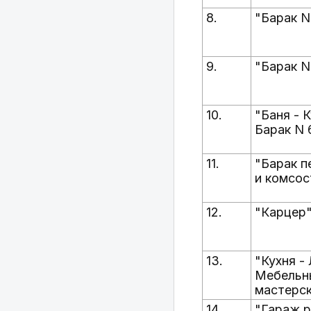
8.
"Барак N
9.
"Барак N
10.
"Баня - К
Барак N 
11.
"Барак 
и комсос
12.
"Карцер
13.
"Кухня -
Мебельн
мастерс
14.
"Гараж 