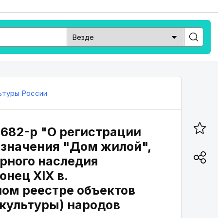
ьтуры России
8682-р "О регистрации
 значения "Дом жилой",
турного наследия
онец XIX в.
ном реестре объектов
 культуры) народов