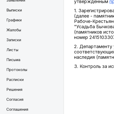
Заявления
утвержденным
п
Выписки
1. Зарегистриров
(далее - памятни
Графики
Рабоче-Крестьянс
"Усадьба Бычкова
Жалобы
(памятников исто
номер 2415103307
Записки
2. Департаменту 
Листы
соответствующих 
наследия (памятн
Письма
3. Контроль за и
Протоколы
Расписки
Решения
Согласия
Соглашения