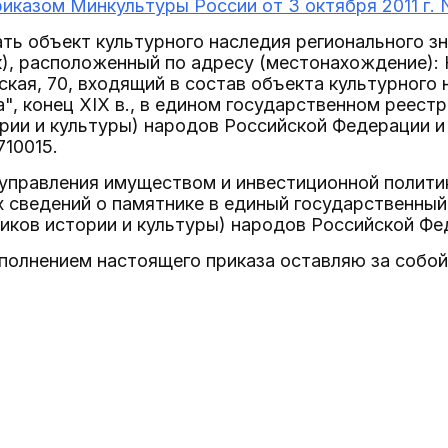
риказом Минкультуры России от 3 октября 2011 г. 
ать объект культурного наследия регионального зн
к), расположенный по адресу (местонахождение): К
кая, 70, входящий в состав объекта культурного 
", конец XIX в., в едином государственном реест
рии и культуры) народов Российской Федерации и
10015.
управления имуществом и инвестиционной политик
сведений о памятнике в единый государственный
иков истории и культуры) народов Российской Фе
сполнением настоящего приказа оставляю за собой