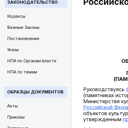
Российск
ЗАКОНОДАТЕЛЬСТВО
Кодексы
Важные Законы
Постановления
Указы
НПА по Органам власти
О
НПА по темам
(ПАМ
Руководствуясь
ОБРАЗЦЫ ДОКУМЕНТОВ
(памятниках исто
Министерстве ку
Акты
Российской Федер
объектов культур
Приказы
утвержденным
п