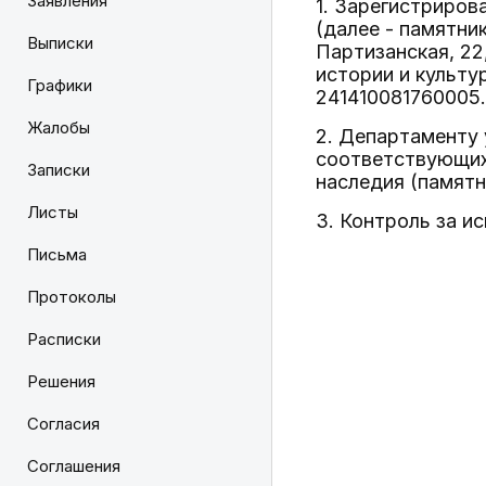
Заявления
1. Зарегистриров
(далее - памятни
Выписки
Партизанская, 22
истории и культу
Графики
241410081760005.
Жалобы
2. Департаменту 
соответствующих 
Записки
наследия (памятн
Листы
3. Контроль за и
Письма
Протоколы
Расписки
Решения
Согласия
Соглашения