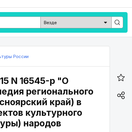
ьтуры России
15 N 16545-р "О
ледия регионального
асноярский край) в
ектов культурного
туры) народов