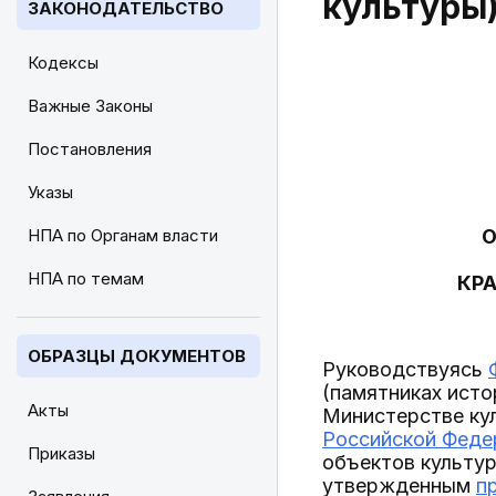
культуры
ЗАКОНОДАТЕЛЬСТВО
Кодексы
Важные Законы
Постановления
Указы
НПА по Органам власти
О
НПА по темам
КР
ОБРАЗЦЫ ДОКУМЕНТОВ
Руководствуясь
(памятниках исто
Акты
Министерстве ку
Российской Федер
Приказы
объектов культур
утвержденным
п