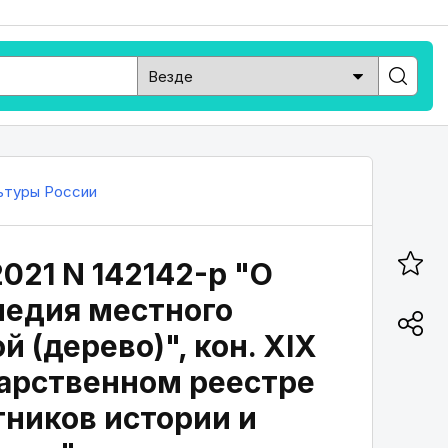
ьтуры России
021 N 142142-р "О
ледия местного
 (дерево)", кон. XIX
дарственном реестре
тников истории и