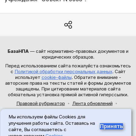
БазаНПА
— сайт нормативно-правовых документов и
юридических образцов.
Перед использованием сайта пожалуйста ознакомьтесь
с
Политикой обработки персональных данных
. Сайт
использует
cookie-файлы
. Обратите внимание -
авторские права на тексты статей и формы документов
защищены. При цитировании материалов сайта
обязательна установка прямой активной гиперссылки.
Правовой рубрикатор
Лента обновлений
Обратная связь
Мы используем файлы Cookies для
© 2017-2026
улучшения работы сайта. Оставаясь на
Принять
сайте, Вы соглашаетесь с
18+
использованием
Cookies
.