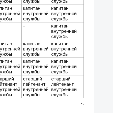
лужбы
службы
службы
питан
капитан
капитан
утренней
внутренней
внутренней
лужбы
службы
службы
-
капитан
внутренней
службы
питан
капитан
капитан
утренней
внутренней
внутренней
лужбы
службы
службы
питан
капитан
капитан
утренней
внутренней
внутренней
лужбы
службы
службы
тарший
старший
старший
йтенант
лейтенант
лейтенант
утренней
внутренней
внутренней
лужбы
службы
службы
";