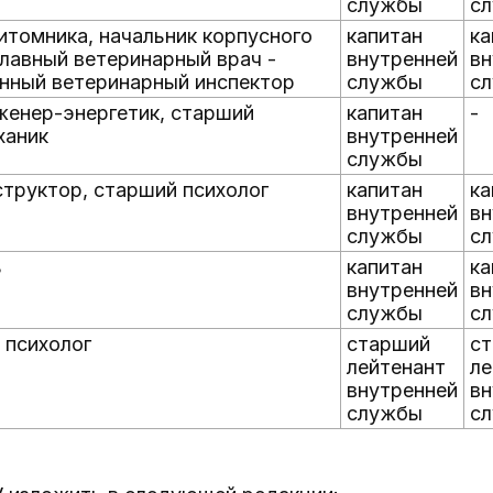
службы
с
итомника, начальник корпусного
капитан
ка
главный ветеринарный врач -
внутренней
вн
нный ветеринарный инспектор
службы
с
енер-энергетик, старший
капитан
-
ханик
внутренней
службы
труктор, старший психолог
капитан
ка
внутренней
вн
службы
с
ь
капитан
ка
внутренней
вн
службы
с
 психолог
старший
с
лейтенант
ле
внутренней
вн
службы
с