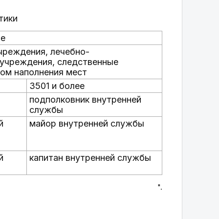
тики
ие
чреждения, лечебно-
 учреждения, следственные
том наполнения мест
3501 и более
подполковник внутренней
службы
й
майор внутренней службы
й
капитан внутренней службы
".