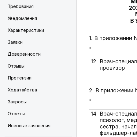
М
Требования
20
Уведомления
В
Характеристики
1. В приложении 
Заявки
"
Доверенности
12
Врач-специал
Отзывы
провизор
Претензии
Ходатайства
2. В приложении 
"
Запросы
14
Врач-специал
Ответы
психолог, мед
Исковые заявления
сестра, нача
фельдшер-ла