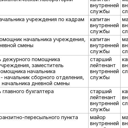
внутренней
вн
службы
с
ачальника учреждения по кадрам
капитан
м
внутренней
вн
службы
с
омощник начальника учреждения,
капитан
м
невной смены
внутренней
вн
службы
с
ь дежурного помощника
старший
ка
учреждения, заместитель
лейтенант
вн
помощника начальника
внутренней
с
- начальник сборного отделения,
службы
 начальника дневной смены
 главного бухгалтера
старший
ка
лейтенант
вн
внутренней
с
службы
ранзитно-пересыльного пункта
майор
м
внутренней
вн