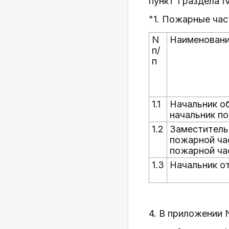
пункт 1 раздела 
"1. Пожарные час
N
Наименовани
п/
п
1.1
Начальник о
начальник п
1.2
Заместитель
пожарной ча
пожарной ча
1.3
Начальник о
4. В приложении N