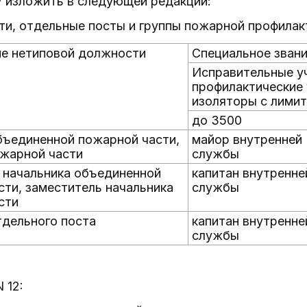
IV изложить в следующей редакции:
ти, отдельные посты и группы пожарной профилак
е нетиповой должности
Специальное зван
Исправительные у
профилактические
изоляторы с лими
до 3500
бъединенной пожарной части,
майор внутренней
ожарной части
службы
 начальника объединенной
капитан внутренне
сти, заместитель начальника
службы
сти
тдельного поста
капитан внутренне
службы
 12: