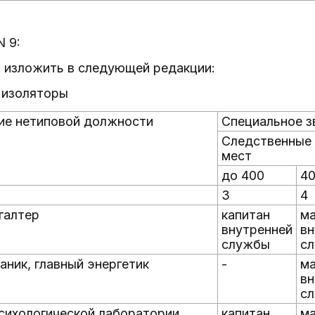
N 9:
III изложить в следующей редакции:
 изоляторы
ие нетиповой должности
Специальное з
Следственные 
мест
до 400
40
3
4
галтер
капитан
м
внутренней
вн
службы
с
аник, главный энергетик
-
м
вн
с
сихологической лаборатории
капитан
м