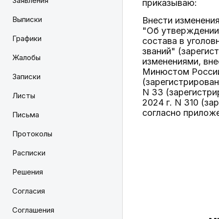
Заявления
приказываю:
Выписки
Внести изменени
"Об утверждении
Графики
состава в уголо
званий" (зарегис
Жалобы
изменениями, вн
Минюстом России 
Записки
(зарегистрирован
N 33 (зарегистри
Листы
2024 г. N 310 (з
согласно прилож
Письма
Протоколы
Расписки
Решения
Согласия
Соглашения