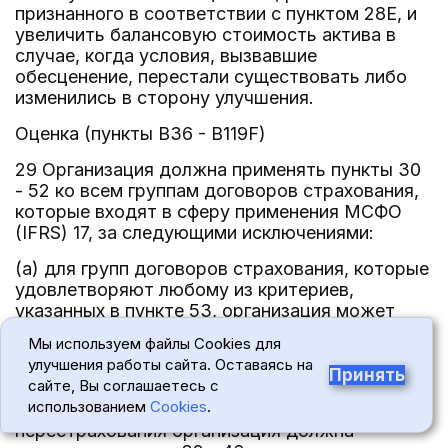
признанного в соответствии с пунктом 28E, и
увеличить балансовую стоимость актива в
случае, когда условия, вызвавшие
обесценение, перестали существовать либо
изменились в сторону улучшения.
Оценка (пункты B36 - B119F)
29 Организация должна применять пункты 30
- 52 ко всем группам договоров страхования,
которые входят в сферу применения МСФО
(IFRS) 17, за следующими исключениями:
(a) для групп договоров страхования, которые
удовлетворяют любому из критериев,
указанных в пункте 53, организация может
упростить оценку группы, применив подход на
Мы используем файлы Cookies для
основе распределения премии, описанный в
улучшения работы сайта. Оставаясь на
пунктах 55 - 59;
Принять
сайте, Вы соглашаетесь с
использованием
Cookies
.
(b) для групп удерживаемых договоров
перестрахования организация должна