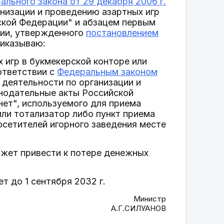
ального закона от 29 декабря 2006 г.
низации и проведению азартных игр
ской Федерации" и абзацем первым
ции, утвержденного
постановлением
риказываю:
х игр в букмекерской конторе или
ответствии с
Федеральным законом
деятельности по организации и
онодательные акты Российской
ет", используемого для приема
или тотализатор либо пункт приема
осетителей игорного заведения месте
ожет привести к потере денежных
ет до 1 сентября 2032 г.
Министр
А.Г.СИЛУАНОВ