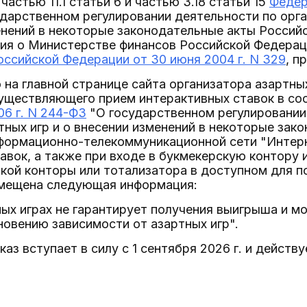
частью 11.1 статьи 6 и частью 3.18 статьи 15
Федер
дарственном регулировании деятельности по орга
енений в некоторые законодательные акты Россий
ния о Министерстве финансов Российской Федера
ссийской Федерации от 30 июня 2004 г. N 329
, п
то на главной странице сайта организатора азартны
существляющего прием интерактивных ставок в со
06 г. N 244-ФЗ
"О государственном регулировании 
ных игр и о внесении изменений в некоторые зак
нформационно-телекоммуникационной сети "Интерн
авок, а также при входе в букмекерскую контору 
кой конторы или тотализатора в доступном для п
мещена следующая информация:
ных играх не гарантирует получения выигрыша и м
новению зависимости от азартных игр".
аз вступает в силу с 1 сентября 2026 г. и действу