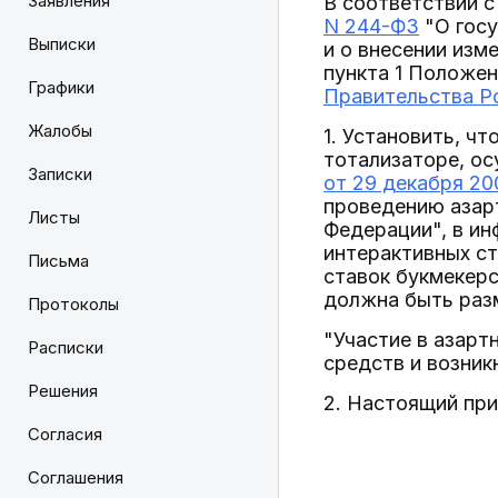
Заявления
В соответствии с 
N 244-ФЗ
"О госу
Выписки
и о внесении изм
пункта 1 Положе
Графики
Правительства Ро
Жалобы
1. Установить, ч
тотализаторе, о
Записки
от 29 декабря 20
проведению азарт
Листы
Федерации", в и
интерактивных ст
Письма
ставок букмекерс
должна быть раз
Протоколы
"Участие в азарт
Расписки
средств и возник
Решения
2. Настоящий прик
Согласия
Соглашения