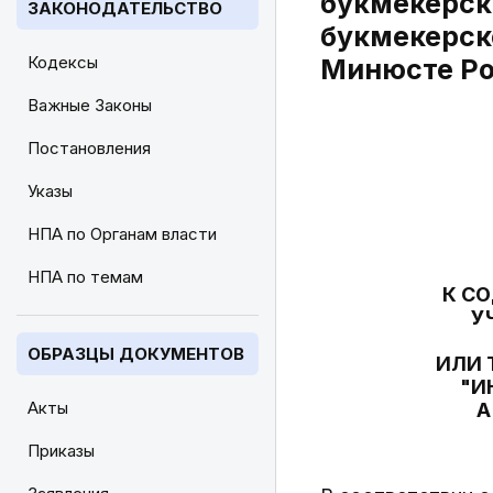
букмекерск
ЗАКОНОДАТЕЛЬСТВО
букмекерск
Кодексы
Минюсте Ро
Важные Законы
Постановления
Указы
НПА по Органам власти
НПА по темам
К С
У
ОБРАЗЦЫ ДОКУМЕНТОВ
ИЛИ 
"И
Акты
А
Приказы