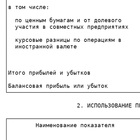
│                                      
│в том числе:                          
│                                      
│  по ценным бумагам и от долевого     
│  участия в совместных предприятиях   
│                                      
│  курсовые разницы по операциям в     
│  иностранной валюте                  
│                                      
│                                      
│                                      
│Итого прибылей и убытков              
│                                      
│Балансовая прибыль или убыток         
└──────────────────────────────────────
                     2. ИСПОЛЬЗОВАНИЕ ПР
┌──────────────────────────────────────
│        Наименование показателя       
│                                      
│                                      