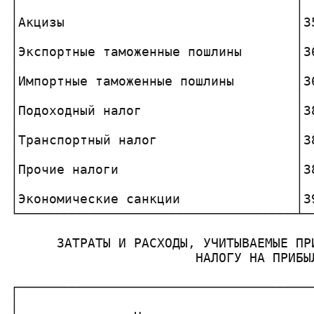
│                                    │ 
│Акцизы                              │3
│                                    │ 
│Экспортные таможенные пошлины       │3
│                                    │ 
│Импортные таможенные пошлины        │3
│                                    │ 
│Подоходный налог                    │3
│                                    │ 
│Транспортный налог                  │3
│                                    │ 
│Прочие налоги                       │3
│                                    │ 
│Экономические санкции               │3
└────────────────────────────────────┴─
      ЗАТРАТЫ И РАСХОДЫ, УЧИТЫВАЕМЫЕ ПРИ
                        НАЛОГУ НА ПРИБЫЛ
┌──────────────────────────────────────
│                                      