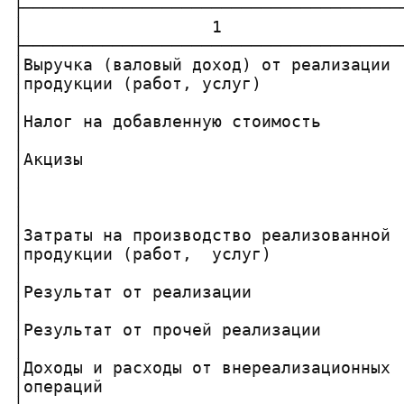
├──────────────────────────────────────
│                   1                  
├──────────────────────────────────────
│Выручка (валовый доход) от реализации 
│продукции (работ, услуг)              
│                                      
│Налог на добавленную стоимость        
│                                      
│Акцизы                                
│                                      
│                                      
│                                      
│Затраты на производство реализованной 
│продукции (работ,  услуг)             
│                                      
│Результат от реализации               
│                                      
│Результат от прочей реализации        
│                                      
│Доходы и расходы от внереализационных 
│операций                              