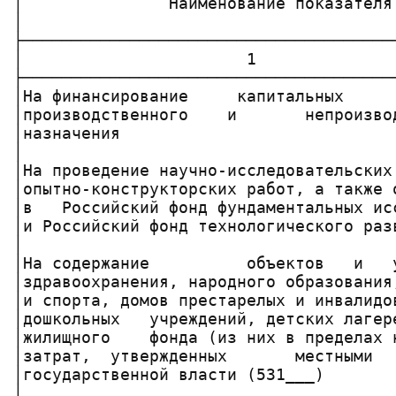
│               Наименование показателя
│                                      
├──────────────────────────────────────
│                       1              
├──────────────────────────────────────
│На финансирование     капитальных     
│производственного    и       непроизво
│назначения                            
│                                      
│На проведение научно-исследовательских
│опытно-конструкторских работ, а также 
│в   Российский фонд фундаментальных ис
│и Российский фонд технологического раз
│                                      
│На содержание          объектов   и   
│здравоохранения, народного образования
│и спорта, домов престарелых и инвалидо
│дошкольных   учреждений, детских лагер
│жилищного    фонда (из них в пределах 
│затрат,  утвержденных       местными  
│государственной власти (531___)       
│                                      