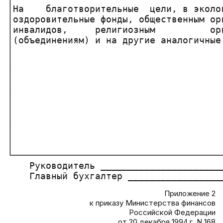
│На    благотворительные  цели, в эколо
│оздоровительные фонды, общественным ор
│инвалидов,     религиозным          ор
│(объединениям) и на другие аналогичные
│                                      
│                                      
│                                      
│                                      
│                                      
│                                      
│                                      
│                                      
│                                      
│                                      
└──────────────────────────────────────
    Руководитель _______________________
Приложение 2
к приказу Министерства финансов
Российской Федерации
от 20 декабря 1994 г. N 168