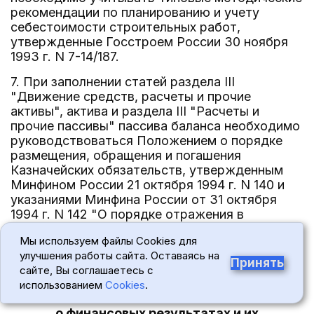
рекомендации по планированию и учету
себестоимости строительных работ,
утвержденные Госстроем России 30 ноября
1993 г. N 7-14/187.
7. При заполнении статей раздела III
"Движение средств, расчеты и прочие
активы", актива и раздела III "Расчеты и
прочие пассивы" пассива баланса необходимо
руководствоваться Положением о порядке
размещения, обращения и погашения
Казначейских обязательств, утвержденным
Минфином России 21 октября 1994 г. N 140 и
указаниями Минфина России от 31 октября
1994 г. N 142 "О порядке отражения в
бухгалтерском учете и отчетности операций с
Мы используем файлы Cookies для
векселями, применяемыми при расчетах
улучшения работы сайта. Оставаясь на
между предприятиями за поставку товаров,
Принять
сайте, Вы соглашаетесь с
выполненные работы и оказанные услуги".
использованием
Cookies
.
Отчет
о финансовых результатах и их