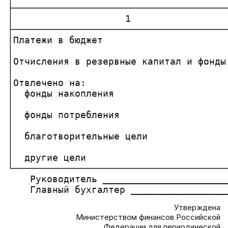
├──────────────────────────────────────
│                    1                 
├──────────────────────────────────────
│Платежи в бюджет                      
│                                      
│Отчисления в резервные капитал и фонды
│                                      
│Отвлечено на:                         
│  фонды накопления                    
│                                      
│  фонды потребления                   
│                                      
│  благотворительные цели              
│                                      
│  другие цели                         
└──────────────────────────────────────
    Руководитель _______________________
Утверждена
Министерством финансов Российской
Федерации для периодической