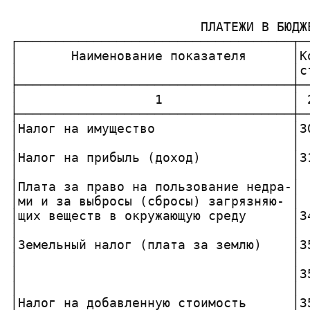
                         ПЛАТЕЖИ В БЮДЖЕ
┌────────────────────────────────────┬─
│       Наименование показателя      │К
│                                    │с
├────────────────────────────────────┼─
│                  1                 │ 
├────────────────────────────────────┼─
│Налог на имущество                  │3
│                                    │ 
│Налог на прибыль (доход)            │3
│                                    │ 
│Плата за право на пользование недра-│ 
│ми и за выбросы (сбросы) загрязняю- │ 
│щих веществ в окружающую среду      │3
│                                    │ 
│Земельный налог (плата за землю)    │3
│                                    │ 
│                                    │3
│                                    │ 
│Налог на добавленную стоимость      │3