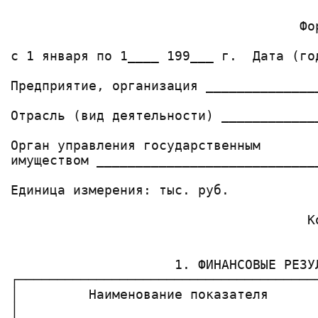
                                       
                                     Фо
                                       
с 1 января по 1____ 199___ г.  Дата (го
                                       
Предприятие, организация ______________
                                       
Отрасль (вид деятельности) ____________
                                       
Орган управления государственным       
имуществом ____________________________
                                       
Единица измерения: тыс. руб.           
                                       
                                      К
                                       
                     1. ФИНАНСОВЫЕ РЕЗУЛ
┌──────────────────────────────────────
│         Наименование показателя      
│                                      