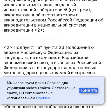
извлекаемых металлов, выданный
испытательной лабораторией (центром),
аккредитованной в соответствии с
законодательством Российской Федерации об
аккредитации в национальной системе
аккредитации <2>;
--------------------------------
<2> Подпункт "а" пункта 23 Положения о
ввозе в Российскую Федерацию из
государств, не входящих в Евразийский
экономический союз, и вывозе из Российской
Федерации в эти государства драгоценных
металлов, драгоценных камней и сырьевых
товаров, содержащих драгоценные металлы,
утвержденного
Указом Президента
Мы используем файлы Cookies для
Российской Федерации от 20 сентября 2010 г.
улучшения работы сайта. Оставаясь на
Принять
N 1137
.
сайте, Вы соглашаетесь с
использованием
Cookies
.
в) составленное в произвольной форме
обоснование целесообразности экспорта