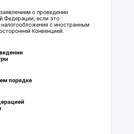
 заявлением о проведении
й Федерации, если это
 налогообложения с иностранным
госторонней Конвенцией.
оведении
уры
нем порядке
дерацией
м