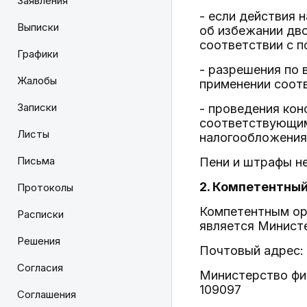
Заявления
- если действия 
Выписки
об избежании дво
соответствии с 
Графики
- разрешения по 
Жалобы
применении соот
Записки
- проведения ко
соответствующим
Листы
налогообложения
Письма
Пени и штрафы н
2. Компетентный
Протоколы
Компетентным ор
Расписки
является Минист
Решения
Почтовый адрес:
Согласия
Министерство фин
109097
Соглашения