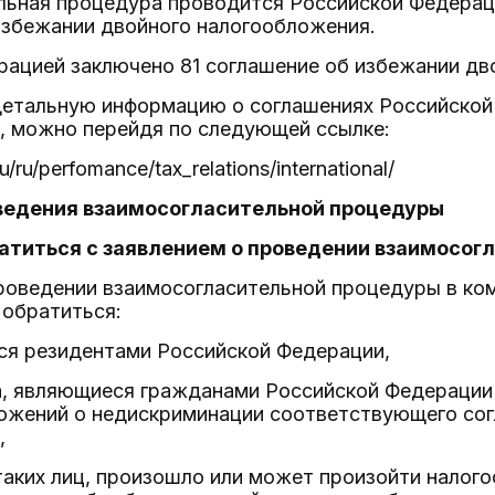
льная процедура проводится Российской Федерац
избежании двойного налогообложения.
рацией заключено 81 соглашение об избежании дв
детальную информацию о соглашениях Российской
, можно перейдя по следующей ссылке:
ru/ru/perfomance/tax_relations/international/
оведения взаимосогласительной процедуры
ратиться с заявлением о проведении взаимосо
проведении взаимосогласительной процедуры в ко
 обратиться:
ся резидентами Российской Федерации,
а, являющиеся гражданами Российской Федерации 
ожений о недискриминации соответствующего сог
,
таких лиц, произошло или может произойти нало