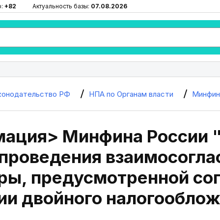
ю:
+82
Актуальность базы:
07.08.2026
конодательство РФ
НПА по Органам власти
Минфин
ация> Минфина России "
 проведения взаимосогла
ры, предусмотренной со
ии двойного налогообло