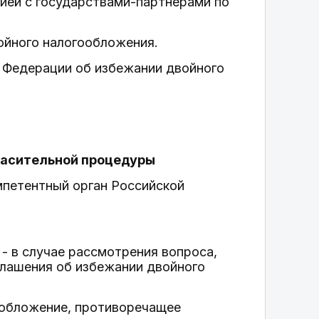
ией с государствами-партнерами по
ойного налогообложения.
 Федерации об избежании двойного
гласительной процедуры
мпетентный орган Российской
- в случае рассмотрения вопроса,
лашения об избежании двойного
гообложение, противоречащее