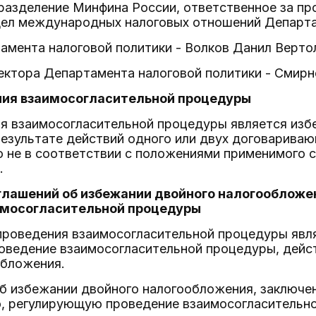
разделение Минфина России, ответственное за пр
дел международных налоговых отношений Департа
мента налоговой политики - Волков Данил Верто
ектора Департамента налоговой политики - Смирн
ения взаимосогласительной процедуры
я взаимосогласительной процедуры является изб
езультате действий одного или двух договариваю
 не в соответствии с положениями применимого с
.
глашений об избежании двойного налогооблож
имосогласительной процедуры
проведения взаимосогласительной процедуры явл
оведение взаимосогласительной процедуры, дейс
обложения.
об избежании двойного налогообложения, заключе
, регулирующую проведение взаимосогласительн