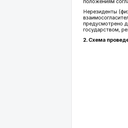
положениям согл
Нерезиденты (физ
взаимосогласител
предусмотрено д
государством, ре
2. Схема прове