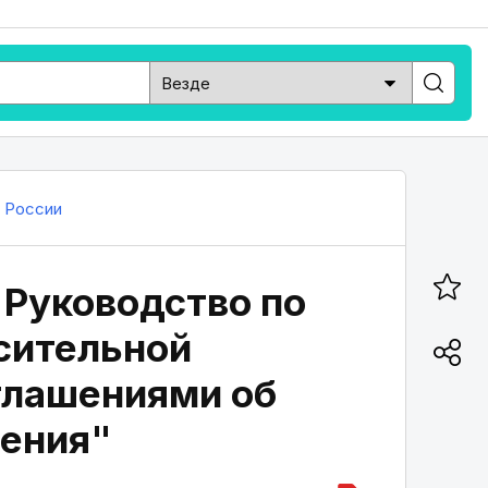
 России
Руководство по
сительной
глашениями об
жения"