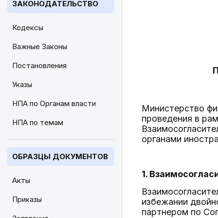
ЗАКОНОДАТЕЛЬСТВО
Кодексы
Важные Законы
Постановления
Указы
НПА по Органам власти
Министерство фи
проведения в ра
НПА по темам
Взаимосогласите
органами иностра
ОБРАЗЦЫ ДОКУМЕНТОВ
1. Взаимосоглас
Акты
Взаимосогласител
Приказы
избежании двойн
партнером по Со