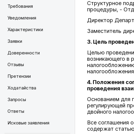
Структурное под
Требования
процедуры, - От
Уведомления
Директор Департа
Характеристики
Заместитель дир
Заявки
3. Цель провед
Целью проведени
Доверенности
возникающего в р
Отзывы
налогообложению
налогообложения
Претензии
4. Положения со
Ходатайства
проведения вза
Основанием для 
Запросы
регулирующей пр
Ответы
двойного налого
Все соглашения 
Исковые заявления
содержат статью