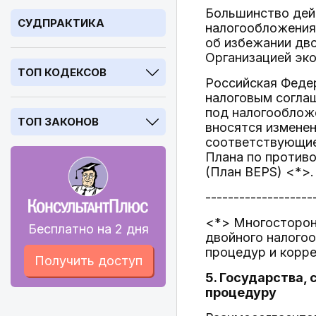
Большинство дей
СУДПРАКТИКА
налогообложения
об избежании дв
Организацией эко
ТОП КОДЕКСОВ
Российская Феде
налоговым соглаш
под налогообложе
ТОП ЗАКОНОВ
вносятся изменен
соответствующие
Плана по против
(План BEPS) <*>.
-------------------
<*> Многосторон
Бесплатно на 2 дня
двойного налого
процедур и корр
Получить доступ
5. Государства,
процедуру