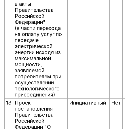
в акты
Правительства
Российской
Федерации"
(в части перехода
на оплату услуг по
передаче
электрической
энергии исходя из
максимальной
мощности,
заявляемой
потребителем при
осуществлении
технологического
присоединения)
13
Проект
Инициативный
Нет
Н
постановления
Правительства
Российской
Федерации "О