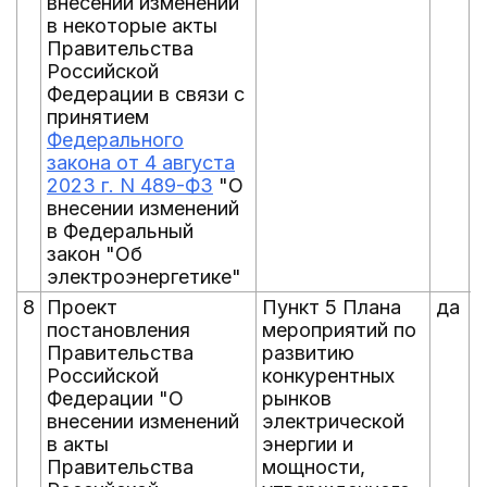
внесении изменений
в некоторые акты
Правительства
Российской
Федерации в связи с
принятием
Федерального
закона от 4 августа
2023 г. N 489-ФЗ
"О
внесении изменений
в Федеральный
закон "Об
электроэнергетике"
8
Проект
Пункт 5 Плана
да
н
постановления
мероприятий по
Правительства
развитию
Российской
конкурентных
Федерации "О
рынков
внесении изменений
электрической
в акты
энергии и
Правительства
мощности,