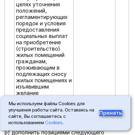
целях уточнения
положений,
регламентирующих
порядок и условия
предоставления
социальных выплат
на приобретение
(строительство)
жилых помещений
гражданам,
проживающим в
подлежащих сносу
жилых помещениях и
изъявившим
желание
переселиться)
Мы используем файлы Cookies для
улучшения работы сайта. Оставаясь на
"
Принять
сайте, Вы соглашаетесь с
п) позиции 34 - 37 считать позициями 28 - 31;
использованием
Cookies
.
р) дополнить позициями следующего