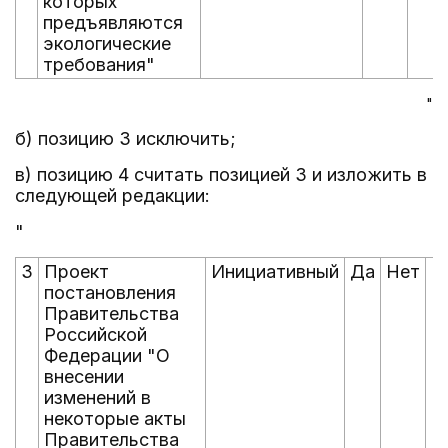
которых
предъявляются
экологические
требования"
"
б) позицию 3 исключить;
в) позицию 4 считать позицией 3 и изложить в
следующей редакции:
"
3
Проект
Инициативный
Да
Нет
К
постановления
П
Правительства
Российской
Федерации "О
внесении
изменений в
некоторые акты
Правительства