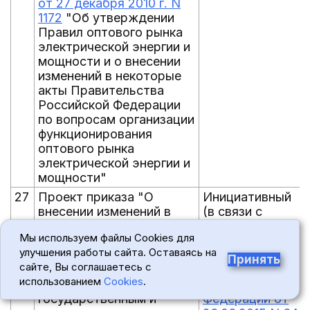
от 27 декабря 2010 г. N
1172
"Об утверждении
Правил оптового рынка
электрической энергии и
мощности и о внесении
изменений в некоторые
акты Правительства
Российской Федерации
по вопросам организации
функционирования
оптового рынка
электрической энергии и
мощности"
27
Проект приказа "О
Инициативный
внесении изменений в
(в связи с
Порядок определения
внесением
Мы используем файлы Cookies для
нормативных затрат на
изменений в
улучшения работы сайта. Оставаясь на
выполнение
постановление
Принять
сайте, Вы соглашаетесь с
государственных работ
Правительства
использованием
Cookies
.
федеральными
Российской
государственным и
Федерации от