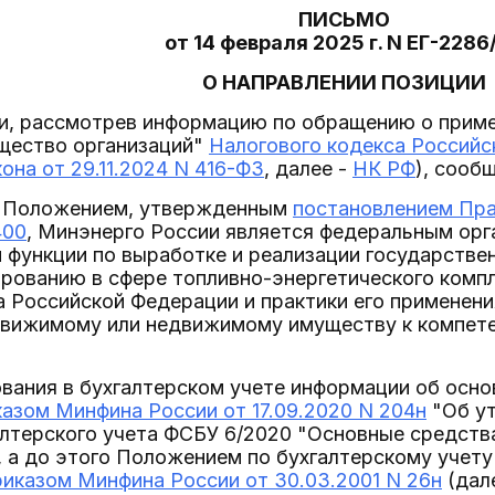
ПИСЬМО
от 14 февраля 2025 г. N ЕГ-2286
О НАПРАВЛЕНИИ ПОЗИЦИИ
, рассмотрев информацию по обращению о примене
ущество организаций"
Налогового кодекса Россий
она от 29.11.2024 N 416-ФЗ
, далее -
НК РФ
), сооб
с Положением, утвержденным
постановлением Пра
400
, Минэнерго России является федеральным орг
функции по выработке и реализации государстве
рованию в сфере топливно-энергетического комп
 Российской Федерации и практики его применения
движимому или недвижимому имуществу к компете
вания в бухгалтерском учете информации об осно
казом Минфина России от 17.09.2020 N 204н
"Об у
лтерского учета ФСБУ 6/2020 "Основные средства
, а до этого Положением по бухгалтерскому учету
риказом Минфина России от 30.03.2001 N 26н
(дале