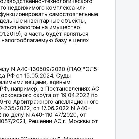
роизводственно-технологического
ого недвижимого комплекса или
 функционировать самостоятельные
тдельные инвентарные объекты,
гаться налогом на имущество
1.2019), а часть будет являться
налогооблагаемую базу в целях
делу N А40-130509/2020 (ПАО "ЭЛ5-
а РФ от 15.05.2024. Суды
делимыми вещами, единым
Ф, например, в Постановлениях АС
осковского округа от 19.04.2022 по
, 9-го Арбитражного апелляционного
0-235/2022, от 17.06.2022 N А40-
2 по делу N А40-110147/2020, от
11087/2021, Решении АС г. Москвы от
разделу "Сооружения", Минэнерго