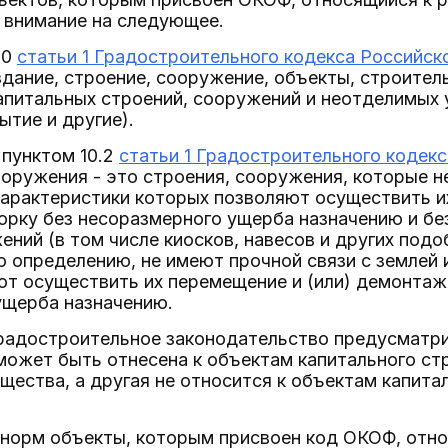
 внимание на следующее.
10
статьи 1 Градостроительного кодекса Российс
здание, строение, сооружение, объекты, строител
апитальных строений, сооружений и неотделимых 
ытие и другие).
 пунктом 10.2
статьи 1 Градостроительного кодек
оружения - это строения, сооружения, которые не
арактеристики которых позволяют осуществить и
рку без несоразмерного ущерба назначению и без
ений (в том числе киосков, навесов и других подо
о определению, не имеют прочной связи с землей 
ют осуществить их перемещение и (или) демонта
ущерба назначению.
градостроительное законодательство предусматри
может быть отнесена к объектам капитального ст
ества, а другая не относится к объектам капитал
 норм объекты, которым присвоен код ОКОФ, отно