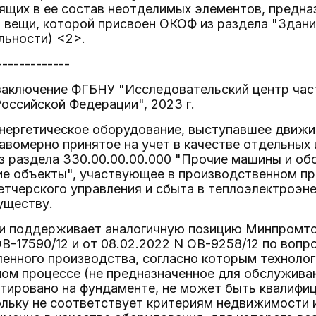
ящих в ее состав неотделимых элементов, предн
вещи, которой присвоен ОКОФ из раздела "Здани
льности) <2>.
-------------
заключение ФГБНУ "Исследовательский центр част
оссийской Федерации", 2023 г.
энергетическое оборудование, выступавшее движ
авомерно принятое на учет в качестве отдельных
з раздела 330.00.00.00.000 "Прочие машины и об
ие объекты", участвующее в производственном пр
тчерского управления и сбыта в теплоэлектроэне
уществу.
и поддерживает аналогичную позицию Минпромтор
ОВ-17590/12 и от 08.02.2022 N ОВ-9258/12 по воп
енного производства, согласно которым техноло
ом процессе (не предназначенное для обслуживани
тировано на фундаменте, не может быть квалифи
ольку не соответствует критериям недвижимости 