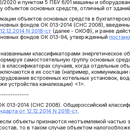
6/2020 и пунктом 5 ПБУ 6/01 машины и оборудова
 объектов основных средств, отличный от здани
икации объектов основных средств в бухгалтерск
новных фондов ОК 013-2014 (СНС 2008), введенный
12.12.2014 N 2018-ст
(далее - ОКОФ), и ранее дей
сновных фондов ОК 013-94, утвержденный
постано
 названными классификаторами энергетическое об
формируя самостоятельную группу основных средс
 в классификаторах случаев, когда отдельные об
включаются в их состав (например, коммуникации 
орудование встроенных котельных установок, вод
кже устройства канализации) <1>.
-------------
ОК 013-2014 (СНС 2008). Общероссийский классиф
дарта от 12.12.2014 N 2018-ст
.
 если объекты признаются неотъемлемой частью з
состав, то в таком случае объектом налогооблож