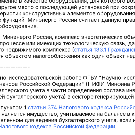
именно в качестве оборудования, для которого в
ругое место с последующей установкой при сохр
еристик конструктивных элементов оборудования 
х функций. Минэнерго России считает данную пр
оборудования.
 Минэнерго России, комплекс энергетических объ
процессе или имеющих технологическую связь, да
го недвижимого комплекса (
статья 133.1 Граждан
ся объектом налогообложения как один объект н
-------------
чно-исследовательской работе ФГБУ "Научно-исс
нансов Российской Федерации" (НИФИ Минфина Р
алтерского учета в части определения состава и
ей бухгалтерского учета) в секторе генерирующей 
 пунктом 1
статьи 374 Налогового кодекса Россий
является имущество, учитываемое на балансе в 
овленном для ведения бухгалтерского учета, если
Налогового кодекса Российской Федерации
.