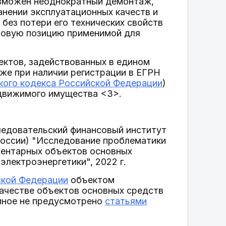
озможен неоднократный демонтаж,
анении эксплуатационных качеств и
без потери его технических свойств
авовую позицию применимой для
ектов, задействованных в едином
же при наличии регистрации в ЕГРН
ского кодекса Российской Федерации
)
едвижимого имущества <3>.
ледовательский финансовый институт
оссии) "Исследование проблематики
нвентарных объектов основных
электроэнергетики", 2022 г.
ской Федерации
объектом
качестве объектов основных средств
 иное не предусмотрено
статьями