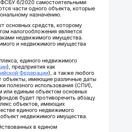
10 ФСБУ 6/2020 самостоятельными
тся части одного объекта, которые
иональному назначению.
кт основных средств, которому
ктом налогообложения является
аками недвижимого имущества.
жимого и недвижимого имущества
мплекса, единого недвижимого
ции
), предприятия как
сийской Федерации
), а также любого
ят объекты, имеющие различные даты
ки полезного использования (СПИ),
м или единым объектом основных
 фондов будет противоречить абзацу
мплекс объектов, имеющих
ачестве единого недвижимого
 объект недвижимого имущества.
ействованных в едином