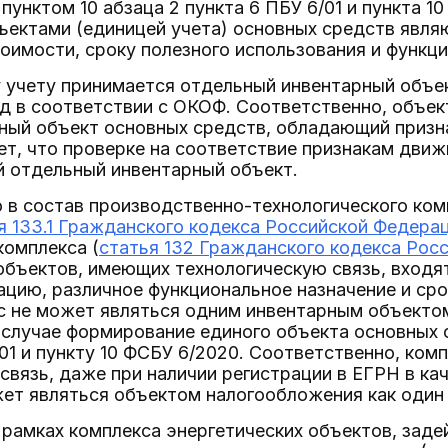
 пунктом 10 абзаца 2 пункта 6 ПБУ 6/01 и пункта 
ектами (единицей учета) основных средств являю
оимости, сроку полезного использования и функц
 учету принимается отдельный инвентарный объе
д в соответствии с ОКОФ. Соответственно, объе
ный объект основных средств, обладающий призн
ет, что проверке на соответствие признакам дви
 отдельный инвентарный объект.
то в состав производственно-технологического ко
я 133.1 Гражданского кодекса Российской Федера
комплекса (
статья 132 Гражданского кодекса Рос
объектов, имеющих технологическую связь, вход
ацию, различное функциональное назначение и сро
кс не может являться одним инвентарным объекто
 случае формирование единого объекта основных
/01 и пункту 10 ФСБУ 6/2020. Соответственно, ко
связь, даже при наличии регистрации в ЕГРН в к
жет являться объектом налогообложения как один
 рамках комплекса энергетических объектов, зад