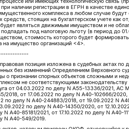
 процессе или имеющих технологическую связь (п
 при наличии регистрации в ЕГРН в качестве един
 имущественного комплекса в любом случае будут
 средств, стоящих на бухгалтерском учете как о
 будет являться движимым имуществом и не обла
 подпадать под налоговую льготу (в период до 01.0
еством, стоимость которого будет формировать 
а на имущество организаций <4>.
-------------
правовая позиция изложена в судебных актах по 
енных без изменений Определением Верховного суд
ды о признании спорных объектов сложными и не
лексом не соответствующими законодательству Р
га от 04.03.2022 по делу N А55-13336/2021, АС М
5/2018, от 17.06.2022 по делу N А40-102666/2020
22 по делу N А40-244883/2018, от 19.09.2022 N А4
3.09.2022 по делу N А40-14350/2020, от 12.10.202
у N А40-85181/2021, от 17.10.2022 по делу N А40-1
лу N А40-549/2019.
ъектов, которым присвоен ОКОФ, относящийся к 