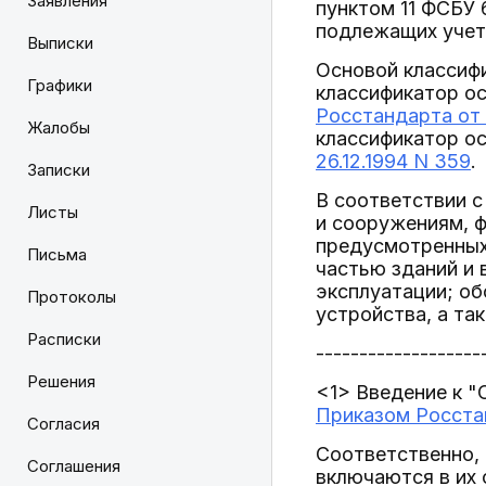
Заявления
пунктом 11 ФСБУ 
подлежащих учету
Выписки
Основой классиф
Графики
классификатор ос
Росстандарта от 
Жалобы
классификатор о
26.12.1994 N 359
.
Записки
В соответствии с
Листы
и сооружениям, 
предусмотренных
Письма
частью зданий и 
эксплуатации; об
Протоколы
устройства, а та
Расписки
-------------------
Решения
<1> Введение к "
Приказом Росстан
Согласия
Соответственно,
Соглашения
включаются в их 