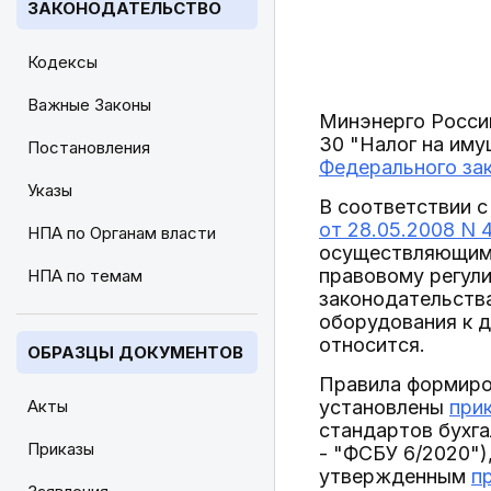
ЗАКОНОДАТЕЛЬСТВО
Кодексы
Важные Законы
Минэнерго России
30 "Налог на им
Постановления
Федерального зак
Указы
В соответствии 
от 28.05.2008 N 
НПА по Органам власти
осуществляющим 
правовому регули
НПА по темам
законодательства
оборудования к 
относится.
ОБРАЗЦЫ ДОКУМЕНТОВ
Правила формиро
Акты
установлены
при
стандартов бухга
Приказы
- "ФСБУ 6/2020")
утвержденным
п