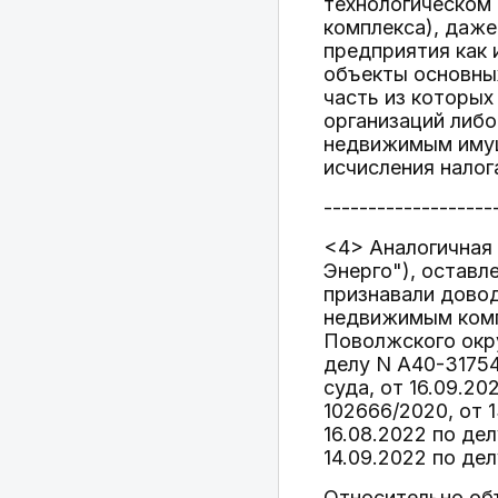
технологическом
комплекса), даже
предприятия как
объекты основных
часть из которых
организаций либо
недвижимым имущ
исчисления налог
-------------------
<4> Аналогичная 
Энерго"), оставл
признавали дово
недвижимым комп
Поволжского окру
делу N А40-31754
суда, от 16.09.20
102666/2020, от 1
16.08.2022 по дел
14.09.2022 по де
Относительно об