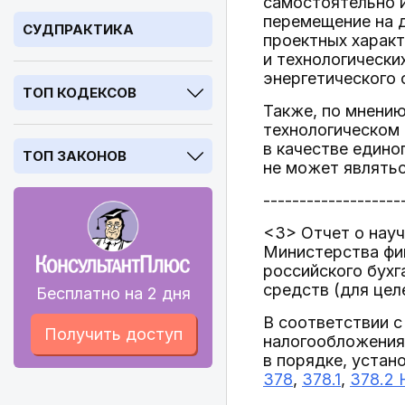
самостоятельно 
перемещение на д
СУДПРАКТИКА
проектных характ
и технологически
энергетического 
ТОП КОДЕКСОВ
Также, по мнению
технологическом 
в качестве едино
ТОП ЗАКОНОВ
не может являть
-------------------
<3> Отчет о нау
Министерства фи
российского бухг
средств (для цел
Бесплатно на 2 дня
В соответствии с
Получить доступ
налогообложения 
в порядке, устан
378
,
378.1
,
378.2 