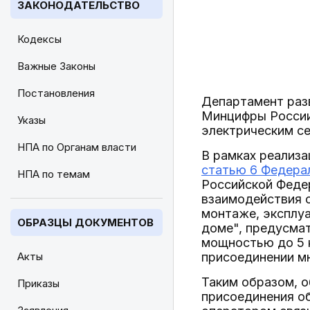
ЗАКОНОДАТЕЛЬСТВО
Кодексы
Важные Законы
Постановления
Департамент раз
Минцифры России
Указы
электрическим се
НПА по Органам власти
В рамках реализ
статью 6 Федерал
НПА по темам
Российской Феде
взаимодействия 
монтаже, эксплуа
ОБРАЗЦЫ ДОКУМЕНТОВ
доме", предусма
мощностью до 5 
Акты
присоединении м
Таким образом, 
Приказы
присоединения об