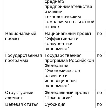
среднего
предпринимательства
и малым
технологическим
компаниям по льготной
ставке
Национальный
Национальный проект
по Б
проект
"Эффективная и
конкурентная
экономика"
Государственная
Государственная
по Б
программа
программа Российской
Федерации
"Экономическое
развитие и
инновационная
экономика"
Структурный
Федеральный проект
по Б
элемент
"Технологии"
Целевая статья
Субсидия
по Б