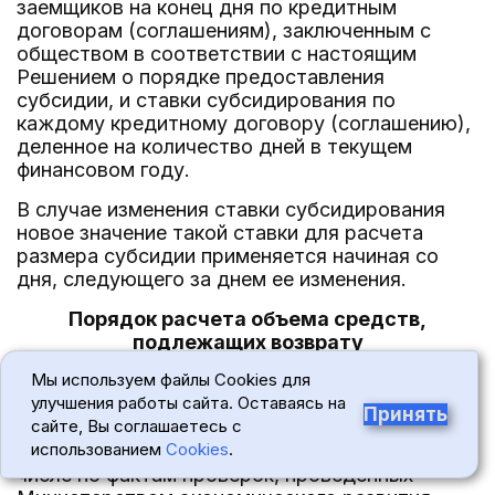
заемщиков на конец дня по кредитным
договорам (соглашениям), заключенным с
обществом в соответствии с настоящим
Решением о порядке предоставления
субсидии, и ставки субсидирования по
каждому кредитному договору (соглашению),
деленное на количество дней в текущем
финансовом году.
В случае изменения ставки субсидирования
новое значение такой ставки для расчета
размера субсидии применяется начиная со
дня, следующего за днем ее изменения.
Порядок расчета объема средств,
подлежащих возврату
в бюджет, из которого предоставлена
Мы используем файлы Cookies для
субсидия
улучшения работы сайта. Оставаясь на
Принять
сайте, Вы соглашаетесь с
В случае недостижения значения результата
использованием
Cookies
.
предоставления субсидии, выявленного в том
числе по фактам проверок, проведенных