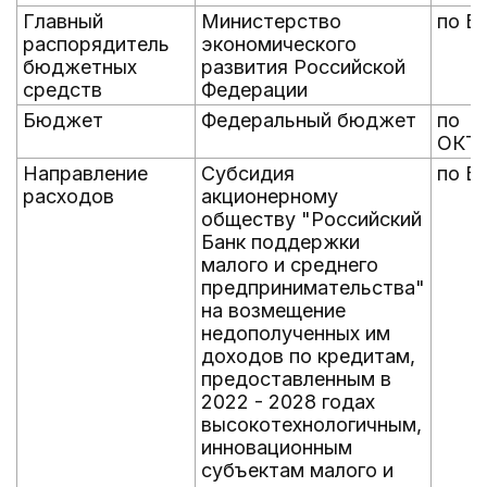
Главный
Министерство
по Б
распорядитель
экономического
бюджетных
развития Российской
средств
Федерации
Бюджет
Федеральный бюджет
по
ОКТ
Направление
Субсидия
по Б
расходов
акционерному
обществу "Российский
Банк поддержки
малого и среднего
предпринимательства"
на возмещение
недополученных им
доходов по кредитам,
предоставленным в
2022 - 2028 годах
высокотехнологичным,
инновационным
субъектам малого и