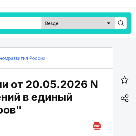
номразвития России
и от 20.05.2026 N
ений в единый
ров"