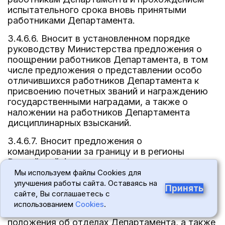
испытательного срока вновь принятыми
работниками Департамента.
3.4.6.6. Вносит в установленном порядке
руководству Министерства предложения о
поощрении работников Департамента, в том
числе предложения о представлении особо
отличившихся работников Департамента к
присвоению почетных званий и награждению
государственными наградами, а также о
наложении на работников Департамента
дисциплинарных взысканий.
3.4.6.7. Вносит предложения о
командировании за границу и в регионы
Российской Федерации работников
Департамента по вопросам, входящим в
Мы используем файлы Cookies для
компетенцию Департамента.
улучшения работы сайта. Оставаясь на
Принять
сайте, Вы соглашаетесь с
3.4.7. Распределяет обязанности между
использованием
Cookies
.
своими заместителями, утверждает
положения об отделах Департамента, а также