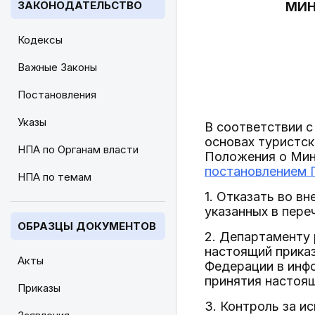
ЗАКОНОДАТЕЛЬСТВО
МИН
Кодексы
Важные Законы
Постановления
Указы
В соответствии 
основах туристск
НПА по Органам власти
Положения о Мин
постановлением П
НПА по темам
1. Отказать во в
указанных в пере
ОБРАЗЦЫ ДОКУМЕНТОВ
2. Департаменту 
настоящий прика
Акты
Федерации в инф
принятия настоящ
Приказы
3. Контроль за и