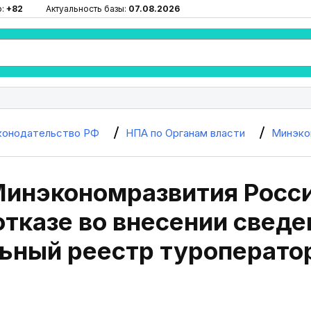
ю:
+82
Актуальность базы:
07.08.2026
конодательство РФ
НПА по Органам власти
Минэко
Минэкономразвития Росси
отказе во внесении свед
ьный реестр туроперато