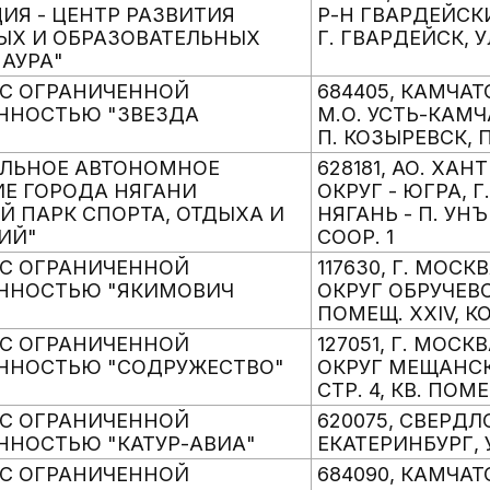
ИЯ - ЦЕНТР РАЗВИТИЯ
Р-Н ГВАРДЕЙСК
ЫХ И ОБРАЗОВАТЕЛЬНЫХ
Г. ГВАРДЕЙСК, УЛ
"АУРА"
С ОГРАНИЧЕННОЙ
684405, КАМЧАТ
ННОСТЬЮ "ЗВЕЗДА
М.О. УСТЬ-КАМЧ
П. КОЗЫРЕВСК, П
ЛЬНОЕ АВТОНОМНОЕ
628181, АО. Х
Е ГОРОДА НЯГАНИ
ОКРУГ - ЮГРА, Г.
Й ПАРК СПОРТА, ОТДЫХА И
НЯГАНЬ - П. УН
ИЙ"
СООР. 1
С ОГРАНИЧЕННОЙ
117630, Г. МОСК
ЕННОСТЬЮ "ЯКИМОВИЧ
ОКРУГ ОБРУЧЕВСК
ПОМЕЩ. XXIV, КО
С ОГРАНИЧЕННОЙ
127051, Г. МОСК
ННОСТЬЮ "СОДРУЖЕСТВО"
ОКРУГ МЕЩАНСКИЙ
СТР. 4, КВ. ПОМЕ
С ОГРАНИЧЕННОЙ
620075, СВЕРДЛ
ННОСТЬЮ "КАТУР-АВИА"
ЕКАТЕРИНБУРГ, У
С ОГРАНИЧЕННОЙ
684090, КАМЧАТ