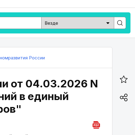
номразвития России
и от 04.03.2026 N
ений в единый
ров"