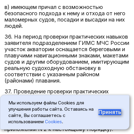
в) имеющем причал с возможностью
безопасного подхода к нему и отхода от него
маломерных судов, посадки и высадки на них
людей.
36. На период проверки практических навыков
заявителя подразделением ГИМС МЧС России
участок акватории оснащается береговыми и
плавучими навигационными знаками, макетами
судов и другим оборудованием, имитирующим
реальную судоходную обстановку в
соответствии с указанным районом
(районами) плавания.
37. Проведение проверки практических
навыков заявителя осуществляется на
Мы используем файлы Cookies для
маломерном судне, тип которого указан
улучшения работы сайта. Оставаясь на
заявителем, в соответствии с тематикой
Принять
сайте, Вы соглашаетесь с
проверки практических навыков
использованием
Cookies
.
(рекомендуемый образец приведен в
приложении N 2 к настоящему Порядку).