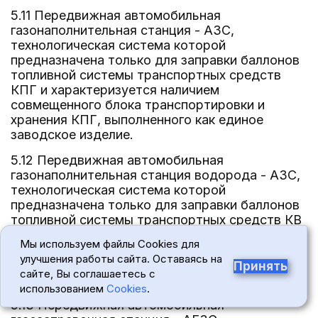
5.11 Передвижная автомобильная
газонаполнительная станция - АЗС,
технологическая система которой
предназначена только для заправки баллонов
топливной системы транспортных средств
КПГ и характеризуется наличием
совмещенного блока транспортировки и
хранения КПГ, выполненного как единое
заводское изделие.
5.12 Передвижная автомобильная
газонаполнительная станция водорода - АЗС,
технологическая система которой
предназначена только для заправки баллонов
топливной системы транспортных средств КВ
и характеризуется наличием совмещенного
Мы используем файлы Cookies для
блока транспортировки, хранения и выдачи
улучшения работы сайта. Оставаясь на
(заправки) КВ, выполненного как единое
Принять
сайте, Вы соглашаетесь с
заводское изделие.
использованием
Cookies
.
5.13 Передвижная автомобильная