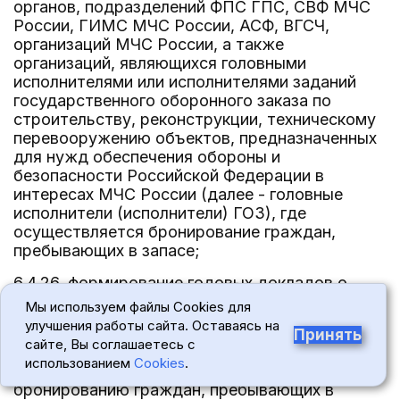
органов, подразделений ФПС ГПС, СВФ МЧС
России, ГИМС МЧС России, АСФ, ВГСЧ,
организаций МЧС России, а также
организаций, являющихся головными
исполнителями или исполнителями заданий
государственного оборонного заказа по
строительству, реконструкции, техническому
перевооружению объектов, предназначенных
для нужд обеспечения обороны и
безопасности Российской Федерации в
интересах МЧС России (далее - головные
исполнители (исполнители) ГОЗ), где
осуществляется бронирование граждан,
пребывающих в запасе;
6.4.26. формирование годовых докладов о
состоянии работы по бронированию граждан,
Мы используем файлы Cookies для
пребывающих в запасе;
улучшения работы сайта. Оставаясь на
Принять
сайте, Вы соглашаетесь с
6.4.27. подготовку предложений, направленных
использованием
Cookies
.
на совершенствование работы по
бронированию граждан, пребывающих в