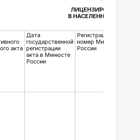
ЛИЦЕНЗИРОВАНИЕ ДЕ
В НАСЕЛЕННЫХ ПУНКТА
И ОБЪЕК
Дата
Регистрационный
Док
ивного
государственной
номер Минюста
сод
ого акта
регистрации
России
тек
акта в Минюсте
нор
России
пра
ФЗ-