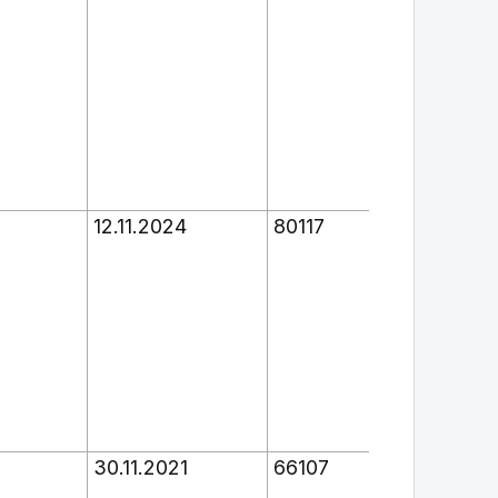
12.11.2024
80117
При
Рос
16.
Об 
Бое
под
пож
30.11.2021
66107
Док
пре