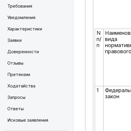
Требования
Уведомления
Характеристики
N
Наименов
п/
вида
Заявки
п
норматив
правового
Доверенности
Отзывы
Претензии
Ходатайства
1
Федераль
закон
Запросы
Ответы
Исковые заявления