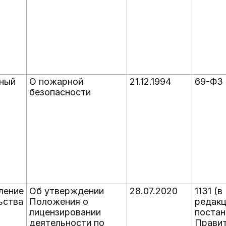
ный
О пожарной
21.12.1994
69-ФЗ
безопасности
ление
Об утверждении
28.07.2020
1131 (в
ьства
Положения о
редак
лицензировании
постан
деятельности по
Прави