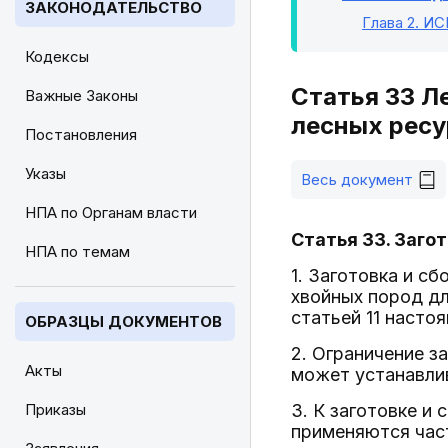
ЗАКОНОДАТЕЛЬСТВО
Глава 2
. И
Кодексы
Статья 33 Л
Важные Законы
лесных ресу
Постановления
Указы
Весь документ
НПА по Органам власти
Статья 33. Заго
НПА по темам
1. Заготовка и с
хвойных пород дл
статьей 11 насто
ОБРАЗЦЫ ДОКУМЕНТОВ
2. Ограничение з
Акты
может устанавлив
Приказы
3. К заготовке и
применяются част