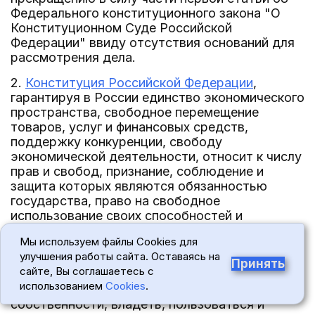
Федерального конституционного закона "О
Конституционном Суде Российской
Федерации" ввиду отсутствия оснований для
рассмотрения дела.
2.
Конституция Российской Федерации
,
гарантируя в России единство экономического
пространства, свободное перемещение
товаров, услуг и финансовых средств,
поддержку конкуренции, свободу
экономической деятельности, относит к числу
прав и свобод, признание, соблюдение и
защита которых являются обязанностью
государства, право на свободное
использование своих способностей и
имущества для предпринимательской, иной не
Мы используем файлы Cookies для
запрещенной законом экономической
улучшения работы сайта. Оставаясь на
деятельности и право частной собственности,
Принять
сайте, Вы соглашаетесь с
охраняемое законом и включающее в себя
использованием
Cookies
.
право каждого иметь имущество в
собственности, владеть, пользоваться и