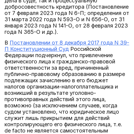
дела в суде, так и процессуальную
добросовестность кредитора (Постановление
от 7 февраля 2023 года N 6-П; определения от
31 марта 2022 года N 593-О и N 656-О, от 31
января 2023 года N 141-О, от 28 февраля 2023
года N 365-О и др.).
В
Постановлении от 8 декабря 2017 года N 39-
П Конституционный Суд
Российской
Федерации подчеркнул, что привлечение
физического лица к гражданско-правовой
ответственности за вред, причиненный
публично-правовому образованию в размере
подлежащих зачислению в его бюджет
налогов организации-налогоплательщика и
возникший в результате уголовно-
противоправных действий этого лица,
возможно (за исключением случаев, когда
судом установлено, что юридическое лицо
служит лишь прикрытием для действий
контролирующего его физического лица, т.е.
de facto не является самостоятельным