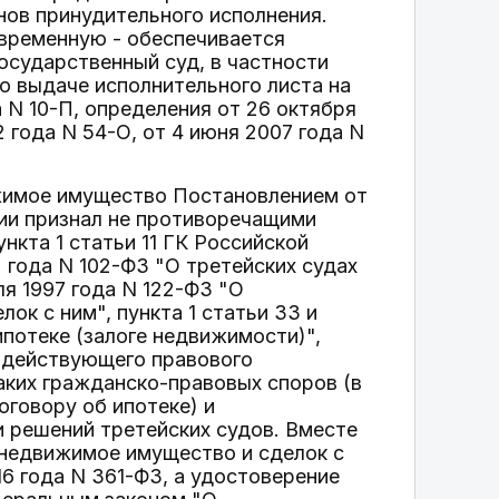
нов принудительного исполнения.
евременную - обеспечивается
осударственный суд, в частности
о выдаче исполнительного листа на
 N 10-П, определения от 26 октября
2 года N 54-О, от 4 июня 2007 года N
жимое имущество Постановлением от
ции признал не противоречащими
кта 1 статьи 11 ГК Российской
 года N 102-ФЗ "О третейских судах
ля 1997 года N 122-ФЗ "О
ок с ним", пункта 1 статьи 33 и
ипотеке (залоге недвижимости)",
 действующего правового
аких гражданско-правовых споров (в
оговору об ипотеке) и
 решений третейских судов. Вместе
 недвижимое имущество и сделок с
16 года N 361-ФЗ, а удостоверение