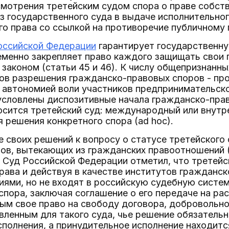
смотрения третейским судом спора о праве собс
з государственного суда в выдаче исполнительног
го права со ссылкой на противоречие публичному
оссийской Федерации
гарантирует государственну
еменно закрепляет право каждого защищать свои 
законом (статьи 45 и 46). К числу общепризнанн
ов разрешения гражданско-правовых споров - пр
 автономией воли участников предпринимательск
условлены диспозитивные начала гражданско-пра
осится третейский суд: международный или внут
 решения конкретного спора (ad hoc).
 своих решений к вопросу о статусе третейского 
ов, вытекающих из гражданских правоотношений 
Суд Российской Федерации отметил, что третейс
ава и действуя в качестве институтов гражданск
иями, но не входят в российскую судебную систе
спора, заключая соглашение о его передаче на ра
мым свое право на свободу договора, добровольн
вленным для такого суда, чье решение обязательн
полнения, а принудительное исполнение находитс