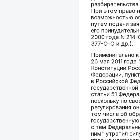
разбирательства 
При этом право н
возможностью обр
путем подачи зая
его принудительн
2000 года N 214-О
377-О-О и др.).
Применительно к
26 мая 2011 года
Конституции Росс
Федерации, пункт
в Российской Фед
государственной 
статьи 51 Федера
поскольку по св
регулирования он
том числе об обр
государственную
с тем Федеральны
ним" утратил сил