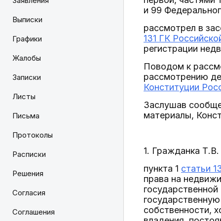
Заявления
и 99 Федеральног
Выписки
рассмотрел в зас
131 ГК Российск
Графики
регистрации нед
Жалобы
Поводом к рассм
рассмотрению де
Записки
Конституции Рос
Листы
Заслушав сообще
материалы, Конс
Письма
Протоколы
1. Гражданка Т.
Расписки
пункта 1
статьи 1
Решения
права на недвижи
государственной
Согласия
государственную 
собственности, х
Соглашения
владения, постоя