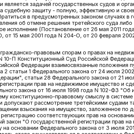
и является задачей государственных судов и орга
а судебную защиту - полную, эффективную и сво
атиться в предусмотренных законом случаях в г
вления об отмене решения третейского суда либо 
ое исполнение (Постановление от 26 мая 2011 года
, от 15 мая 2001 года N 204-О, от 20 февраля 200
 гражданско-правовым спорам о правах на недви
 N 10-П Конституционный Суд Российской Федера
ийской Федерации взаимосвязанные положения пун
а 2 статьи 1 Федерального закона от 24 июля 2002
ерации", статьи 28 Федерального закона от 21 ию
регистрации прав на недвижимое имущество и сдел
льного закона от 16 июля 1998 года N 102-ФЗ "Об 
оему конституционно-правовому смыслу в системе
и допускают рассмотрение третейскими судами т
ащении взыскания на имущество, заложенное по д
 регистрацию соответствующих прав на основании
й закон "О государственной регистрации прав на
у на основании Федерального закона от 3 июля 20