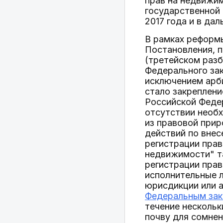
прав на недвижи
государственной 
2017 года и в да
В рамках реформы
Постановления, 
(третейском разб
Федерального зак
исключением арби
стало закреплени
Российской Федер
отсутствии необ
из правовой при
действий по внес
регистрации прав
недвижимости" та
регистрации прав
исполнительные л
юрисдикции или а
Федеральным зако
течение нескольк
почву для сомнен