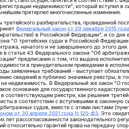
мость стало осуществляться в соответствии с Фе
регистрации недвижимости", который вступил в си
льнейшем претерпел многочисленные изменения.
 третейского разбирательства, проведенной посл
принят
Федеральный закон от 29 декабря 2015 год
ирательстве) в Российской Федерации", и со дня 
она "О третейских судах в Российской Федерации
тража, начатого и не завершенного до этого дня
е в статье 43 Федерального закона "Об арбитраж
ации" предписания о том, что выдача исполнитель
ходимости в принудительном приведении в исполн
роды заявленных требований - выступает обязате
ению сведений в публично значимые реестры, в то
 на недвижимость. В Федеральный же закон "О го
кое основание для государственного кадастровог
 в соответствующем реестре, как решения третей
исты в соответствии с вступившими в законную 
рбитражных судов, вместе с этими листами (пункт 
ном от 30 апреля 2021 года N 120-ФЗ
. Это свиде
их лет рассогласованности законодательного регу
ий относительно гарантий права на передачу спор