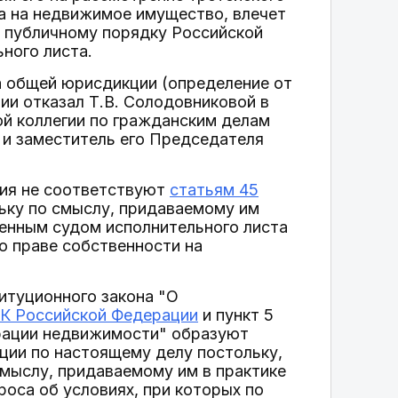
а на недвижимое имущество, влечет
т публичному порядку Российской
ного листа.
а общей юрисдикции (определение от
ии отказал Т.В. Солодовниковой в
й коллегии по гражданским делам
я и заместитель его Председателя
ния не соответствуют
статьям 45
льку по смыслу, придаваемому им
енным судом исполнительного листа
о праве собственности на
титуционного закона "О
ГК Российской Федерации
и пункт 5
трации недвижимости" образуют
ции по настоящему делу постольку,
смыслу, придаваемому им в практике
оса об условиях, при которых по