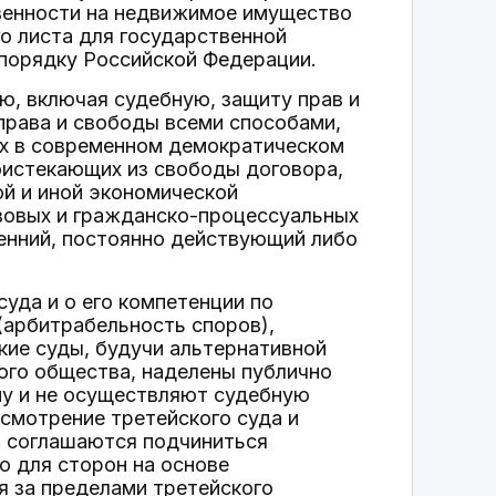
твенности на недвижимое имущество
о листа для государственной
 порядку Российской Федерации.
ю, включая судебную, защиту прав и
права и свободы всеми способами,
ых в современном демократическом
оистекающих из свободы договора,
ой и иной экономической
вовых и гражданско-процессуальных
ренний, постоянно действующий либо
суда и о его компетенции по
(арбитрабельность споров),
кие суды, будучи альтернативной
ого общества, наделены публично
му и не осуществляют судебную
ссмотрение третейского суда и
о соглашаются подчиниться
о для сторон на основе
я за пределами третейского