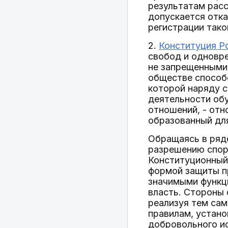
результатам рас
допускается отка
регистрации тако
2.
Конституция Р
свобод и одновр
не запрещенными 
обществе способ
которой наряду с
деятельности об
отношений, - отн
образованный для
Обращаясь в ряде
разрешению спор
Конституционный 
формой защиты пр
значимыми функц
власть. Стороны 
реализуя тем са
правилам, устано
добровольного ис