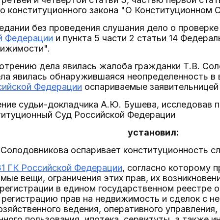
о конституционного закона "О Конституционном 
едании без проведения слушания дело о проверке
ой Федерации
и пункта 5 части 2 статьи 14 Федера
вижимости".
отрению дела явилась жалоба гражданки Т.В. Сол
ла явилась обнаружившаяся неопределенность в в
сийской Федерации
оспариваемые заявительницей
ние судьи-докладчика А.Ю. Бушева, исследовав 
титуционный Суд Российской Федерации
установил:
В. Солодовникова оспаривает конституционность 
31 ГК Российской Федерации
, согласно которому 
мые вещи, ограничения этих прав, их возникновен
 регистрации в едином государственном реестре
регистрацию прав на недвижимость и сделок с не
озяйственного ведения, оперативного управления
нного пользования, ипотека, сервитуты, а также ин