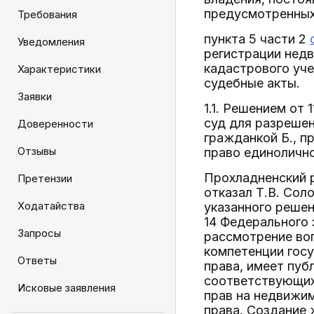
предусмотренных
Требования
пункта 5 части 2
Уведомления
регистрации недв
кадастрового уче
Характеристики
судебные акты.
Заявки
1.1. Решением от
суд для разрешен
Доверенности
гражданкой Б., п
Отзывы
право единолично
Прохладненский 
Претензии
отказал Т.В. Сол
Ходатайства
указанного решен
14 Федерального 
Запросы
рассмотрение во
компетенции госу
Ответы
права, имеет пуб
соответствующих 
Исковые заявления
прав на недвижи
права. Создание 