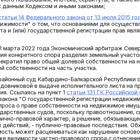
 данным Кодексом и иными законами;
статьи 14 Федерального закона от 13 июля 2015 го
ижимости" о том, что основаниями для осуществ
та и (или) государственной регистрации прав явл
 11 марта 2022 года Экономический арбитраж Север
ия конкретного спора разделил земельный участо
рекратил право общей долевой собственности на н
й собственности на часть участка.
районный суд Кабардино-Балкарской Республики о
одовниковой в выдаче исполнительного листа на 
ия. Ссылаясь на пункт 1
статьи 131 ГК Российской
закона "О государственной регистрации недвижим
проса о праве собственности на недвижимое имущ
дарственных судов, поскольку правоотношение, с
лично-правовой характер, а решение, обязывающ
действий, - публично-правовые последствия. Об
мость может расцениваться как нарушение основ
же видимости частно-правового спора с отнесени