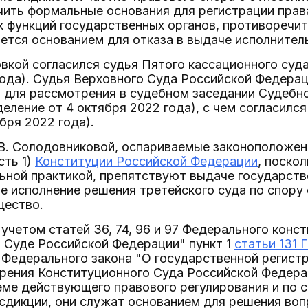
чить формальные основания для регистрации прав
 функций государственных органов, противоречи
ется основанием для отказа в выдаче исполнитель
вкой согласился судья Пятого кассационного суд
года). Судья Верховного Суда Российской Федерац
 для рассмотрения в судебном заседании Судебно
деление от 4 октября 2022 года), с чем согласилс
бря 2022 года).
Т.В. Солодовниковой, оспариваемые законоположе
сть 1)
Конституции Российской Федерации
, поско
ьной практикой, препятствуют выдаче государств
е исполнение решения третейского суда по спору 
щество.
 учетом статей 36, 74, 96 и 97 Федерального конс
 Суде Российской Федерации" пункт 1
статьи 131 
4 Федерального закона "О государственной регис
рения Конституционного Суда Российской Федера
еме действующего правового регулирования и по 
дикции, они служат основанием для решения вопр