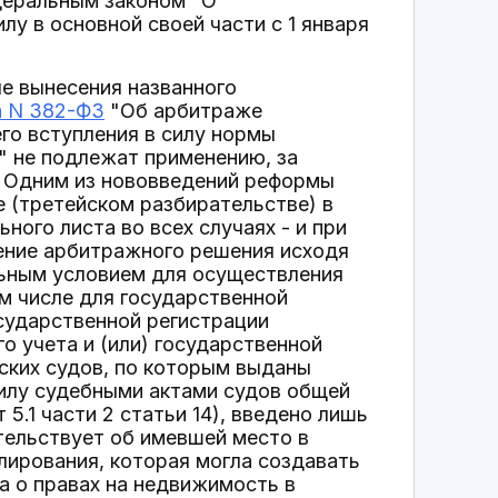
деральным законом "О
лу в основной своей части с 1 января
е вынесения названного
а N 382-ФЗ
"Об арбитраже
его вступления в силу нормы
" не подлежат применению, за
. Одним из нововведений реформы
е (третейском разбирательстве) в
ного листа во всех случаях - и при
ение арбитражного решения исходя
льным условием для осуществления
м числе для государственной
сударственной регистрации
о учета и (или) государственной
ских судов, по которым выданы
силу судебными актами судов общей
5.1 части 2 статьи 14), введено лишь
тельствует об имевшей место в
лирования, которая могла создавать
а о правах на недвижимость в