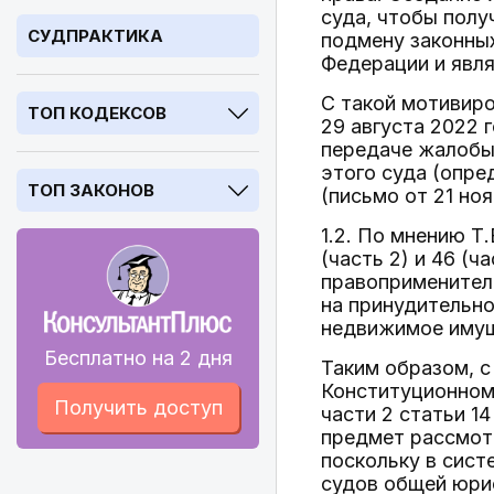
суда, чтобы полу
СУДПРАКТИКА
подмену законных
Федерации и явля
С такой мотивиро
ТОП КОДЕКСОВ
29 августа 2022 
передаче жалобы
этого суда (опре
ТОП ЗАКОНОВ
(письмо от 21 ноя
1.2. По мнению 
(часть 2) и 46 (ча
правоприменител
на принудительно
недвижимое иму
Бесплатно на 2 дня
Таким образом, с
Конституционном
Получить доступ
части 2 статьи 1
предмет рассмот
поскольку в сист
судов общей юрис