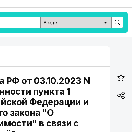
 РФ от 03.10.2023 N
нности пункта 1
ийской Федерации и
го закона "О
мости" в связи с