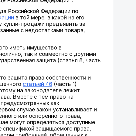
де Российской Федерации".
уда Российской Федерации по
рации
в той мере, в какой на его
у купли-продажи предъявить за
язанные с недостатками товара,
ого иметь имущество в
нолично, так и совместно с другими
ударственная защита (статья 8, часть
то защита права собственности и
ашенного
статьей 46
(часть 1)
потому на законодателе лежит
ава. Вместе с тем право на
 предусмотренных как
ервом случае закон устанавливает и
нного или оспоренного права,
учае могут определяться доступные
е спецификой защищаемого права,
тером требований, обращенных к