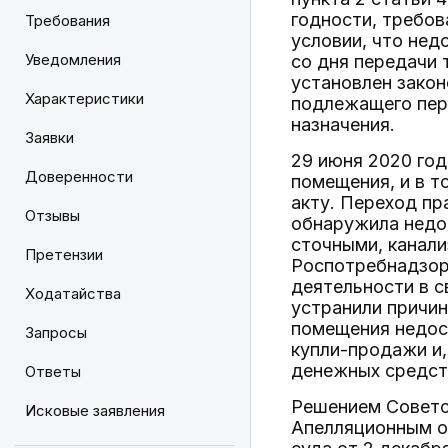
годности, требов
Требования
условии, что нед
Уведомления
со дня передачи 
установлен закон
Характеристики
подлежащего пере
назначения.
Заявки
29 июня 2020 год
Доверенности
помещения, и в т
акту. Переход пр
Отзывы
обнаружила недос
сточными, канали
Претензии
Роспотребнадзор
деятельности в 
Ходатайства
устранили причин
помещения недос
Запросы
купли-продажи и,
денежных средст
Ответы
Решением Советск
Исковые заявления
Апелляционным о