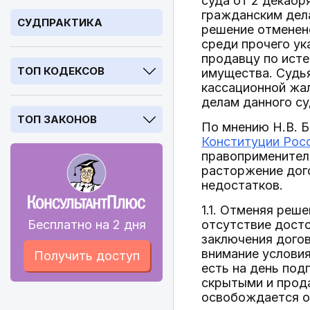
суда от 2 декабр
гражданским дела
СУДПРАКТИКА
решение отменено
среди прочего ук
продавцу по исте
ТОП КОДЕКСОВ
имущества. Судья
кассационной жа
делам данного су
ТОП ЗАКОНОВ
По мнению Н.В. 
Конституции Рос
правоприменител
расторжение дог
недостатков.
1.1. Отменяя реш
Бесплатно на 2 дня
отсутствие досто
заключения догов
внимание условия
Получить доступ
есть на день под
скрытыми и прода
освобождается о