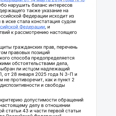
грубо нарушить баланс интересов
одержащего также указание на
ссийской Федерации исходит из
 в иске стала констатация судом
ссийской Федерации
, и
твий к рассмотрению настоящего
щиты гражданских прав, перечень
том правовых позиций
акого способа предопределяется
кими обстоятельствами дела,
 выбран ли истцом надлежащий
, от 28 января 2025 года N 3-П и
 не противоречит, как и пункт 2
в диспозитивности и свободы
т критерию допустимости обращений
 настоящему делу в отношении
й статьи 43 и части первой статьи