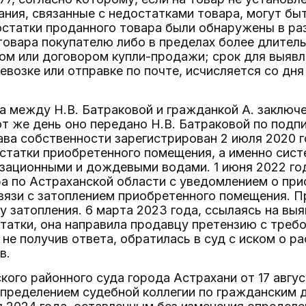
ания, связанные с недостатками товара, могут б
остатки проданного товара были обнаружены в раз
товара покупателю либо в пределах более длитель
ом или договором купли-продажи; срок для выявл
возке или отправке по почте, исчисляется со дня
а между Н.В. Батраковой и гражданкой А. заключ
от же день оно передано Н.В. Батраковой по под
ава собственности зарегистрирован 2 июля 2020 г
татки приобретенного помещения, а именно сист
зационными и дождевыми водами. 1 июня 2022 год
а по Астраханской области с уведомлением о пр
связи с затоплением приобретенного помещения. 
у затопления. 6 марта 2023 года, ссылаясь на вы
татки, она направила продавцу претензию с треб
 не получив ответа, обратилась в суд с иском о р
в.
ого районного суда города Астрахани от 17 авгус
пределением судебной коллегии по гражданским 