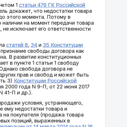
нктом 1
статьи 476 ГК Российской
тель докажет, что недостатки товара
до этого момента. Потому в
 наличии на момент передачи товара
, не исключает его ответственности
сла
статей 8
,
34
и
35 Конституции
 признание свободы договора как
на. В развитие конституционных
ет в пункте 1 статьи 1 свободу
 Однако свобода договора не
других прав и свобод и может быть
ть 3)
Конституции Российской
я 2000 года N 9-П, от 22 июня 2017
 41-П и др.).
продажи условия, устраняющего,
е ему недостатки товара и
а на покупателя (продажа товара
вовых позиций, выраженных в
дерации от 14 марта 2014 года N 16