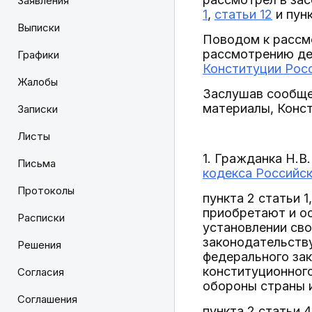
Заявления
1
,
статьи 12
и пун
Выписки
Поводом к рассм
рассмотрению де
Графики
Конституции Рос
Жалобы
Заслушав сообще
материалы, Конс
Записки
Листы
1. Гражданка Н.
Письма
кодекса Российс
Протоколы
пункта 2 статьи 
приобретают и ос
Расписки
установлении сво
законодательству
Решения
федерального зак
конституционного
Согласия
обороны страны и
Соглашения
пункта 2 статьи 