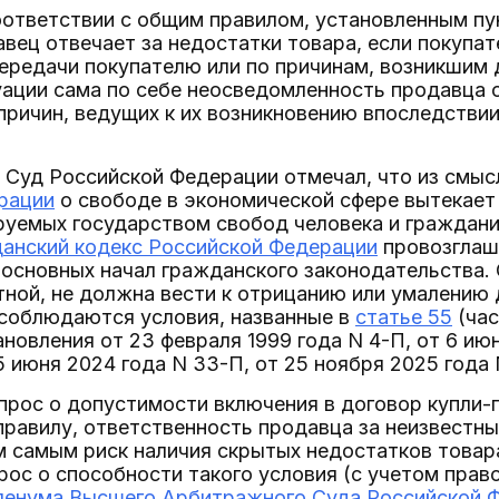
оответствии с общим правилом, установленным пу
авец отвечает за недостатки товара, если покупа
передачи покупателю или по причинам, возникшим 
ации сама по себе неосведомленность продавца о
причин, ведущих к их возникновению впоследствии
 Суд Российской Федерации отмечал, что из смы
рации
о свободе в экономической сфере вытекает
руемых государством свобод человека и граждани
анский кодекс Российской Федерации
провозглаша
 основных начал гражданского законодательства.
ной, не должна вести к отрицанию или умалению 
 соблюдаются условия, названные в
статье 55
(час
новления от 23 февраля 1999 года N 4-П, от 6 июн
5 июня 2024 года N 33-П, от 25 ноября 2025 года N
прос о допустимости включения в договор купли-
равилу, ответственность продавца за неизвестны
 самым риск наличия скрытых недостатков товар
опрос о способности такого условия (с учетом пра
енума Высшего Арбитражного Суда Российской Фе