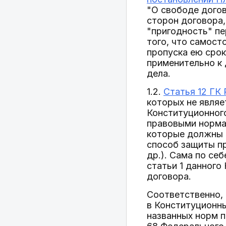
"О свободе догов
сторон договора,
"пригодность" п
того, что самост
пропуска ею сро
применительно к
дела.
1.2.
Статья 12 ГК
которых не явля
Конституционног
правовыми норма
которые должны 
способ защиты пр
др.). Сама по се
статьи 1 данного
договора.
Соответственно, 
в Конституционн
названных норм п