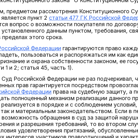
 конституционного закона "О Конституционном Су
ом, предметом рассмотрения Конституционного С
 является пункт 2
статьи 477 ГК Российской Феде
тся вопрос о возможности покупателя по договор
 установленного данным пунктом, требования, св
пределах этого срока.
Российской Федерации
гарантируются право кажд
ладеть, пользоваться и распоряжаться им как еди
признание и охрана собственности законом, ее гос
и 1 и 2; статья 45, часть 1).
Суд Российской Федерации не раз подчеркивал, ч
енных прав гарантируется посредством провозгл
сийской Федерации
права на судебную защиту, а 
ать полноценный механизм реализации данного пр
реализуется в порядке и с соблюдением условий,
так и материальным законодательством. Если в п
 возможность обращения в суд за защитой наруше
ения и разрешения требований, то во втором сл
словия удовлетворения притязаний, обусловленны
ых интересов участников правоотношений и харак