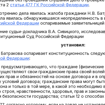
кта 2
статьи 477 ГК Российской Федерации
.
отрению дела явилась жалоба гражданки Н.В. Бат
ла явилась обнаружившаяся неопределенность в в
сийской Федерации
оспариваемые заявительницей
ние судьи-докладчика В.А. Сивицкого, исследова
титуционный Суд Российской Федерации
установил:
В. Батракова оспаривает конституционность след
кой Федерации
:
1, предусматривающего, что граждане (физические
уществляют свои гражданские права своей волей 
их прав и обязанностей на основе договора и в 
 условий договора; гражданские права могут быт
она и только в той мере, в какой это необходимо 
 строя, нравственности, здоровья, прав и законны
 безопасности государства; статьи 12 о способах
477, согласно которому, если на товар не установл