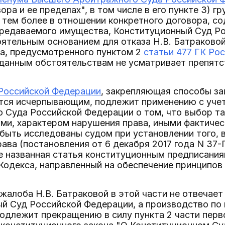
ора и ее пределах", в том числе в его пункте 3) 
 тем более в отношении конкретного договора, с
ередаваемого имущества, Конституционный Суд Ро
оятельным основанием для отказа Н.В. Батраковой
ка, предусмотренного пунктом 2
статьи 477 ГК Ро
 данным обстоятельствам не усматривает препятс
 Российской Федерации
, закрепляющая способы за
ется исчерпывающим, подлежит применению с уче
о Суда Российской Федерации о том, что выбор т
ми, характером нарушения права, иными фактичес
быть исследованы судом при установлении того,
ава (постановления от 6 декабря 2017 года N 37-П
бе названная статья конституционным предписаниям
 Кодекса, направленный на обеспечение принципо
жалоба Н.В. Батраковой в этой части не отвечае
ый Суд Российской Федерации, а производство по
одлежит прекращению в силу пункта 2 части перво