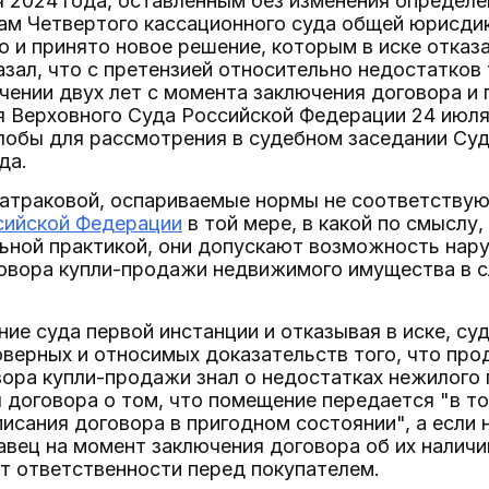
я 2024 года, оставленным без изменения определе
м Четвертого кассационного суда общей юрисдикц
 и принято новое решение, которым в иске отказ
азал, что с претензией относительно недостатков
чении двух лет с момента заключения договора и
 Верховного Суда Российской Федерации 24 июля 
лобы для рассмотрения в судебном заседании Суд
да.
Батраковой, оспариваемые нормы не соответству
сийской Федерации
в той мере, в какой по смыслу
ьной практикой, они допускают возможность нару
овора купли-продажи недвижимого имущества в с
ение суда первой инстанции и отказывая в иске, су
верных и относимых доказательств того, что про
ора купли-продажи знал о недостатках нежилого 
 договора о том, что помещение передается "в то
писания договора в пригодном состоянии", а если
вец на момент заключения договора об их наличии 
т ответственности перед покупателем.