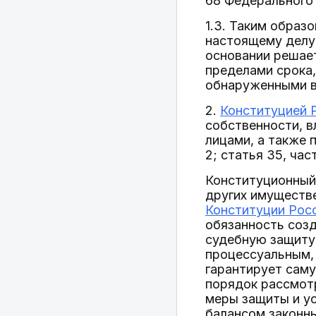
68 Федерального
1.3. Таким образ
настоящему делу
основании решае
пределами срока,
обнаруженными в 
2.
Конституцией 
собственности, в
лицами, а также 
2; статья 35, част
Конституционный 
других имуществ
Конституции Рос
обязанность созд
судебную защиту 
процессуальным, 
гарантирует саму
порядок рассмотр
меры защиты и у
балансом законн