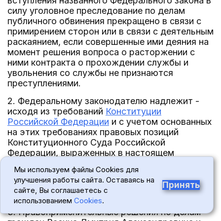
вступления названного Федерального закона в
силу уголовное преследование по делам
публичного обвинения прекращено в связи с
примирением сторон или в связи с деятельным
раскаянием, если совершенные ими деяния на
момент решения вопроса о расторжении с
ними контракта о прохождении службы и
увольнения со службы не признаются
преступлениями.
2. Федеральному законодателю надлежит -
исходя из требований
Конституции
Российской Федерации
и с учетом основанных
на этих требованиях правовых позиций
Конституционного Суда Российской
Федерации, выраженных в настоящем
Постановлении, - внести в действующее
Мы используем файлы Cookies для
правовое регулирование необходимые
улучшения работы сайта. Оставаясь на
изменения, вытекающие из настоящего
Принять
сайте, Вы соглашаетесь с
Постановления.
использованием
Cookies
.
3. Правоприменительные решения по делам