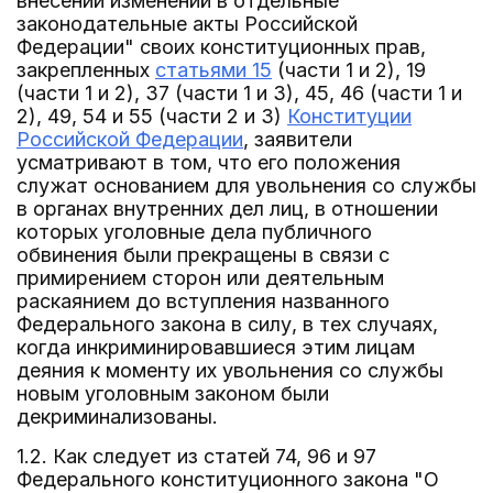
внесении изменений в отдельные
законодательные акты Российской
Федерации" своих конституционных прав,
закрепленных
статьями 15
(части 1 и 2), 19
(части 1 и 2), 37 (части 1 и 3), 45, 46 (части 1 и
2), 49, 54 и 55 (части 2 и 3)
Конституции
Российской Федерации
, заявители
усматривают в том, что его положения
служат основанием для увольнения со службы
в органах внутренних дел лиц, в отношении
которых уголовные дела публичного
обвинения были прекращены в связи с
примирением сторон или деятельным
раскаянием до вступления названного
Федерального закона в силу, в тех случаях,
когда инкриминировавшиеся этим лицам
деяния к моменту их увольнения со службы
новым уголовным законом были
декриминализованы.
1.2. Как следует из статей 74, 96 и 97
Федерального конституционного закона "О