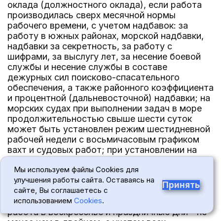
оклада (должностного оклада), если работа
производилась сверх месячной нормы
рабочего времени, с учетом надбавок: за
работу в южных районах, морской надбавки,
надбавки за секретность, за работу с
шифрами, за выслугу лет, за несение боевой
службы и несение службы в составе
дежурных сил поисково-спасательного
обеспечения, а также районного коэффициента
и процентной (дальневосточной) надбавки; на
морских судах при выполнении задач в море
продолжительностью свыше шести суток
может быть установлен режим шестидневной
рабочей недели с восьмичасовым графиком
вахт и судовых работ; при установлении на
судах шестидневной рабочей недели с
Мы используем файлы Cookies для
восьмичасовым графиком вахт (работ) в связи
улучшения работы сайта. Оставаясь на
с выполнением производственных задач
Принять
сайте, Вы соглашаетесь с
работа в субботний день оплачивается
использованием
Cookies
.
дополнительно в одинарном размере, а
работа в воскресенье и праздничные дни - не