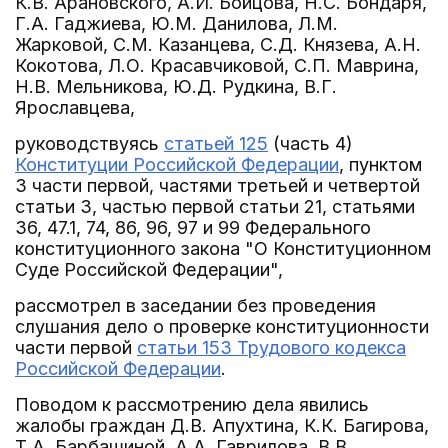
К.В. Арановского, А.И. Бойцова, Н.С. Бондаря,
Г.А. Гаджиева, Ю.М. Данилова, Л.М.
Жарковой, С.М. Казанцева, С.Д. Князева, А.Н.
Кокотова, Л.О. Красавчиковой, С.П. Маврина,
Н.В. Мельникова, Ю.Д. Рудкина, В.Г.
Ярославцева,
руководствуясь
статьей 125
(часть 4)
Конституции Российской Федерации
, пунктом
3 части первой, частями третьей и четвертой
статьи 3, частью первой статьи 21, статьями
36, 47.1, 74, 86, 96, 97 и 99 Федерального
конституционного закона "О Конституционном
Суде Российской Федерации",
рассмотрел в заседании без проведения
слушания дело о проверке конституционности
части первой
статьи 153 Трудового кодекса
Российской Федерации
.
Поводом к рассмотрению дела явились
жалобы граждан Д.В. Апухтина, К.К. Багирова,
Т.А. Барбашиной, А.А. Гаврилова, В.В.