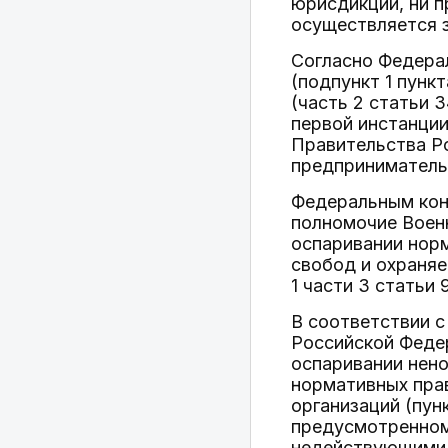
юрисдикции, ни 
осуществляется 
Согласно Федера
(подпункт 1 пункт
(часть 2 статьи 
первой инстанции
Правительства Ро
предприниматель
Федеральным кон
полномочие Воен
оспаривании нор
свобод и охраня
1 части 3 статьи 9
В соответствии 
Российской Федер
оспаривании нено
нормативных прав
организаций (пун
предусмотренном
недействующими 