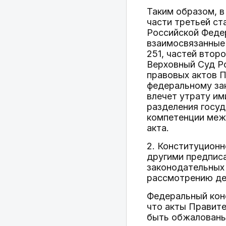
Таким образом, 
части третьей ст
Российской Феде
взаимосвязанные
251, частей втор
Верховный Суд Р
правовых актов 
федеральному зак
влечет утрату им
разделения госуд
компетенции меж
акта.
2. Конституционн
другими предпис
законодательных
рассмотрению де
Федеральный конс
что акты Правите
быть обжалованы 