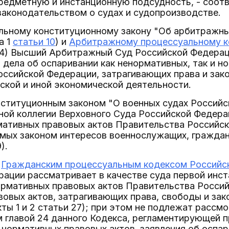
предметную и инстанционную подсудность, - соот
законодательством о судах и судопроизводстве.
льному конституционному закону "Об арбитражны
а 1
статьи 10
) и
Арбитражному процессуальному к
34) Высший Арбитражный Суд Российской Федерац
 дела об оспаривании как ненормативных, так и н
ссийской Федерации, затрагивающих права и зако
ской и иной экономической деятельности.
ституционным законом "О военных судах Российс
ной коллегии Верховного Суда Российской Федера
мативных правовых актов Правительства Российск
емых законом интересов военнослужащих, граждан
).
с
Гражданским процессуальным кодексом Российс
ации рассматривает в качестве суда первой инст
рмативных правовых актов Правительства Россий
овых актов, затрагивающих права, свободы и зак
кты 1 и 2 статьи 27); при этом не подлежат рассм
 главой 24 данного Кодекса, регламентирующей п
нормативных правовых актов, заявления об оспар