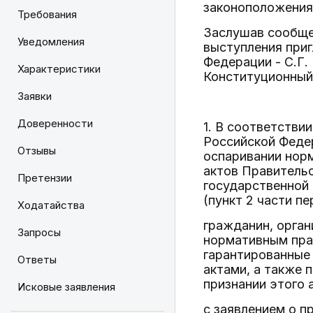
законоположения
Требования
Заслушав сообщен
Уведомления
выступления приг
Федерации - С.Г.
Характеристики
Конституционный
Заявки
Доверенности
1. В соответстви
Российской Федер
Отзывы
оспаривании нор
актов Правитель
Претензии
государственной 
(пункт 2 части пе
Ходатайства
гражданин, орган
Запросы
нормативным пра
гарантированны
Ответы
актами, а также 
признании этого 
Исковые заявления
с заявлением о п