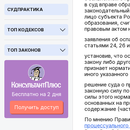
в суд вправе об
СУДПРАКТИКА
законодательный
лицо субъекта Ро
образования, сч
правовым актом н
ТОП КОДЕКСОВ
заявления об осп
статьями 24, 26 и
ТОП ЗАКОНОВ
установив, что о
закону либо дру
признает нормати
иного указанного
решение суда о п
законную силу по
Бесплатно на 2 дня
силы этого норма
основанных на п
Получить доступ
содержание (част
По мнению Прави
процессуального