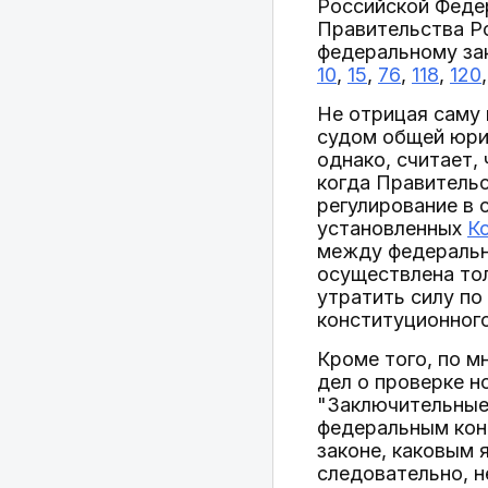
Российской Феде
Правительства Р
федеральному за
10
,
15
,
76
,
118
,
120
Не отрицая саму
судом общей юри
однако, считает,
когда Правитель
регулирование в 
установленных
К
между федеральн
осуществлена то
утратить силу по
конституционног
Кроме того, по м
дел о проверке н
"Заключительные
федеральным кон
законе, каковым 
следовательно, 