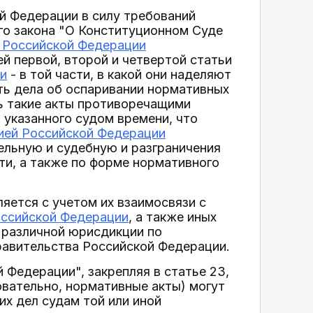
й Федерации в силу требований
ого закона "О Конституционном Суде
 Российской Федерации
тей первой, второй и четвертой статьи
и
- в той части, в какой они наделяют
ь дела об оспаривании нормативных
ь такие акты противоречащими
 указанного судом времени, что
ией Российской Федерации
ельную и судебную и разграничения
и, а также по форме нормативного
яется с учетом их взаимосвязи с
оссийской Федерации
, а также иных
 различной юрисдикции по
равительства Российской Федерации.
Федерации", закрепляя в статье 23,
овательно, нормативные акты) могут
их дел судам той или иной