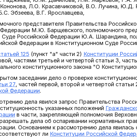
Кононова, Л.О. Красавчиковой, В.О. Лучина, Ю.Д. 
Б.С. Эбзеева, В.Г. Ярославцева,
омочного представителя Правительства Российск
 Федерации М.Ю. Барщевского, полномочного пре
 Суде Российской Федерации Ю.А. Шарандина, по
ийской Федерации в Конституционном Суде Росси
статьей 125
(пункт "а" части 2)
Конституции Росси
рвой, частями третьей и четвертой статьи 3, часть
рального конституционного закона "О Конституци
рытом заседании дело о проверке конституционн
тьи 27
, частей первой, второй и четвертой статьи 
кой Федерации
.
отрению дела явился запрос Правительства Росси
нституционность указанных положений
Гражданско
рации
в части, закрепляющей полномочия Верховн
 разрешать дела об оспаривании нормативных пра
рации. Основанием к рассмотрению дела явилась
 соответствуют ли
Конституции Российской Федер