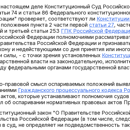
в настоящем деле Конституционный Суд Российско
атьи 74 и статьи 86 Федерального конституционн
рации" проверяет, соответствуют ли
Конституции
 положения пункта 2 части первой
статьи 27
, час
ой и третьей статьи 253
ГПК Российской Федераци
оссийской Федерации полномочиями рассматриват
Правительства Российской Федерации и признават
ону и недействующими со дня принятия или иного
и силы, - с точки зрения установленных
Конституц
арственной власти на законодательную, исполнит
ду федеральными органами государственной власт
о-правовой смысл оспариваемых положений выявл
аниями
Гражданского процессуального кодекса Р
 актов, которые устанавливают полномочия судов
л об оспаривании нормативных правовых актов П
титуционный закон "О Правительстве Российской 
льства Российской Федерации (в том числе, след
в суд, не определяет ни подведомственность так