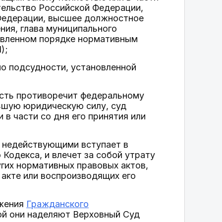
тельство Российской Федерации,
 Федерации, высшее должностное
ния, глава муниципального
новленном порядке нормативным
);
по подсудности, установленной
;
асть противоречит федеральному
ьшую юридическую силу, суд
в части со дня его принятия или
и недействующими вступает в
Кодекса, и влечет за собой утрату
угих нормативных правовых актов,
акте или воспроизводящих его
ожения
Гражданского
кой они наделяют Верховный Суд