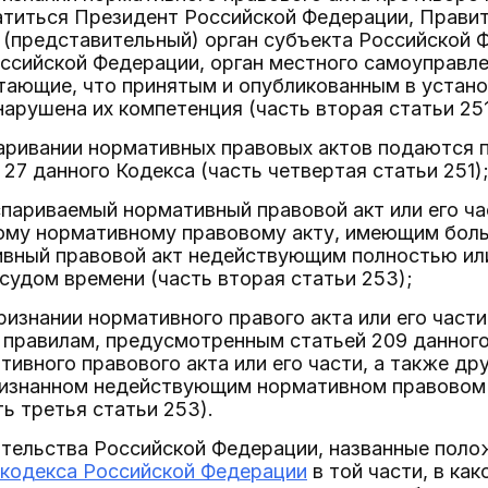
ратиться Президент Российской Федерации, Прави
 (представительный) орган субъекта Российской
ссийской Федерации, орган местного самоуправле
итающие, что принятым и опубликованным в уста
арушена их компетенция (часть вторая статьи 251
аривании нормативных правовых актов подаются 
 27 данного Кодекса (часть четвертая статьи 251)
спариваемый нормативный правовой акт или его ч
гому нормативному правовому акту, имеющим бол
вный правовой акт недействующим полностью или 
 судом времени (часть вторая статьи 253);
ризнании нормативного правого акта или его част
 правилам, предусмотренным статьей 209 данного 
тивного правового акта или его части, а также др
ризнанном недействующим нормативном правовом 
ь третья статьи 253).
тельства Российской Федерации, названные пол
 кодекса Российской Федерации
в той части, в ка