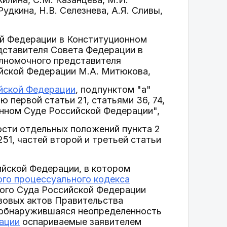
Рудкина, Н.В. Селезнева, А.Я. Сливы,
ой Федерации в Конституционном
дставителя Совета Федерации в
лномочного представителя
йской Федерации М.А. Митюкова,
йской Федерации
, подпунктом "а"
ю первой статьи 21, статьями 36, 74,
онном Суде Российской Федерации",
ости отдельных положений пункта 2
251, частей второй и третьей статьи
йской Федерации, в котором
го процессуального кодекса
ого Суда Российской Федерации
вовых актов Правительства
 обнаружившаяся неопределенность
ации
оспариваемые заявителем