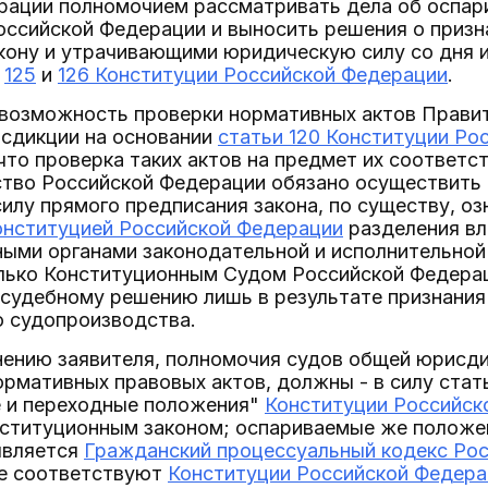
рации полномочием рассматривать дела об оспар
оссийской Федерации и выносить решения о призн
кону и утрачивающими юридическую силу со дня и
,
125
и
126 Конституции Российской Федерации
.
 возможность проверки нормативных актов Прави
сдикции на основании
статьи 120 Конституции Ро
 что проверка таких актов на предмет их соответс
ство Российской Федерации обязано осуществить
силу прямого предписания закона, по существу, оз
онституцией Российской Федерации
разделения вл
ыми органами законодательной и исполнительной
лько Конституционным Судом Российской Федераци
 судебному решению лишь в результате признания
о судопроизводства.
нению заявителя, полномочия судов общей юрисди
ормативных правовых актов, должны - в силу стать
 и переходные положения"
Конституции Российск
ституционным законом; оспариваемые же положе
является
Гражданский процессуальный кодекс Ро
не соответствуют
Конституции Российской Федера