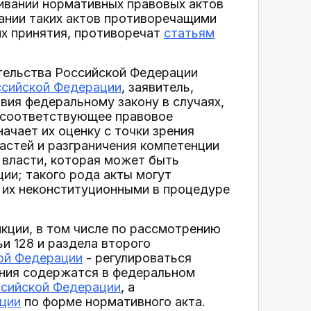
ивании нормативных правовых актов
ании таких актов противоречащими
х принятия, противоречат
статьям
тельства Российской Федерации
ссийской Федерации
, заявитель,
твия федеральному закону в случаях,
 соответствующее правовое
начает их оценку с точки зрения
астей и разграничения компетенции
 власти, которая может быть
и; такого рода акты могут
 их неконституционными в процедуре
кции, в том числе по рассмотрению
и 128 и раздела второго
ой Федерации
- регулироваться
ния содержатся в федеральном
ссийской Федерации
, а
ции
по форме нормативного акта.