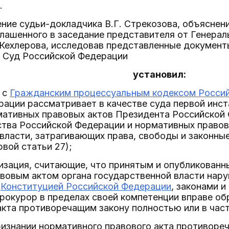
.
ие судьи-докладчика В.Г. Стрекозова, объяснени
лашенного в заседание представителя от Генерал
 Кехлерова, исследовав представленные документ
 Суд Российской Федерации
установил:
и с
Гражданским процессуальным кодексом Росси
ации рассматривает в качестве суда первой инст
мативных правовых актов Президента Российской
ства Российской Федерации и нормативных правов
власти, затрагивающих права, свободы и законны
рвой статьи 27);
изация, считающие, что принятым и опубликованн
вовым актом органа государственной власти нару
е
Конституцией Российской Федерации
, законами 
прокурор в пределах своей компетенции вправе об
акта противоречащим закону полностью или в части
ризнании нормативного правового акта противоре