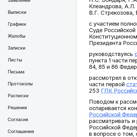
Заявления
Клеандрова, А.Л. 
Выписки
В.Г. Стрекозова, 
с участием полн
Графики
Суде Российской
Жалобы
Конституционном
Президента Росс
Записки
руководствуясь
Листы
пункта 1 части пе
84, 85 и 86 Феде
Письма
рассмотрел в отк
Протоколы
части первой
ста
253
ГПК Российс
Расписки
Поводом к рассм
Решения
оспаривается ко
Российской Феде
Согласия
рассматривать и
Российской Феде
Соглашения
в вопросе о том,