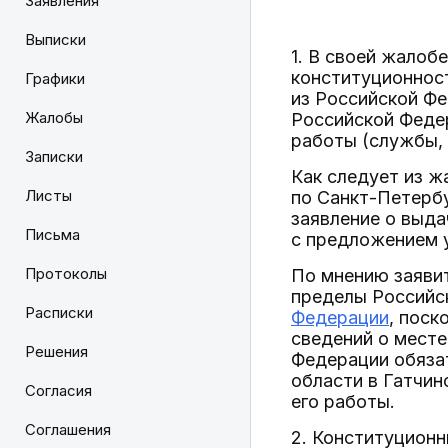
Заявления
Выписки
1. В своей жалоб
конституционнос
Графики
из Российской Ф
Жалобы
Российской Федер
работы (службы, 
Записки
Как следует из 
Листы
по Санкт-Петербу
заявление о выда
Письма
с предложением у
Протоколы
По мнению заяви
пределы Российс
Расписки
Федерации
, поск
сведений о месте
Решения
Федерации обяза
области в Гатчин
Согласия
его работы.
Соглашения
2. Конституционн