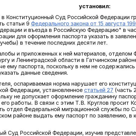
установил:
е в Конституционный Суд Российской Федерации г
ть статьи 9
Федерального закона от 15 августа 199
едерации и въезда в Российскую Федерацию" в ча
ации для оформления паспорта указать в заявлен
учебы) в течение последних десяти лет.
жалобы и приложенных к ней материалов, отделом
ргу и Ленинградской области в Гатчинском район
че ему паспорта, поскольку в нем не содержались
казать данные сведения.
теля, оспариваемая норма нарушает его конститу
кой Федерации, установленное
статьей 27
(часть 
ольку не допускает оформление гражданину паспор
 его работы. В связи с этим Т.В. Круглов просит
ть отдел Федеральной миграционной службы по С
ском районе выдать ему паспорт по заявлению, в 
ый Суд Российской Федерации, изучив представле