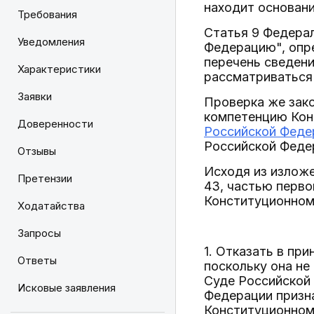
находит основани
Требования
Статья 9 Федерал
Уведомления
Федерацию", опр
перечень сведени
Характеристики
рассматриваться
Заявки
Проверка же зако
компетенцию Кон
Доверенности
Российской Феде
Российской Феде
Отзывы
Исходя из изложе
Претензии
43, частью перво
Конституционном
Ходатайства
Запросы
1. Отказать в пр
Ответы
поскольку она не
Суде Российской
Исковые заявления
Федерации призна
Конституционном