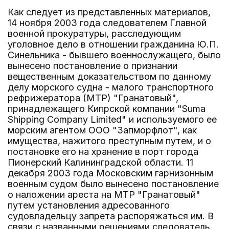
Как следует из представленных материалов,
14 ноября 2003 года следователем Главной
военной прокуратуры, расследующим
уголовное дело в отношении гражданина Ю.П.
Синельника - бывшего военнослужащего, было
вынесено постановление о признании
вещественным доказательством по данному
делу морского судна - малого транспортного
рефрижератора (МТР) "Гранатовый",
принадлежащего Кипрской компании "Suma
Shipping Company Limited" и используемого ее
морским агентом ООО "Запморфлот", как
имущества, нажитого преступным путем, и о
постановке его на хранение в порт города
Пионерский Калининградской области. 11
декабря 2003 года Московским гарнизонным
военным судом было вынесено постановление
о наложении ареста на МТР "Гранатовый"
путем установления адресованного
судовладельцу запрета распоряжаться им. В
связи с названными решениями следователь