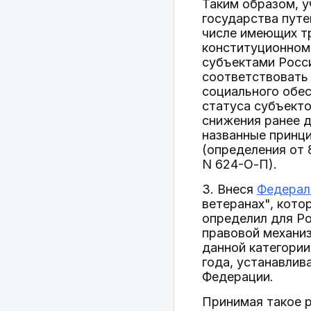
Таким образом, у
государства путе
числе имеющих т
конституционном
субъектами Росси
соответствовать
социального обес
статуса субъекто
снижения ранее 
названные принц
(определения от 
N 624-О-П).
3. Внеся
Федераль
ветеранах", кото
определил для Ро
правовой механи
данной категории
года, устанавли
Федерации.
Принимая такое р