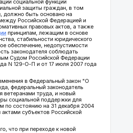
ации социальной функции
иальной защиты граждан, в том
, должно быть основано на
 между Российской Федерацией и
рмативных правовых актов, а также
ции
принципам, лежащим в основе
нства, стабильности юридического
ное обеспечение, недопустимости
ость законодателя соблюдать
ным Судом Российской Федерации
да N 129-О-П и от 17 июля 2007 года
зменения в Федеральный закон "О
руда, федеральный законодатель
я ветеранами труда, и новый
еры социальной поддержки для
им по состоянию на 31 декабря 2004
 актами субъектов Российской
о, что при переходе к новой