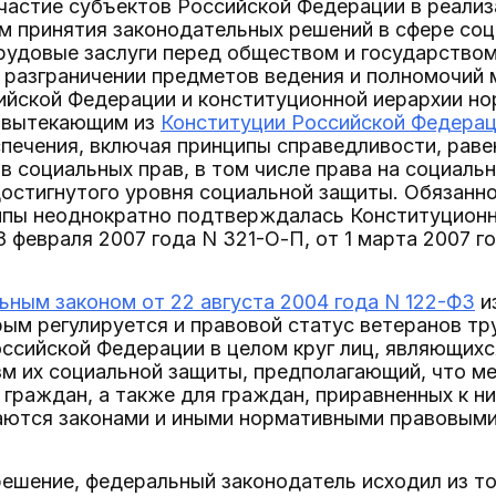
частие субъектов Российской Федерации в реализ
м принятия законодательных решений в сфере соц
рудовые заслуги перед обществом и государством
 разграничении предметов ведения и полномочий
йской Федерации и конституционной иерархии но
 вытекающим из
Конституции Российской Федера
печения, включая принципы справедливости, раве
в социальных прав, в том числе права на социаль
достигнутого уровня социальной защиты. Обязанн
ипы неоднократно подтверждалась Конституцион
8 февраля 2007 года N 321-О-П, от 1 марта 2007 го
ным законом от 22 августа 2004 года N 122-ФЗ
и
рым регулируется и правовой статус ветеранов т
ссийской Федерации в целом круг лиц, являющихс
зм их социальной защиты, предполагающий, что м
 граждан, а также для граждан, приравненных к н
ваются законами и иными нормативными правовыми
ешение, федеральный законодатель исходил из тог