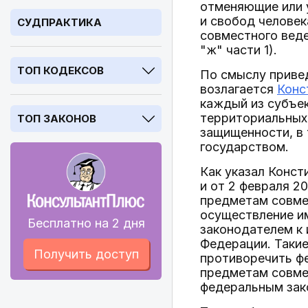
отменяющие или у
и свобод человек
СУДПРАКТИКА
совместного веде
"ж" части 1).
ТОП КОДЕКСОВ
По смыслу привед
возлагается
Конс
каждый из субъек
территориальных
ТОП ЗАКОНОВ
защищенности, в
государством.
Как указал Конст
и от 2 февраля 2
предметам совмес
осуществление и
Бесплатно на 2 дня
законодателем к 
Федерации. Такие
Получить доступ
противоречить ф
предметам совмес
федеральным зако