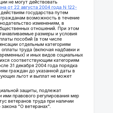
ии не могут действовать
на от 22 августа 2004 года N 122-
 действиям государства путем
ь гражданам возможность в течение
онодательство изменениям, в
общественных отношений. При этом
станавливаемые размеры и условия
платы пособий (в том числе
пенсации отдельным категориям
 оплаты труда (включая надбавки и
овременных) и иных видов социальных
шихся соответствующим категориям
осле 31 декабря 2004 года порядка
иям граждан до указанной даты в
ующих льгот и выплат не может
циальной защиты, подлежат
 ими правового регулирования мер
тус ветеранов труда при наличии
 закона "О ветеранах".