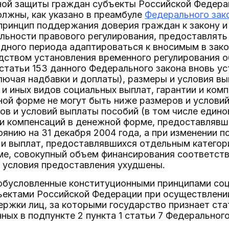
ной защиты граждан субъекты Российской Федерац
олжны, как указано в преамбуле
Федерального зако
 принцип поддержания доверия граждан к закону и
льности правового регулирования, предоставлят
дного периода адаптироваться к вносимым в зак
едством установления временного регулирования 
 статьи 153 данного Федерального закона вновь у
лючая надбавки и доплаты), размеры и условия вы
и иных видов социальных выплат, гарантии и ком
ой форме не могут быть ниже размеров и условий
ов и условий выплаты пособий (в том числе един
й и компенсаций в денежной форме, предоставляв
оянию на 31 декабря 2004 года, а при изменении п
 и выплат, предоставлявшихся отдельным категор
ме, совокупный объем финансирования соответств
 условия предоставления ухудшены.
 обусловленные конституционными принципами со
ектами Российской Федерации при осуществлении
ржки лиц, за которыми государство признает ста
нных в подпункте 2 пункта 1 статьи 7 Федерального