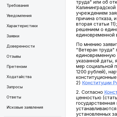
труда" или об от
Требования
Калининградской
учреждением заяв
Уведомления
причина отказа, 
вторая статьи 11
Характеристики
решением о едино
единовременной 
Заявки
По мнению заяви
Доверенности
"Ветеран труда" 
единовременную д
Отзывы
указанной даты, 
мер социальной 
Претензии
1200 рублей), на
Ходатайства
конституционные 
2)
Конституции Р
Запросы
2. Согласно
Конс
Ответы
ценностью (стать
государственная 
Исковые заявления
устанавливаются 
установленных за