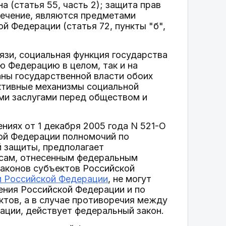
 (статья 55, часть 2); защита прав
печение, являются предметами
й Федерации (статья 72, пункты "б",
язи, социальная функция государства
ю Федерацию в целом, так и на
аны государственной власти обоих
ктивные механизмы социальной
ми заслугами перед обществом и
ниях от 1 декабря 2005 года N 521-О
кой Федерации полномочий по
й защиты, предполагает
осам, отнесенным федеральным
законов субъектов Российской
и Российской Федерации
, не могут
ения Российской Федерации и по
ктов, а в случае противоречия между
ации, действует федеральный закон.