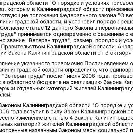
инградской области "О порядке и условиях присвое
иц, которым в Калининградской области присваива
тствующие положения Федерального закона "О ве
лининградской области, и установил порядок реш
 Согласно статье 12 данного Закона в первоначал
 труда" принимается одновременно с решением о 
о звание "Ветеран труда"; размер, порядок и ус
 Правительством Калининградской области. Анало
ции Закона Калининградской области от 3 октября 
лнение указанного правомочия Постановлением от
алининградской области определило, что единовр
 "Ветеран труда" после 1 июля 2006 года, произво
 в областном бюджете на реализацию Закона Кал
ржки отдельных категорий жителей Калининградс
лей.
аконом Калининградской области "О порядке и ус
2006 года вступил в силу Закон Калининградской о
сено изменение в статью 4 Закона Калининградск
ных категорий жителей Калининградской области"
мотренные названным Законом меры социальной 