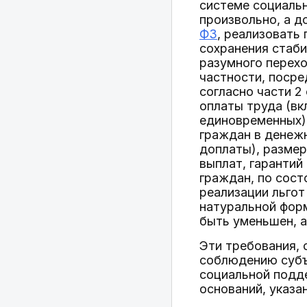
системе социаль
произвольно, а д
ФЗ
, реализовать
сохранения стаби
разумного перехо
частности, поср
согласно части 2
оплаты труда (вк
единовременных) 
граждан в денежн
доплаты), размер
выплат, гаранти
граждан, по сост
реализации льгот
натуральной фор
быть уменьшен, а
Эти требования,
соблюдению субъ
социальной подде
оснований, указа