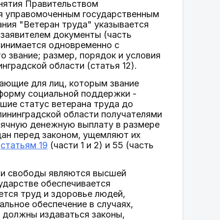
ринятия Правительством
ся управомоченным государственным
ания "Ветеран труда" указывается
 заявителем документы (часть
принимается одновременно с
 звание; размер, порядок и условия
градской области (статья 12).
ающие для лиц, которым звание
 форму социальной поддержки -
шие статус ветерана труда до
лининградской области получателями
сячную денежную выплату в размере
дан перед законом, ущемляют их
т
статьям 19
(части 1 и 2) и 55 (часть
а и свободы являются высшей
сударстве обеспечивается
ется труд и здоровье людей,
альное обеспечение в случаях,
е должны издаваться законы,