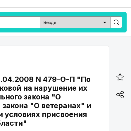
.04.2008 N 479-О-П "По
ковой на нарушение их
ьного закона "О
 закона "О ветеранах" и
и условиях присвоения
бласти"