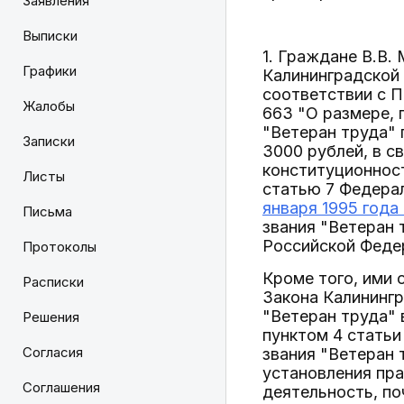
Заявления
Выписки
1. Граждане В.В
Графики
Калининградской 
соответствии с П
Жалобы
663 "О размере, 
"Ветеран труда" 
Записки
3000 рублей, в 
конституционно
Листы
статью 7 Федерал
января 1995 года
Письма
звания "Ветеран
Российской Феде
Протоколы
Кроме того, ими 
Расписки
Закона Калинингр
"Ветеран труда" 
Решения
пунктом 4 статьи
Согласия
звания "Ветеран 
установления пра
Соглашения
деятельность, по