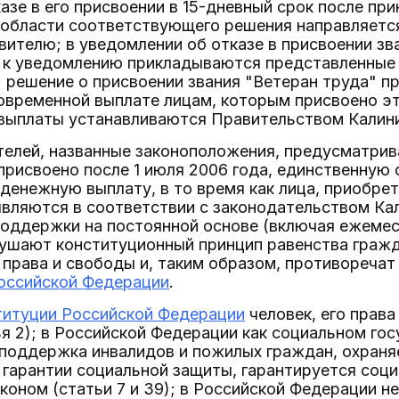
казе в его присвоении в 15-дневный срок после п
 области соответствующего решения направляет
ителю; в уведомлении об отказе в присвоении зв
и к уведомлению прикладываются представленные
); решение о присвоении звания "Ветеран труда" 
временной выплате лицам, которым присвоено это
выплаты устанавливаются Правительством Калинин
телей, названные законоположения, предусматрив
присвоено после 1 июля 2006 года, единственную
енежную выплату, в то время как лица, приобрет
являются в соответствии с законодательством Ка
поддержки на постоянной основе (включая ежеме
рушают конституционный принцип равенства граж
права и свободы и, таким образом, противореча
оссийской Федерации
.
титуции Российской Федерации
человек, его прав
я 2); в Российской Федерации как социальном го
поддержка инвалидов и пожилых граждан, охраня
гарантии социальной защиты, гарантируется соци
коном (статьи 7 и 39); в Российской Федерации н