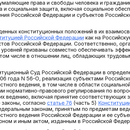
маляющие права и свободы человека и гражданина
а и социальная защита, включая социальное обес
ния Российской Федерации и субъектов Российско
енных конституционных положений в их взаимосв
титуцией Российской Федерации
как на Российску
тов Российской Федерации. Соответственно, орг
 уровней призваны совместно обеспечивать эффе
 том числе в отношении лиц, обладающих трудовы
итуционный Суд Российской Федерации в определе
006 года N 56-О, реализация субъектами Российс
тного ведения, в том числе в области социально
ми нормативно-правового регулирования по вопр
их ведению, включая принятие соответствующих 
 законы, согласно
статье 76
(часть 5)
Конституци
едеральным законам, принятым по предметам вед
тного ведения Российской Федерации и ее субъе
ном и иным актом, изданным в Российской Федер