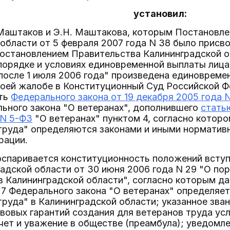
установил:
. Маштаков и Э.Н. Маштакова, которым Постановл
области от 5 февраля 2007 года N 38 было присво
остановлением Правительства Калининградской об
порядке и условиях единовременной выплаты лица
после 1 июля 2006 года" произведена единовреме
своей жалобе в Конституционный Суд Российской 
сть
Федерального закона от 19 декабря 2005 года 
ьного закона "О ветеранах", дополнившего
стать
 N 5-ФЗ
"О ветеранах" пунктом 4, согласно которо
 труда" определяются законами и иными нормати
рации.
оспаривается конституционность положений вступи
адской области от 30 июня 2006 года N 29 "О пор
в Калининградской области", согласно которым да
 7 Федерального закона "О ветеранах" определяет
труда" в Калининградской области; указанное зван
вовых гарантий создания для ветеранов труда ус
чет и уважение в обществе (преамбула); уведомле