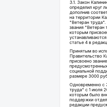
3.1. Закон Калин
определил круг л
дополнив соотве
на территории Ка
"Ветеран труда".
звания "Ветеран
которым присвоен
устанавливаются
статье 4 в редак
Принятым во испо
Правительство К
присвоено звание
предусмотренных
социальной подде
размере 3000 руб
Одновременно с З
труда" с 1 июля 
которым было вне
поддержки отдель
редакции предус