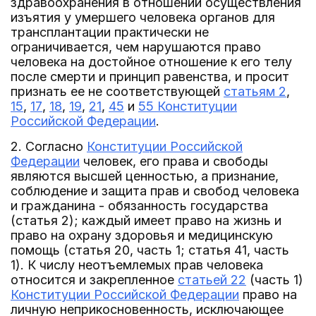
здравоохранения в отношении осуществления
изъятия у умершего человека органов для
трансплантации практически не
ограничивается, чем нарушаются право
человека на достойное отношение к его телу
после смерти и принцип равенства, и просит
признать ее не соответствующей
статьям 2
,
15
,
17
,
18
,
19
,
21
,
45
и
55 Конституции
Российской Федерации
.
2. Согласно
Конституции Российской
Федерации
человек, его права и свободы
являются высшей ценностью, а признание,
соблюдение и защита прав и свобод человека
и гражданина - обязанность государства
(статья 2); каждый имеет право на жизнь и
право на охрану здоровья и медицинскую
помощь (статья 20, часть 1; статья 41, часть
1). К числу неотъемлемых прав человека
относится и закрепленное
статьей 22
(часть 1)
Конституции Российской Федерации
право на
личную неприкосновенность, исключающее