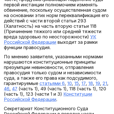
первой инстанции полномочием изменять
обвинение, поскольку осуществленная судом
на основании этих норм переквалификация его
действий с части второй статьи 293
(Халатность) на часть вторую статьи 118
(Причинение тяжкого или средней тяжести
вреда здоровью по неосторожности)
УК
Российской Федерации
выходит за рамки
функции правосудия.
По мнению заявителя, указанными нормами
нарушаются конституционные принципы
презумпции невиновности, отправления
правосудия только судом и независимости
суда, а также его права как подсудимого,
гарантируемые
статьями 6
,
10
,
15
,
17
,
18
,
19
,
21
,
46
,
47
(часть 1), 49 (часть 1), 118 (часть 1), 120
(часть 1), 123 (части 1 и 3)
Конституции
Российской Федерации
.
Секретариат Конституционного Суда
Российской Федерации в порядке части