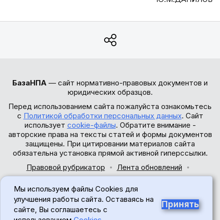
БазаНПА
— сайт нормативно-правовых документов и
юридических образцов.
Перед использованием сайта пожалуйста ознакомьтесь
с
Политикой обработки персональных данных
. Сайт
использует
cookie-файлы
. Обратите внимание -
авторские права на тексты статей и формы документов
защищены. При цитировании материалов сайта
обязательна установка прямой активной гиперссылки.
Правовой рубрикатор
Лента обновлений
Обратная связь
Мы используем файлы Cookies для
© 2017-2026
улучшения работы сайта. Оставаясь на
Принять
сайте, Вы соглашаетесь с
18+
использованием
Cookies
.