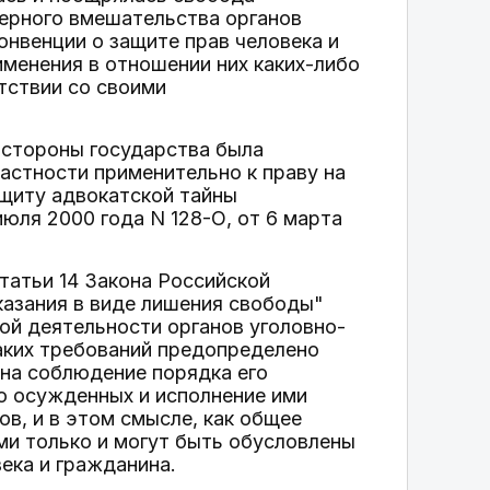
ерного вмешательства органов
нвенции о защите прав человека и
менения в отношении них каких-либо
тствии со своими
 стороны государства была
стности применительно к праву на
ащиту адвокатской тайны
июля 2000 года N 128-О, от 6 марта
статьи 14 Закона Российской
казания в виде лишения свободы"
й деятельности органов уголовно-
аких требований предопределено
 на соблюдение порядка его
ю осужденных и исполнение ими
сов, и в этом смысле, как общее
ми только и могут быть обусловлены
ека и гражданина.