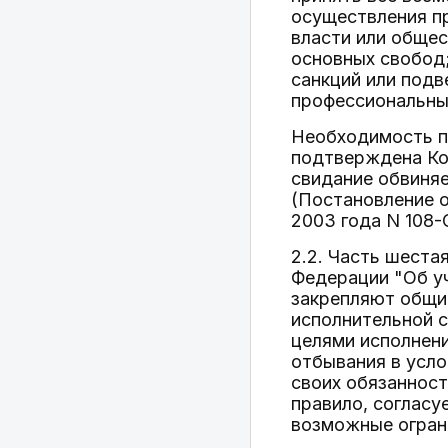
осуществления п
власти или общес
основных свобод
санкций или подв
профессиональны
Необходимость п
подтверждена Ко
свидание обвиняе
(Постановление о
2003 года N 108-
2.2. Часть шеста
Федерации "Об уч
закрепляют общи
исполнительной 
целями исполнени
отбывания в усло
своих обязанносте
правило, согласу
возможные огран