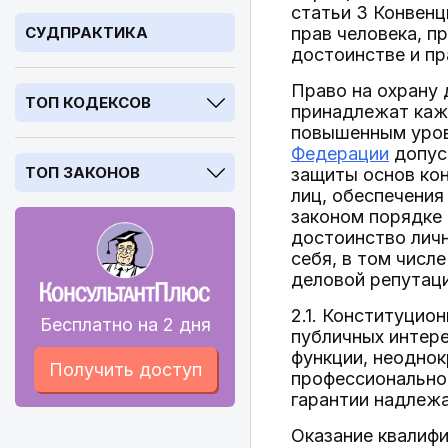
статьи 3 Конвенц
СУДПРАКТИКА
прав человека, 
достоинстве и пр
Право на охрану 
ТОП КОДЕКСОВ
принадлежат кажд
повышенным уров
Федерации
допуск
ТОП ЗАКОНОВ
защиты основ кон
лиц, обеспечения
законом порядке 
достоинство личн
себя, в том числ
деловой репутаци
2.1. Конституцио
Бесплатно на 2 дня
публичных интер
функции, неоднок
Получить доступ
профессиональной
гарантии надлежа
Оказание квалиф