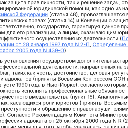
ак защита прав личности, так и решение задач, с
ицированной юридической помощи, как одно из на
сийской Федерации
(статья 48), провозглашается
литических правах (статья 14) и Конвенции о защи
Соответственно, государство, гарантируя данное 
м для его реализации, а лицам, оказывающим юр
 эффективного осуществления их деятельности (
По
ации от 28 января 1997 года N 2-П
,
Определение 
оября 2005 года N 439-О
).
ь установления государством дополнительных га
офессиональной деятельности, направленных на з
лаг, таких как честь, достоинство, деловая репут
ли адвокатов (приняты Восьмым Конгрессом ООН 
густе 1990 года в Нью-Йорке), согласно которым,
жность исполнять профессиональные обязанности 
еуместного вмешательства (пункт 16). Аналогичн
пах, касающихся роли юристов (приняты Восьмым
преступности и обращению с правонарушителями,
не). Согласно Рекомендациям Комитета Министро
офессии адвоката от 25 октября 2000 года N R (2
можные меры для того, чтобы уважалась, защищал