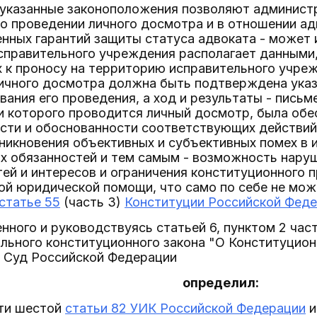
 указанные законоположения позволяют админист
о проведении личного досмотра и в отношении ад
нных гарантий защиты статуса адвоката - может 
справительного учреждения располагает данными,
х к проносу на территорию исправительного учре
чного досмотра должна быть подтверждена указан
вания его проведения, а ход и результаты - письм
ии которого проводится личный досмотр, была об
сти и обоснованности соответствующих действий
икновения объективных и субъективных помех в 
х обязанностей и тем самым - возможность нару
ей и интересов и ограничения конституционного 
ой юридической помощи, что само по себе не мож
статье 55
(часть 3)
Конституции Российской Фед
нного и руководствуясь статьей 6, пунктом 2 час
льного конституционного закона "О Конституцио
 Суд Российской Федерации
определил:
сти шестой
статьи 82 УИК Российской Федерации
и