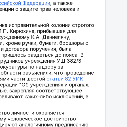
ссийской Федерации
, а также
енции о защите прав человека и
ика исправительной колонии строгого
И.П. Кирюхина, прибывшая для
сужденному К.А. Даниеляну,
и, кроме ручки, бумаги, брошюры с
и договора поручения, была
 пришлось раздеться до пояса. В
трудников учреждения УШ 382/3
окуратуры по надзору за
области разъяснили, что проведение
иями части шестой
статьи 82 УИК
дерации "Об учреждениях и органах,
рые, закрепляя соответствующее
вливают каких-либо исключений, в
тво личности охраняется
ему человеческое достоинство
ндируют аналогичному предписанию