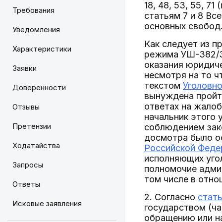
18, 48, 53, 55, 71
Требования
статьям 7 и 8 Вс
основных свобод
Уведомления
Как следует из п
Характеристики
режима УШ-382/3
оказания юридич
Заявки
несмотря на то ч
текстом
Уголовн
Доверенности
вынуждена пройти
ответах на жало
Отзывы
начальник этого 
Претензии
соблюдением зак
досмотра было о
Ходатайства
Российской Феде
исполняющих уго
Запросы
полномочие админ
том числе в отно
Ответы
2. Согласно
стат
Исковые заявления
государством (ча
обращению или н