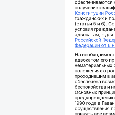
обеспечиваются к
получение квалиф
Конституции Рос
гражданских и по
(статьи 5 и 6). 
условия граждана
адвокатам, - для
Российской Федер
Федерации от 8 н
На необходимост
адвокатом его пр
нематериальных б
положениях о ро
проходившим в ав
обеспечена возмо
беспокойства и н
Основных принци
предупреждению 
1990 года в Гава
осуществления пр
принять все воз