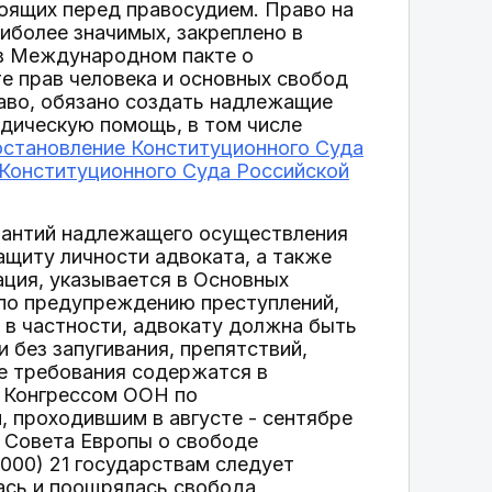
тоящих перед правосудием. Право на
иболее значимых, закреплено в
 в Международном пакте о
те прав человека и основных свобод
право, обязано создать надлежащие
идическую помощь, в том числе
становление Конституционного Суда
Конституционного Суда Российской
рантий надлежащего осуществления
ащиту личности адвоката, а также
ация, указывается в Основных
по предупреждению преступлений,
 в частности, адвокату должна быть
без запугивания, препятствий,
ые требования содержатся в
 Конгрессом ООН по
 проходившим в августе - сентябре
в Совета Европы о свободе
000) 21 государствам следует
ась и поощрялась свобода