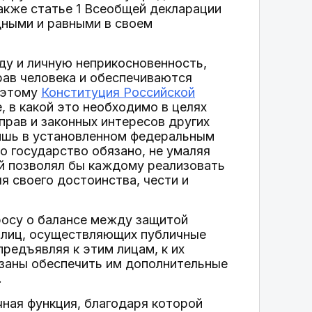
также статье 1 Всеобщей декларации
дными и равными в своем
оду и личную неприкосновенность,
рав человека и обеспечиваются
оэтому
Конституция Российской
, в какой это необходимо в целях
прав и законных интересов других
лишь в установленном федеральным
то государство обязано, не умаляя
ый позволял бы каждому реализовать
я своего достоинства, чести и
росу о балансе между защитой
 лиц, осуществляющих публичные
предъявляя к этим лицам, к их
язаны обеспечить им дополнительные
.
ная функция, благодаря которой