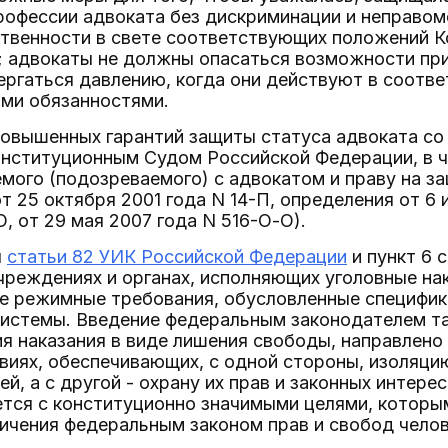
рофессии адвоката без дискриминации и неправом
твенности в свете соответствующих положений Ко
; адвокаты не должны опасаться возможности при
ергаться давлению, когда они действуют в соотве
ми обязанностями.
овышенных гарантий защиты статуса адвоката со
нституционным Судом Российской Федерации, в ча
мого (подозреваемого) с адвокатом и праву на з
т 25 октября 2001 года N 14-П, определения от 6 
О, от 29 мая 2007 года N 516-О-О).
я
статьи 82 УИК Российской Федерации
и пункт 6 
реждениях и органах, исполняющих уголовные на
е режимные требования, обусловленные специфико
системы. Введение федеральным законодателем т
я наказания в виде лишения свободы, направлено
виях, обеспечивающих, с одной стороны, изоляци
й, а с другой - охрану их прав и законных интере
ется с конституционно значимыми целями, которы
ичения федеральным законом прав и свобод челов