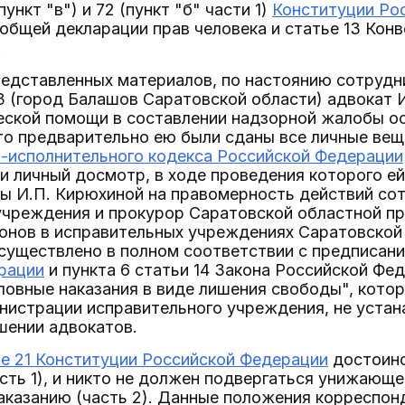
 (пункт "в") и 72 (пункт "б" части 1)
Конституции Ро
еобщей декларации прав человека и статье 13 Конв
.
редставленных материалов, по настоянию сотрудн
 (город Балашов Саратовской области) адвокат 
еской помощи в составлении надзорной жалобы о
то предварительно ею были сданы все личные вещ
о-исполнительного кодекса Российской Федерации
 личный досмотр, в ходе проведения которого ей
бы И.П. Кирюхиной на правомерность действий со
учреждения и прокурор Саратовской областной пр
онов в исправительных учреждениях Саратовской 
существлено в полном соответствии с предписан
рации
и пункта 6 статьи 14 Закона Российской Фе
ловные наказания в виде лишения свободы", кото
истрации исправительного учреждения, не устана
шении адвокатов.
ье 21 Конституции Российской Федерации
достоинс
сть 1), и никто не должен подвергаться унижающ
аказанию (часть 2). Данные положения корреспо