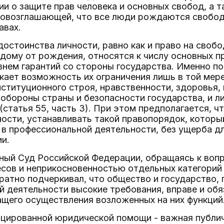
ии о защите прав человека и основных свобод, а 
провозглашающей, что все люди рождаются свобо
авах.
достоинства личности, равно как и право на своб
ому от рождения, относятся к числу основных п
нем гарантий со стороны государства. Именно п
ает возможность их ограничения лишь в той мере
ституционного строя, нравственности, здоровья, 
 обороны страны и безопасности государства, и 
(статья 55, часть 3). При этом предполагается, ч
ости, устанавливать такой правопорядок, котор
е в профессиональной деятельности, без ущерба дл
и.
нный Суд Российской Федерации, обращаясь к воп
есов и неприкосновенностью отдельных категорий
ратно подчеркивал, что общество и государство, 
 деятельности высокие требования, вправе и об
щего осуществления возложенных на них функций
ицированной юридической помощи - важная публич