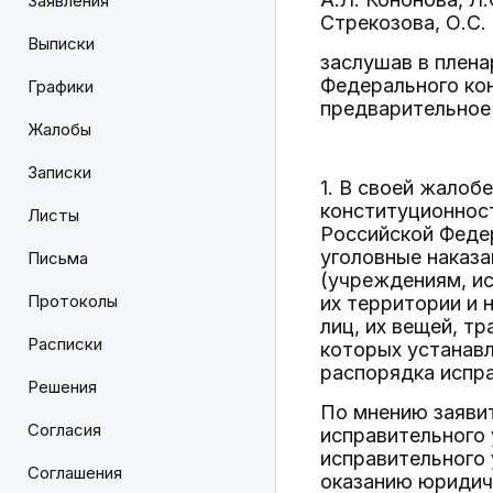
Заявления
Стрекозова, О.С. 
Выписки
заслушав в плена
Федерального ко
Графики
предварительное
Жалобы
Записки
1. В своей жалоб
конституционнос
Листы
Российской Федер
уголовные наказ
Письма
(учреждениям, и
Протоколы
их территории и 
лиц, их вещей, т
Расписки
которых устанав
распорядка испр
Решения
По мнению заяви
Согласия
исправительного
исправительного
Соглашения
оказанию юридич