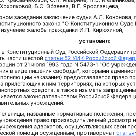
Хохряковой, Б.С. Эбзеева, В.Г. Ярославцева,
рном заседании заключение судьи А.Л. Кононова, 
нституционного закона "О Конституционном Суде
 изучение жалобы гражданки И.П. Кирюхиной,
установил:
е в Конституционный Суд Российской Федерации г
ть части шестой
статьи 82 УИК Российской Федер
ации от 21 июля 1993 года N 5473-1 "Об учрежде
ания в виде лишения свободы", которыми админис
сполняющим наказания) предоставляется право п
на прилегающих к ним территориях, на которых у
ранспортных средств, а также изымать запрещенн
ливается законодательством Российской Федерац
авительных учреждений.
тельницы, названные нормативные положения, п
 учреждения право производить личный досмотр 
 учреждения адвокатов, осуществляющих свои пр
еской помощи осужденным, противоречат
статья