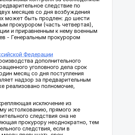
редварительное следствие по
двух месяцев со дня возбуждения
ях может быть продлен: до шести
ным прокурором (часть четвертая),
ции и приравненным к нему военным
цев - Генеральным прокурором
ссийской Федерации
производства дополнительного
ращенного уголовного дела срок
один месяц со дня поступления
вляет надзор за предварительным
же реализовано полномочие,
акрепляющая исключение из
му истолкованию, прямого же
ительного следствия она не
ляющая прокурору неоднократно, тем
ельного следствия, если в
 месяц превышать срок,