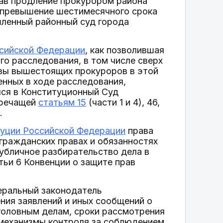
нав продление прокурором района
а превышение шестимесячного срока
шленный районный суд города
ссийской Федерации
, как позволившая
о расследования, в том числе сверх
ивы вышестоящих прокуроров в этой
енных в ходе расследования,
лся в Конституционный Суд
оречащей
статьям 15
(части 1 и 4), 46,
.
туции Российской Федерации
права
 гражданских правах и обязанностях
публичное разбирательство дела в
тьи 6 Конвенции о защите прав
еральный законодатель
ния заявлений и иных сообщений о
уголовным делам, сроки рассмотрения
 механизмы контроля за соблюдением