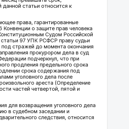
й данной статьи относится к
ающее права, гарантированные
 6 Конвенции о защите прав человека
 Конституционным Судом Российской
статьи 97 УПК РСФСР праву судьи
 под стражей до момента окончания
направления прокурором дела в суд
Федерации подчеркнул, что при
ного продления предельного срока
родлении срока содержания под
алами уголовного дела после
роизвольного ареста (Определение
ости частей четвертой, пятой и
ния для возвращения уголовного дела
нию в судебном заседании и
дварительного следствия, относится