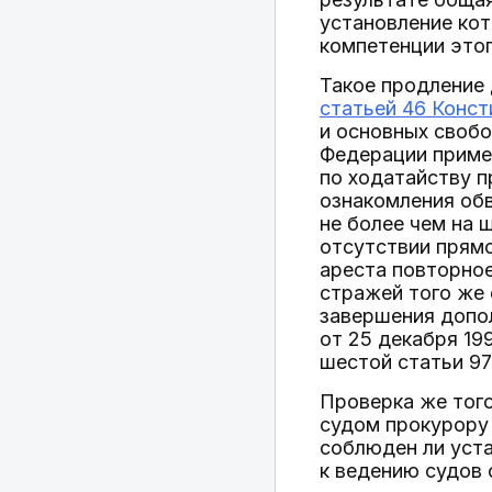
установление кот
компетенции этог
Такое продление
статьей 46 Конс
и основных своб
Федерации приме
по ходатайству 
ознакомления обв
не более чем на 
отсутствии прямо
ареста повторное
стражей того же 
завершения допо
от 25 декабря 19
шестой статьи 9
Проверка же того
судом прокурору 
соблюден ли уста
к ведению судов