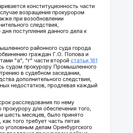
аривается конституционность части
в случае возращения прокурором
также при возобновлении
нительного следствия,
дня поступления данного дела к
ышленного районного суда города
 обвинению граждан Г.О. Попова и
ами "а", "г" части второй
статьи 161
ось судом прокурору Промышленного
отрению в судебном заседании,
дства дополнительного следствия,
нных недостатков, продлевая каждый
 срок расследования по нему
о прокурору для обеспечения того,
м шесть месяцев, было принято
как того требует часть пятая
 по уголовным делам Оренбургского