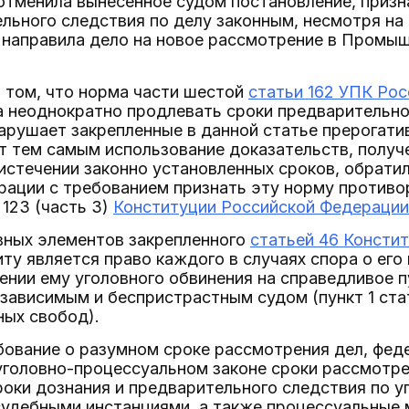
отменила вынесенное судом постановление, приз
льного следствия по делу законным, несмотря н
и направила дело на новое рассмотрение в Промы
 том, что норма части шестой
статьи 162 УПК Ро
 неоднократно продлевать сроки предварительног
нарушает закрепленные в данной статье прерогат
т тем самым использование доказательств, получ
истечении законно установленных сроков, обрати
рации с требованием признать эту норму против
и 123 (часть 3)
Конституции Российской Федерации
вных элементов закрепленного
статьей 46 Консти
ту является право каждого в случаях спора о его
ении ему уголовного обвинения на справедливое 
зависимым и беспристрастным судом (пункт 1 ста
ных свобод).
бование о разумном сроке рассмотрения дел, фед
уголовно-процессуальном законе сроки рассмотре
роки дознания и предварительного следствия по 
судебными инстанциями, а также процессуальные