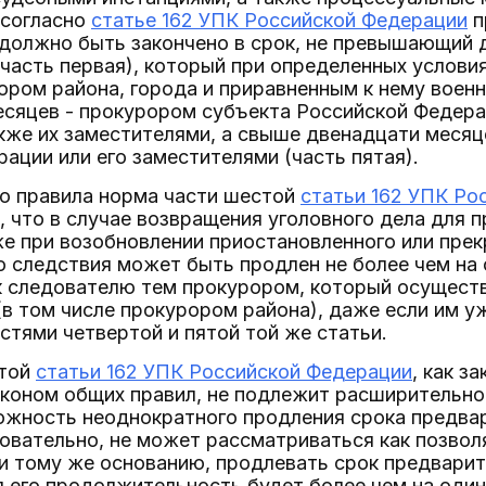
, согласно
статье 162 УПК Российской Федерации
п
 должно быть закончено в срок, не превышающий 
(часть первая), который при определенных услови
ором района, города и приравненным к нему воен
есяцев - прокурором субъекта Российской Федера
кже их заместителями, а свыше двенадцати меся
ации или его заместителями (часть пятая).
го правила норма части шестой
статьи 162 УПК Ро
 что в случае возвращения уголовного дела для 
же при возобновлении приостановленного или прек
 следствия может быть продлен не более чем на 
 к следователю тем прокурором, который осущест
в том числе прокурором района), даже если им у
стями четвертой и пятой той же статьи.
стой
статьи 162 УПК Российской Федерации
, как з
аконом общих правил, не подлежит расширительно
ожность неоднократного продления срока предвар
довательно, не может рассматриваться как позво
и тому же основанию, продлевать срок предварит
 его продолжительность будет более чем на один