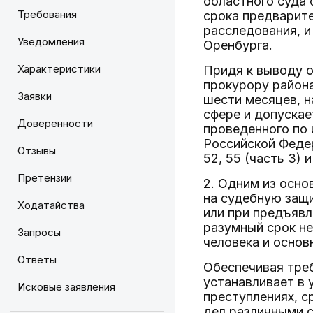
областного суда 
Требования
срока предварите
расследования, 
Уведомления
Оренбурга.
Характеристики
Придя к выводу о
прокурору района
Заявки
шести месяцев, 
сфере и допускае
Доверенности
проведенного по 
Российской Феде
Отзывы
52, 55 (часть 3) 
Претензии
2. Одним из осно
на судебную защи
Ходатайства
или при предъявл
разумный срок не
Запросы
человека и основ
Ответы
Обеспечивая тре
устанавливает в 
Исковые заявления
преступлениях, с
дел различными 