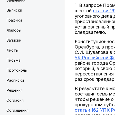
Заявления
1. В запросе Про
Выписки
шестой
статьи 1
уголовного дела 
Графики
приостановленног
установленный пр
Жалобы
следователю.
Записки
Конституционнос
Оренбурга, в про
Листы
С.И. Шувалова в 
УК Российской Ф
Письма
района города Ор
который, в свою 
Протоколы
пересоставления
раз срок предвар
Расписки
В результате к м
Решения
составил семь ме
чтобы решение о
Согласия
прокурором субъе
статьи 162 УПК 
Соглашения