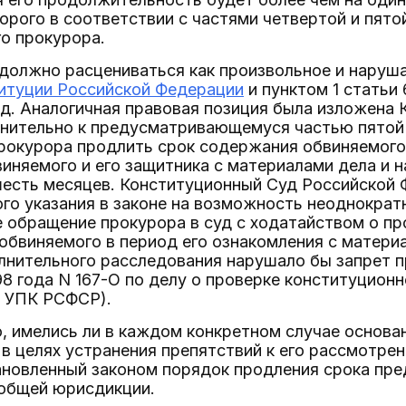
орого в соответствии с частями четвертой и пято
о прокурора.
 должно расцениваться как произвольное и наруш
титуции Российской Федерации
и пунктом 1 статьи
од. Аналогичная правовая позиция была изложена
нительно к предусматривающемуся частью пятой 
прокурора продлить срок содержания обвиняемого
иняемого и его защитника с материалами дела и 
шесть месяцев. Конституционный Суд Российской 
го указания в законе на возможность неоднократ
 обращение прокурора в суд с ходатайством о п
обвиняемого в период его ознакомления с матери
лнительного расследования нарушало бы запрет п
98 года N 167-О по делу о проверке конституционн
7 УПК РСФСР).
, имелись ли в каждом конкретном случае основа
в целях устранения препятствий к его рассмотре
новленный законом порядок продления срока пре
 общей юрисдикции.