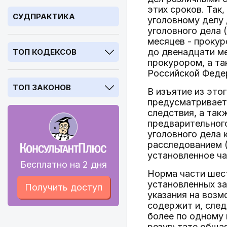
этих сроков. Так
СУДПРАКТИКА
уголовному делу
уголовного дела 
месяцев - прокур
до двенадцати м
ТОП КОДЕКСОВ
прокурором, а та
Российской Федер
ТОП ЗАКОНОВ
В изъятие из это
предусматривает,
следствия, а так
предварительного
уголовного дела
расследованием (
установленное ча
Бесплатно на 2 дня
Норма части ше
установленных з
Получить доступ
указания на возм
содержит и, сле
более по одному 
результате общая