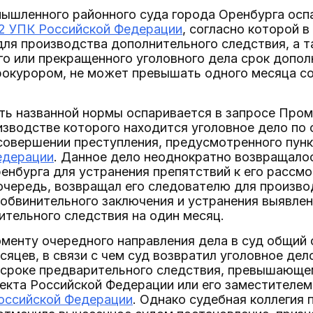
мышленного районного суда города Оренбурга осп
62 УПК Российской Федерации
, согласно которой 
для производства дополнительного следствия, а 
о или прекращенного уголовного дела срок допол
окурором, не может превышать одного месяца со 
ть названной нормы оспаривается в запросе Пром
изводстве которого находится уголовное дело по
совершении преступления, предусмотренного пункт
едерации
. Данное дело неоднократно возвращал
енбурга для устранения препятствий к его рассм
очередь, возвращал его следователю для произво
 обвинительного заключения и устранения выявле
ительного следствия на один месяц.
оменту очередного направления дела в суд общий
сяцев, в связи с чем суд возвратил уголовное дел
 сроке предварительного следствия, превышающе
кта Российской Федерации или его заместителем, 
Российской Федерации
. Однако судебная коллегия