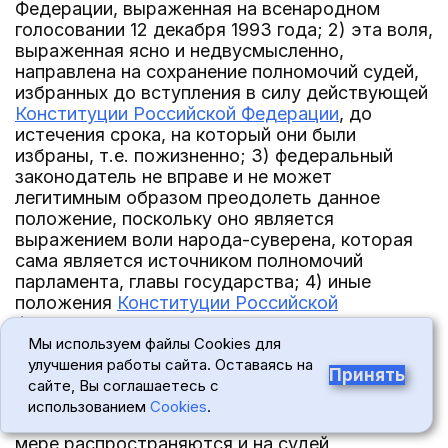
Федерации, выраженная на всенародном
голосовании 12 декабря 1993 года; 2) эта воля,
выраженная ясно и недвусмысленно,
направлена на сохранение полномочий судей,
избранных до вступления в силу действующей
Конституции Российской Федерации
, до
истечения срока, на который они были
избраны, т.е. пожизненно; 3) федеральный
законодатель не вправе и не может
легитимным образом преодолеть данное
положение, поскольку оно является
выражением воли народа-суверена, которая
сама является источником полномочий
парламента, главы государства; 4) иные
положения
Конституции Российской
Федерации
не могут истолковываться в
противоречии с указанным императивным
Мы используем файлы Cookies для
велением Основного закона.
улучшения работы сайта. Оставаясь на
Принять
сайте, Вы соглашаетесь с
Объективности ради полагаю нужным
использованием
Cookies
.
оговориться, что указанные выводы в полной
мере распространяются и на судей