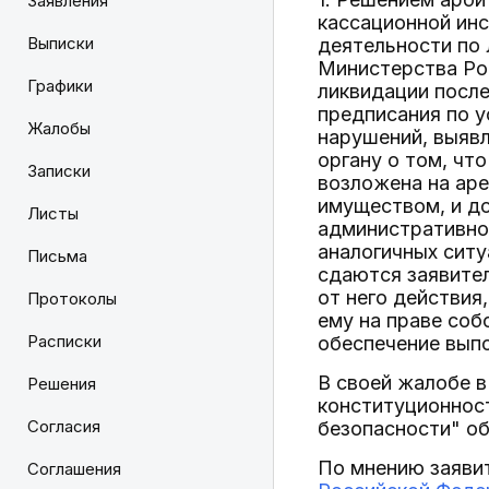
Заявления
кассационной инс
Выписки
деятельности по
Министерства Ро
Графики
ликвидации после
предписания по 
Жалобы
нарушений, выяв
органу о том, чт
Записки
возложена на аре
имуществом, и до
Листы
административно
аналогичных ситу
Письма
сдаются заявите
от него действи
Протоколы
ему на праве соб
Расписки
обеспечение вып
В своей жалобе 
Решения
конституционно
Согласия
безопасности" об
По мнению заявит
Соглашения