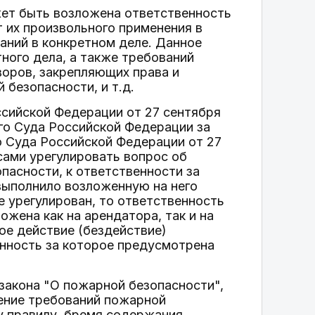
жет быть возложена ответственность
 их произвольного применения в
аний в конкретном деле. Данное
ного дела, а также требований
воров, закрепляющих права и
безопасности, и т.д.
ссийской Федерации от 27 сентября
го Суда Российской Федерации за
о Суда Российской Федерации от 27
сами урегулировать вопрос об
пасности, к ответственности за
выполнило возложенную на него
е урегулирован, то ответственность
жена как на арендатора, так и на
ное действие (бездействие)
нность за которое предусмотрена
закона "О пожарной безопасности",
ение требований пожарной
у правилу, бремя содержания