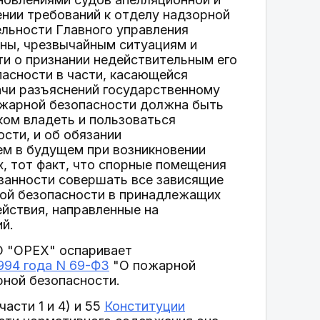
нии требований к отделу надзорной
льности Главного управления
ны, чрезвычайным ситуациям и
ти о признании недействительным его
асности в части, касающейся
ачи разъяснений государственному
пожарной безопасности должна быть
ком владеть и пользоваться
сти, и об обязании
ем в будущем при возникновении
х, тот факт, что спорные помещения
занности совершать все зависящие
ной безопасности в принадлежащих
ействия, направленные на
й.
О "ОРЕХ" оспаривает
1994 года N 69-ФЗ
"О пожарной
рной безопасности.
части 1 и 4) и 55
Конституции