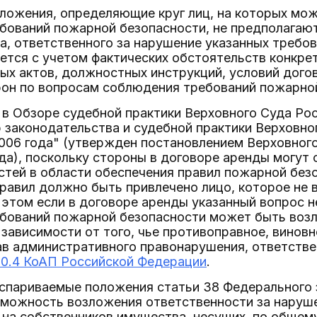
ложения, определяющие круг лиц, на которых мо
бований пожарной безопасности, не предполагают
а, ответственного за нарушение указанных требов
ется с учетом фактических обстоятельств конкрет
ых актов, должностных инструкций, условий дого
он по вопросам соблюдения требований пожарной 
 в Обзоре судебной практики Верховного Суда Ро
 законодательства и судебной практики Верховно
006 года" (утвержден постановлением Верховног
да), поскольку стороны в договоре аренды могут 
тей в области обеспечения правил пожарной безо
равил должно быть привлечено лицо, которое не 
 этом если в договоре аренды указанный вопрос н
бований пожарной безопасности может быть возло
 зависимости от того, чье противоправное, винов
ав административного правонарушения, ответстве
20.4 КоАП Российской Федерации
.
оспариваемые положения статьи 38 Федерального 
можность возложения ответственности за наруш
 на собственников имущества, несущих, по общем