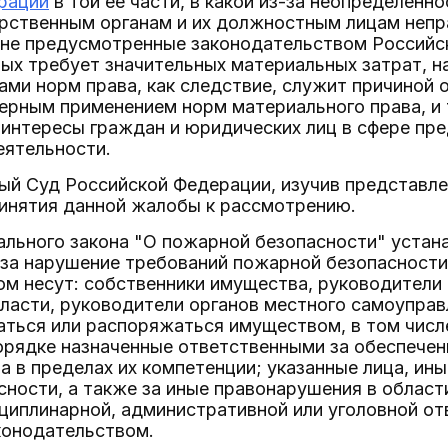
рации
в той ее части, в какой из-за неопределен
рственным органам и их должностным лицам непр
 не предусмотренные законодательством Российс
ых требует значительных материальных затрат, н
ами норм права, как следствие, служит причиной
верным применением норм материального права, и
 интересы граждан и юридических лиц в сфере пр
еятельности.
ый Суд Российской Федерации, изучив представле
ринятия данной жалобы к рассмотрению.
льного закона "О пожарной безопасности" устанав
 за нарушение требований пожарной безопасности
ом несут: собственники имущества, руководители
ласти, руководители органов местного самоуправ
аться или распоряжаться имуществом, в том числе
орядке назначенные ответственными за обеспечен
 в пределах их компетенции; указанные лица, ин
ности, а также за иные правонарушения в област
циплинарной, административной или уголовной от
онодательством.