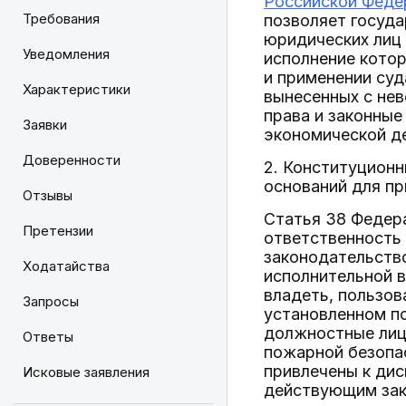
Российской Феде
Требования
позволяет госуда
юридических лиц
Уведомления
исполнение котор
и применении суд
Характеристики
вынесенных с не
права и законные
Заявки
экономической д
Доверенности
2. Конституционн
оснований для п
Отзывы
Статья 38 Федера
Претензии
ответственность
законодательств
Ходатайства
исполнительной в
владеть, пользов
Запросы
установленном п
должностные лица
Ответы
пожарной безопас
привлечены к дис
Исковые заявления
действующим зак