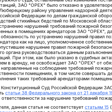
танций, ЗАО "ОРЕХ" было отказано в удовлетворе
 Люберецкому району управления надзорной деяте
ссийской Федерации по делам гражданской оборо
дствий стихийных бедствий по Московской облас
устранению нарушений требований пожарной безоп
ленных в помещениях арендаторов ЗАО "ОРЕХ", д
о обязанность по устранению нарушений правил 
ндатора как на лицо, уполномоченное собственни
пустившее нарушение правил пожарной безопасно
го органа руководствоваться данным разъяснени
аций. При этом, как было указано в судебных акта
лем в аренду, не освобождает ЗАО "ОРЕХ" от обя
я, направленные на соблюдение требований пожар
ственности помещениях, в том числе совершать д
олнения таких требований арендаторами помещени
в Конституционный Суд Российской Федерации ЗА
сть
статьи 38 Федерального закона от 21 декабря 
 ответственности за нарушение требований пожа
еля, данная статья не соответствует
статьям 15
(