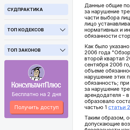
Данные общие по
СУДПРАКТИКА
за нарушение тре
части выбора лиц
лицо устанавлива
нормативных и ин
ТОП КОДЕКСОВ
обязанности стор
Как было указано
ТОП ЗАКОНОВ
2006 года "Обзор
второй квартал 2
сентября 2006 го
объеме обязаннос
нарушение этих п
обязанность; при
за нарушение тре
Бесплатно на 2 дня
арендодателя - в
образовало сост
Получить доступ
частью 1
статьи 
Таким образом, 
допускающие воз
безопасности как