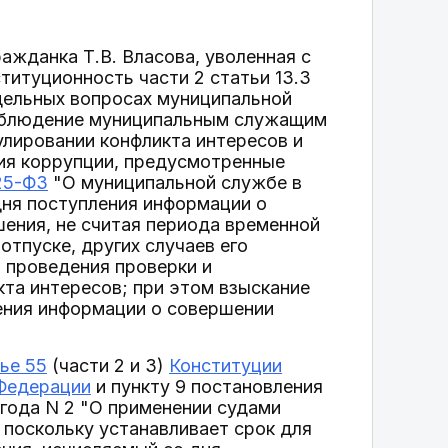
ажданка Т.В. Власова, уволенная с
титуционность части 2 статьи 13.3
тдельных вопросах муниципальной
соблюдение муниципальным служащим
улировании конфликта интересов и
вия коррупции, предусмотренные
25-ФЗ
"О муниципальной службе в
дня поступления информации о
ния, не считая периода временной
тпуске, других случаев его
 проведения проверки и
та интересов; при этом взыскание
ения информации о совершении
ье 55
(части 2 и 3)
Конституции
 Федерации
и пункту 9 постановления
года N 2 "О применении судами
, поскольку устанавливает срок для