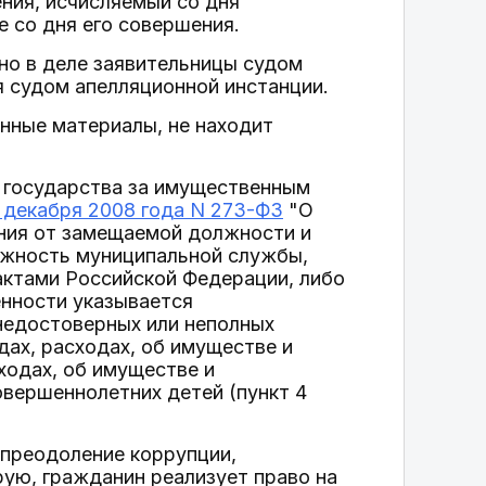
ния, исчисляемый со дня
е со дня его совершения.
но в деле заявительницы судом
я судом апелляционной инстанции.
нные материалы, не находит
я государства за имущественным
 декабря 2008 года N 273-ФЗ
"О
ния от замещаемой должности и
лжность муниципальной службы,
актами Российской Федерации, либо
енности указывается
недостоверных или неполных
дах, расходах, об имуществе и
ходах, об имуществе и
овершеннолетних детей (пункт 4
 преодоление коррупции,
ую, гражданин реализует право на