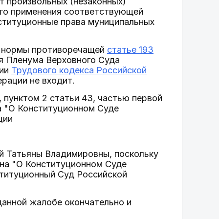
т произвольных (незаконных)
ого применения соответствующей
ституционные права муниципальных
й нормы противоречащей
статье 193
ия Пленума Верховного Суда
ции
Трудового кодекса Российской
рации не входит.
 пунктом 2 статьи 43, частью первой
на "О Конституционном Суде
ции
ой Татьяны Владимировны, поскольку
она "О Конституционном Суде
ституционный Суд Российской
данной жалобе окончательно и