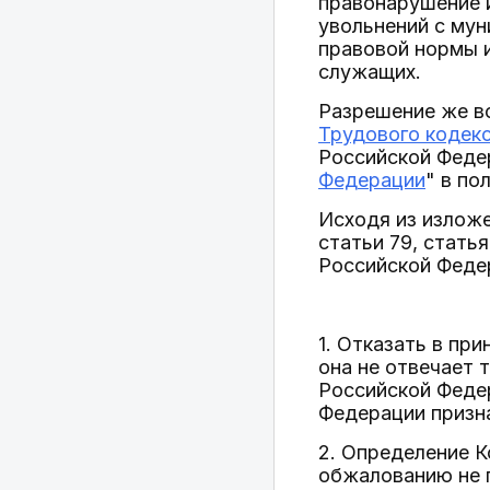
правонарушение и
увольнений с му
правовой нормы 
служащих.
Разрешение же в
Трудового кодек
Российской Феде
Федерации
" в по
Исходя из изложе
статьи 79, стать
Российской Феде
1. Отказать в пр
она не отвечает
Российской Феде
Федерации призн
2. Определение 
обжалованию не 