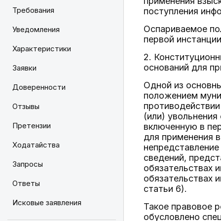
применения взыс
Требования
поступления инфо
Оспариваемое по
Уведомления
первой инстанции
Характеристики
2. Конституционн
оснований для п
Заявки
Одной из основны
Доверенности
положением муни
противодействии
Отзывы
(или) увольнени
Претензии
включенную в пе
для применения в
Ходатайства
непредставление
сведений, предст
Запросы
обязательствах и
обязательствах и
Ответы
статьи 6).
Исковые заявления
Такое правовое р
обусловлено спец