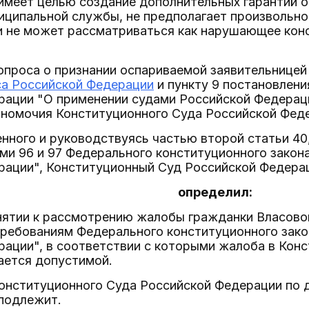
меет целью создание дополнительных гарантий о
ниципальной службы, не предполагает произвольн
и не может рассматриваться как нарушающее кон
опроса о признании оспариваемой заявительнице
са Российской Федерации
и пункту 9 постановлен
рации "О применении судами Российской Федера
лномочия Конституционного Суда Российской Феде
нного и руководствуясь частью второй статьи 40,
ями 96 и 97 Федерального конституционного зако
рации", Конституционный Суд Российской Федера
определил:
инятии к рассмотрению жалобы гражданки Власов
 требованиям Федерального конституционного зак
рации", в соответствии с которыми жалоба в Кон
ается допустимой.
Конституционного Суда Российской Федерации по 
подлежит.