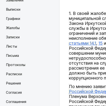
Заявления
Выписки
1. В своей жалоб
муниципальной сл
Графики
Закона Иркутской
Жалобы
службы в Иркутс
ограничений и за
Записки
неисполнение обя
статьями 14.1
,
15
Листы
Российской Федер
совершении муни
Письма
нетрудоспособнос
отсутствия на сл
Протоколы
рассмотрения ее 
должно быть при
Расписки
коррупционного 
Решения
По мнению заяви
Российской Феде
Согласия
Пленума Верховно
Российской Фед
Соглашения