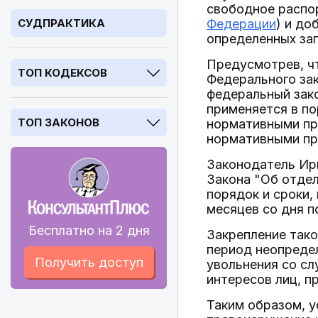
свободное распо
СУДПРАКТИКА
Федерации
) и д
определенных зап
Предусмотрев, чт
ТОП КОДЕКСОВ
Федерального зак
федеральный зако
применяется в по
ТОП ЗАКОНОВ
нормативными пр
нормативными пр
Законодатель Ирк
Закона "Об отде
порядок и сроки,
месяцев со дня 
Бесплатно на 2 дня
Закрепление тако
период неопреде
Получить доступ
увольнения со сл
интересов лиц, 
Таким образом, у