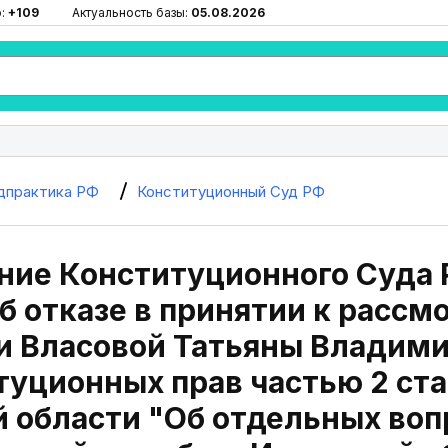
ю:
+109
Актуальность базы:
05.08.2026
дпрактика РФ
Конституционный Суд РФ
ие Конституционного Суда Р
б отказе в принятии к расс
и Власовой Татьяны Владим
туционных прав частью 2 ста
 области "Об отдельных воп