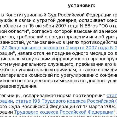
установил:
е в Конституционный Суд Российской Федерации гр
ужбы в связи с утратой доверия, оспаривает конс
 области от 15 октября 2007 года N 88-оз "Об о
кой области", согласно которой взыскания за не
претов, требований о предотвращении или об урег
занностей, установленных в целях противодейст
и
27 Федерального закона от 2 марта 2007 года N 
ации", налагаются не позднее одного месяца со 
ципальным служащим коррупционного правонаруше
ти муниципального служащего, пребывания его в о
ужбе по уважительным причинам, а также времени
материалов комиссией по урегулированию конфлик
менено не позднее шести месяцев со дня поступл
правонарушения.
тельницы, оспариваемая норма противоречит
стат
рации
,
статье 193 Трудового кодекса Российской
го Суда Российской Федерации от 17 марта 2004 
ерации
Трудового кодекса Российской Федерации
"