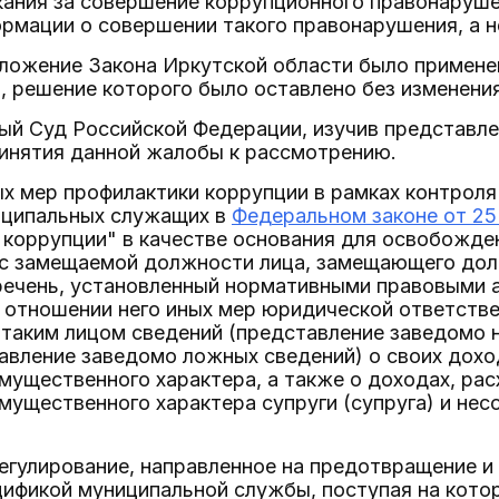
кания за совершение коррупционного правонаруше
рмации о совершении такого правонарушения, а н
ложение Закона Иркутской области было примене
, решение которого было оставлено без изменени
ый Суд Российской Федерации, изучив представле
ринятия данной жалобы к рассмотрению.
х мер профилактики коррупции в рамках контрол
ципальных служащих в
Федеральном законе от 25
 коррупции" в качестве основания для освобожде
я с замещаемой должности лица, замещающего до
речень, установленный нормативными правовыми 
 отношении него иных мер юридической ответств
 таким лицом сведений (представление заведомо 
авление заведомо ложных сведений) о своих дохо
мущественного характера, а также о доходах, рас
мущественного характера супруги (супруга) и нес
егулирование, направленное на предотвращение и
ификой муниципальной службы, поступая на котор