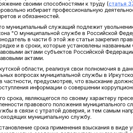
ряжение своими способностями к труду (
статья 3
обровольно избирает профессиональную деятельно
ретов и обязанностей.
о муниципальный служащий подлежит увольнению н
она "О муниципальной службе в Российской Федер
нодатель в части 6 этой же статьи закрепил прав
рядке и в сроки, которые установлены названным
авовыми актами субъектов Российской Федерации
авовыми актами.
утской области, реализуя свои полномочия в данн
льных вопросах муниципальной службы в Иркутск
 в частности, предусмотрев, что взыскание должн
поступления информации о совершении коррупцион
го срока, являющегося по своему характеру прес
ленности правового положения муниципального сл
ужбы в связи с утратой доверия, и тем самым нап
проходящих муниципальную службу.
становление срока применения взыскания в виде 