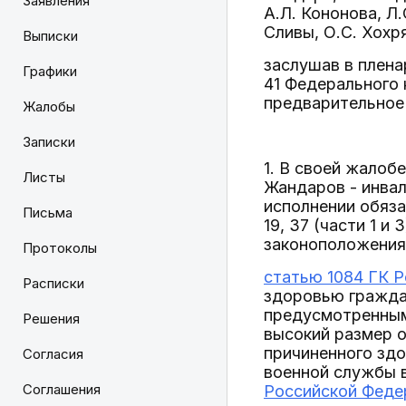
Заявления
А.Л. Кононова, Л.
Сливы, О.С. Хохря
Выписки
заслушав в плена
Графики
41 Федерального
предварительное 
Жалобы
Записки
1. В своей жалоб
Листы
Жандаров - инвал
исполнении обяз
Письма
19, 37 (части 1 и 3
законоположения
Протоколы
статью 1084 ГК 
Расписки
здоровью гражда
предусмотренным 
Решения
высокий размер о
причиненного здо
Согласия
военной службы 
Соглашения
Российской Феде