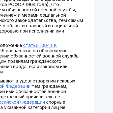
кса РСФСР 1964 года), что
им обязанностей военной службы,
ечением и мерами социальной
нского законодательства, тем самым
 в области правовой и социальной
здоровью при исполнении ими
 положение
статьи 1084 ГК
59 направлено на обеспечение
ении обязанностей военной службы,
щим правилам гражданского
ения вреда, если законом или
и.
зывают в удовлетворении исковых
кой Федерации
тем гражданам,
нии ими обязанностей военной
едственный причинитель не
оссийской Федерации
спорные
 указанной категории лиц не