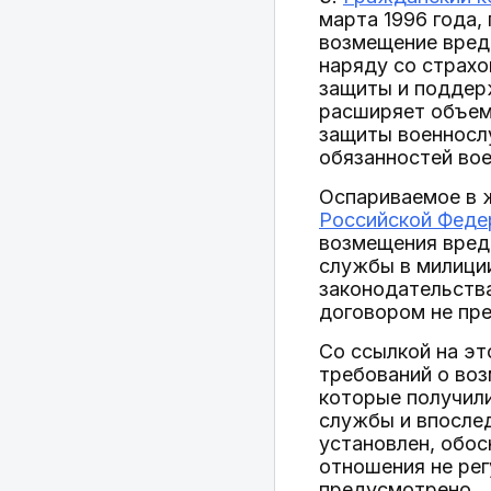
марта 1996 года,
возмещение вреда
наряду со страх
защиты и поддер
расширяет объем 
защиты военнослу
обязанностей во
Оспариваемое в 
Российской Феде
возмещения вред
службы в милици
законодательства
договором не пр
Со ссылкой на э
требований о во
которые получили
службы и впослед
установлен, обос
отношения не рег
предусмотрено.