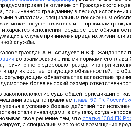
 предусматривая (в отличие от Гражданского коде
, причиненного гражданину в период исполнения 
овыми выплатами, специальным пенсионным обесп
жки может осуществляться и по правилам гражда
и характер исполнения государством обязанности
жащих в случае причинения вреда их жизни или 
енной службы.
жалобе граждан А.Н. Абидуева и В.Ф. Жандарова
рации
во взаимосвязи с иными нормами его главы 
а, причиненного здоровью гражданина при исполн
и и других соответствующих обязанностей, по об
, регулирующим обязательства вследствие причин
едусмотрен более высокий размер ответственност
то законоположение суды общей юрисдикции отка
змещении вреда по правилам
главы 59 ГК Российс
 увечья в условиях боевых действий при исполне
ствии стали инвалидами, в случаях, когда непоср
новывая свое решение тем, что
статья 1084 ГК Р
улирует, а специальным законом возмещение вреда