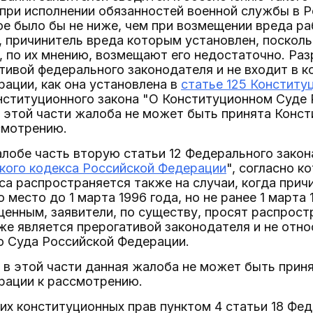
при исполнении обязанностей военной службы в Р
е было бы не ниже, чем при возмещении вреда ра
 причинитель вреда которым установлен, посколь
, по их мнению, возмещают его недостаточно. Ра
тивой федерального законодателя и не входит в 
ации, как она установлена в
статье 125 Конститу
нституционного закона "О Конституционном Суде 
в этой части жалоба не может быть принята Конс
смотрению.
алобе часть вторую статьи 12 Федерального закон
кого кодекса Российской Федерации
", согласно к
са распространяется также на случаи, когда при
 место до 1 марта 1996 года, но не ранее 1 марта 
енным, заявители, по существу, просят распростр
же является прерогативой законодателя и не отн
о Суда Российской Федерации.
и в этой части данная жалоба не может быть при
рации к рассмотрению.
их конституционных прав пунктом 4 статьи 18 Фед