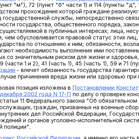
пункт "м"), 72 (пункт "б" части 1) и 114 (пункты "д"
дством прохождения которой граждане реализуют
д государственной службы, непосредственно связ
ности государства, общественного порядка, закон
существляемой в публичных интересах; лица, нес
, чем обусловливается правовой статус этих лиц,
ударства по отношению к ним; обязанности, возла
гают необходимость выполнения ими поставленны
х со значительным риском для жизни и здоровья, 
9 (части 1 и 2), 41 (часть 1), 45 (часть 1), 59 и 71 (
рации
- влечет обязанность государства гарантир
случае причинения вреда жизни или здоровью при
вовая позиция изложена в
Постановлении Констит
декабря 2002 года N 17-П
по делу о проверке кон
 статьи 11 Федерального закона "Об обязательно
ослужащих, граждан, призванных на военные сбор
 внутренних дел Российской Федерации, Государс
еждений и органов уголовно-исполнительной сист
й полиции".
одекс Российской Федерации
, а именно его часть 