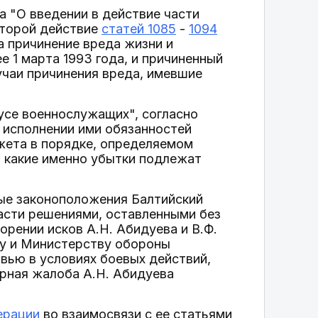
а "О введении в действие части
оторой действие
статей 1085
-
1094
а причинение вреда жизни и
е 1 марта 1993 года, и причиненный
учаи причинения вреда, имевшие
тусе военнослужащих", согласно
 исполнении ими обязанностей
жета в порядке, определяемом
, какие именно убытки подлежат
ные законоположения Балтийский
асти решениями, оставленными без
рении исков А.Н. Абидуева и В.Ф.
у и Министерству обороны
вью в условиях боевых действий,
орная жалоба А.Н. Абидуева
ерации
во взаимосвязи с ее статьями