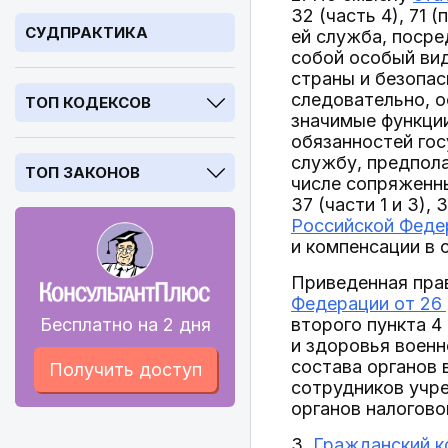
32 (часть 4), 71 (
СУДПРАКТИКА
ей служба, посре
собой особый ви
страны и безопас
следовательно, о
ТОП КОДЕКСОВ
значимые функции
обязанностей гос
службу, предпола
ТОП ЗАКОНОВ
числе сопряженны
37 (части 1 и 3), 3
Российской Феде
и компенсации в 
Приведенная пра
Федерации от 26 
Бесплатно на 2 дня
второго пункта 4
и здоровья военн
состава органов
Получить доступ
сотрудников учр
органов налогово
3.
Гражданский к