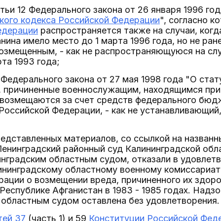
тьи 12 Федерального закона от 26 января 1996 год
кого кодекса Российской Федерации
", согласно к
едерации
распространяется также на случаи, когд
ина имело место до 1 марта 1996 года, но не ране
озмещенным, - как не распространяющуюся на сл
рта 1993 года;
8 Федерального закона от 27 мая 1998 года "О ста
, причиненные военнослужащим, находящимся при
 возмещаются за счет средств федерального бюд
оссийской Федерации, - как не устанавливающий
редставленных материалов, со ссылкой на назван
Ленинградский районный суд Калининградской обл
нградским областным судом, отказали в удовлетво
ининградскому областному военному комиссариат
ации о возмещении вреда, причиненного их здоро
Республике Афганистан в 1983 - 1985 годах. Надз
 областным судом оставлена без удовлетворения.
тей 37
(часть 1) и 59
Конституции Российской Фед