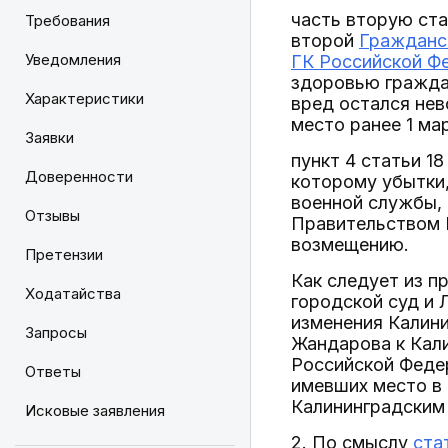
часть вторую ста
Требования
второй
Гражданс
Уведомления
ГК Российской Ф
здоровью граждан
Характеристики
вред остался нев
место ранее 1 ма
Заявки
пункт 4 статьи 1
Доверенности
которому убытки
военной службы,
Отзывы
Правительством Р
возмещению.
Претензии
Как следует из п
Ходатайства
городской суд и 
изменения Калини
Запросы
Жандарова к Кал
Российской Федер
Ответы
имевших место в 
Калининградским
Исковые заявления
2. По смыслу
ста