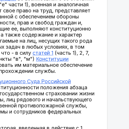
, "е" части 1), военная и аналогичная
 свое право на труд, представляет
анной с обеспечением обороны
ности, прав и свобод граждан и,
ущие ее, выполняют конституционно
 а также содержание и характер
гаемые на лиц, несущих такого рода
х задач в любых условиях, в том
что - в силу
статей 1
(часть 1), 2, 7,
пункты "в", "м")
Конституции
овать им материальное обеспечение
 прохождении службы.
уционного Суда Российской
ституционности положения абзаца
м государственном страховании жизни
ы, лиц рядового и начальствующего
твенной противопожарной службы,
емы и сотрудников федеральных
вторая, введенная в действие с 1