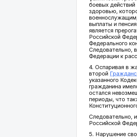
боевых действий 
здоровью, которо
военнослужащим,
выплаты и пенсия
является прерога
Российской Федер
Федерального ко
Следовательно, 
Федерации к рас
4. Оспаривая в ж
второй
Гражданс
указанного Кодек
гражданина имело
остался невозмещ
периоды, что так
Конституционног
Следовательно, 
Российской Феде
5. Нарушение сво