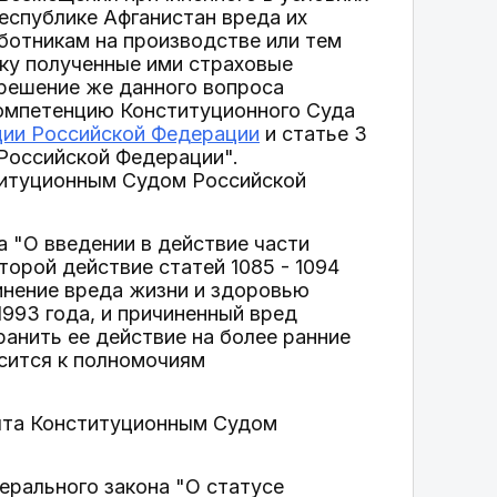
еспублике Афганистан вреда их
ботникам на производстве или тем
ку полученные ими страховые
зрешение же данного вопроса
компетенцию Конституционного Суда
ции Российской Федерации
и статье 3
Российской Федерации".
титуционным Судом Российской
а "О введении в действие части
оторой действие статей 1085 - 1094
чинение вреда жизни и здоровью
1993 года, и причиненный вред
анить ее действие на более ранние
осится к полномочиям
нята Конституционным Судом
ерального закона "О статусе