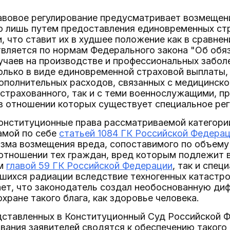
вовое регулирование предусматривает возмещение
ю лишь путем предоставления единовременных ст
и, что ставит их в худшее положение как в сравне
вляется по нормам Федерального закона "Об обя
учаев на производстве и профессиональных забол
олько в виде единовременной страховой выплаты,
ополнительных расходов, связанных с медицинско
страхованного, так и с теми военнослужащими, п
в отношении которых существует специальное рег
онституционные права рассматриваемой категории
амой по себе
статьей 1084 ГК Российской Федера
изма возмещения вреда, сопоставимого по объему
отношении тех граждан, вред которым подлежит 
ым
главой 59 ГК Российской Федерации
, так и спец
шихся радиации вследствие техногенных катастро
чает, что законодатель создал необоснованную д
охране такого блага, как здоровье человека.
дставленных в Конституционный Суд Российской Ф
вания заявителей сводятся к обеспечению такого