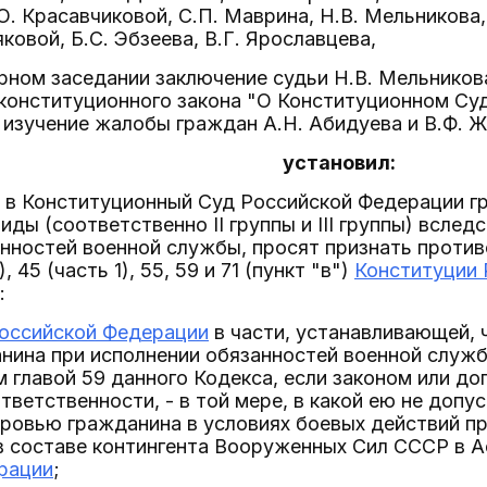
О. Красавчиковой, С.П. Маврина, Н.В. Мельникова,
ковой, Б.С. Эбзеева, В.Г. Ярославцева,
рном заседании заключение судьи Н.В. Мельников
 конституционного закона "О Конституционном Су
изучение жалобы граждан А.Н. Абидуева и В.Ф. 
установил:
е в Конституционный Суд Российской Федерации гр
иды (соответственно II группы и III группы) вслед
анностей военной службы, просят признать прот
), 45 (часть 1), 55, 59 и 71 (пункт "в")
Конституции 
:
Российской Федерации
в части, устанавливающей, 
нина при исполнении обязанностей военной служб
главой 59 данного Кодекса, если законом или д
тветственности, - в той мере, в какой ею не допу
ровью гражданина в условиях боевых действий пр
в составе контингента Вооруженных Сил СССР в А
рации
;