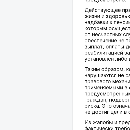
Действующее пра
жизни и здоровь
надбавки к пенси
которым осущест
от несчастных сл
обеспечение не т
выплат, оплаты д
реабилитацией за
установлен либо 
Таким образом, к
нарушаются не с
правового механ
применяемыми в 
предусмотренн
граждан, подверг
риска. Это озна
не достиг цели в 
Из жалобы и пре
фактически требо