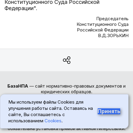
Конституционного Суда Российской
Федерации".
Председатель
Конституционного Суда
Российской Федерации
В.Д.ЗОРЬКИН
БазаНПА
— сайт нормативно-правовых документов и
юридических образцов.
Перед использованием сайта пожалуйста ознакомьтесь
Мы используем файлы Cookies для
с
Политикой обработки персональных данных
. Сайт
улучшения работы сайта. Оставаясь на
Принять
использует
cookie-файлы
. Обратите внимание -
сайте, Вы соглашаетесь с
авторские права на тексты статей и формы документов
использованием
Cookies
.
защищены. При цитировании материалов сайта
обязательна установка прямой активной гиперссылки.