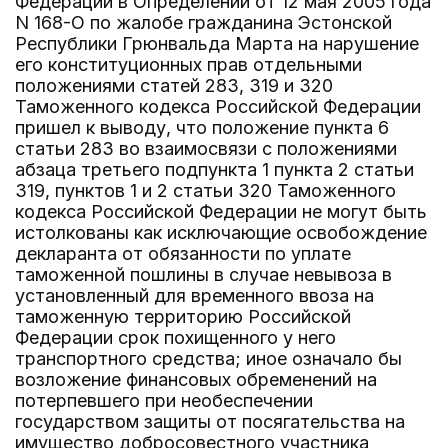
Федерации в Определении от 12 мая 2005 года
N 168-О по жалобе гражданина Эстонской
Республики Грюнвальда Марта на нарушение
его конституционных прав отдельными
положениями статей 283, 319 и 320
Таможенного кодекса Российской Федерации
пришел к выводу, что положение пункта 6
статьи 283 во взаимосвязи с положениями
абзаца третьего подпункта 1 пункта 2 статьи
319, пунктов 1 и 2 статьи 320 Таможенного
кодекса Российской Федерации не могут быть
истолкованы как исключающие освобождение
декларанта от обязанности по уплате
таможенной пошлины в случае невывоза в
установленный для временного ввоза на
таможенную территорию Российской
Федерации срок похищенного у него
транспортного средства; иное означало бы
возложение финансовых обременений на
потерпевшего при необеспечении
государством защиты от посягательства на
имущество добросовестного участника