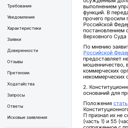
осужденным допол
Требования
выполнением упр
функций. В перед
Уведомления
прочего просили 
Российской Федер
Характеристики
постановлением с
Верховного Суда 
Заявки
По мнению заяви
Доверенности
Российской Феде
предоставляет н
Отзывы
мошенничество, в
коммерческих орг
Претензии
некоммерческих о
Ходатайства
2. Конституционн
оснований для п
Запросы
Положения
стать
Ответы
Конституционного
П признал их не
Исковые заявления
(часть 1) и 55 (ч
сопряженное с п