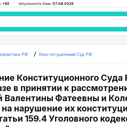
ю:
+82
Актуальность базы:
07.08.2026
дпрактика РФ
Конституционный Суд РФ
ие Конституционного Суда РФ
азе в принятии к рассмотре
й Валентины Фатеевны и Кол
на нарушение их конституц
татьи 159.4 Уголовного коде