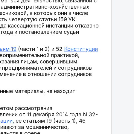
иматься деятельностью, связанной с
и административно-хозяйственных
есниковой, в которых они в числе
ть четвертую статьи 159 УК
да кассационной инстанции отказано
 года и постановлением судьи
ьям 19
(части 1 и 2) и 52
Конституции
авоприменительной практикой,
аказания лицам, совершившим
е предпринимателей и сотрудников
именение в отношении сотрудников
нные материалы, не находит
етом рассмотрения
лении от 11 декабря 2014 года N 32-
рации
, ее статьям 19 (часть 1), 46
авливают за мошенничество,
ельств в сфере