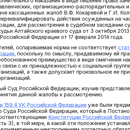
нительного наказания в виде лишения права зан
авленческих, организационно-распорядительных 
аче кассационных жалоб В.Ф. Кокаревой и Г.И. Кол
переквалифицировать действия осужденных на час
ации, для рассмотрения в судебном заседании су
удьи Алтайского краевого суда от 3 октября 2013
Российской Федерации от 17 февраля 2014 года.
телей, оспариваемая норма не соответствует
стат
рации
, поскольку по смыслу, придаваемому ей пр
еобоснованное преимущество в виде смягчения н
 связи с их принадлежностью к социальной групп
анизаций, а также допускает произвольное ее пр
рганизаций.
ый Суд Российской Федерации, изучив представле
ринятия данной жалобы к рассмотрению.
и 159.4 УК Российской Федерации
уже были предм
 Суда Российской Федерации, который в Постанов
 соответствующими
Конституции Российской Феде
асть 3), в той мере, в какой эти положения устан
реднамеренным неисполнением договорных обязат