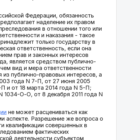
ссийской Федерации, обязанность
предполагает наделение их правом
преследования в отношении того или
ветственности и наказания - такое
принадлежит только государству в
еская ответственность, если она
ием прав и законных интересов
да, является средством публично-
 чем вид и мера ответственности
 из публично-правовых интересов, а
003 года N 7-П, от 27 июня 2005
-П и от 18 марта 2014 года N 5-П;
N 1034-О-О, от 8 декабря 2011 года N
ции
не может расцениваться как
и аспекте. Разрешение же вопроса о
сти квалификации совершенных в
следованием фактических
ьской деятельности субъектом