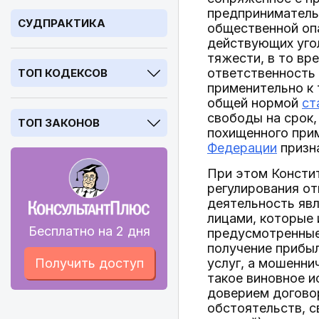
предпринимательс
СУДПРАКТИКА
общественной опа
действующих угол
тяжести, в то вр
ответственность 
ТОП КОДЕКСОВ
применительно к
общей нормой
ст
свободы на срок,
ТОП ЗАКОНОВ
похищенного при
Федерации
призна
При этом Констит
регулирования от
деятельность явл
лицами, которые
Бесплатно на 2 дня
предусмотренные 
получение прибыл
Получить доступ
услуг, а мошенни
такое виновное и
доверием договор
обстоятельств, с