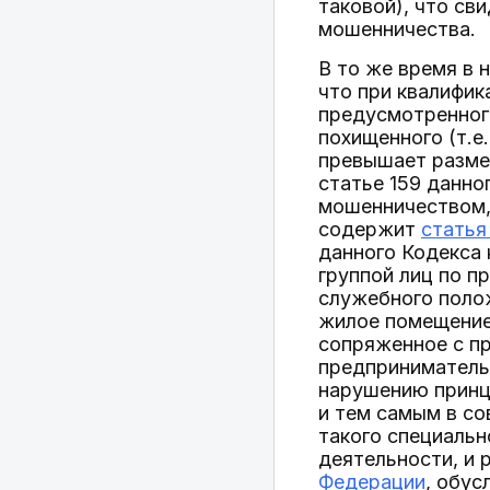
таковой), что св
мошенничества.
В то же время в
что при квалифик
предусмотренно
похищенного (т.е
превышает размер
статье 159 данно
мошенничеством,
содержит
статья
данного Кодекса
группой лиц по п
служебного поло
жилое помещение
сопряженное с п
предприниматель
нарушению принц
и тем самым в со
такого специальн
деятельности, и 
Федерации
, обус