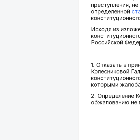
преступления, не
определенной
ст
конституционног
Исходя из изложе
конституционног
Российской Феде
1. Отказать в пр
Колесниковой Гал
конституционного
которыми жалоба
2. Определение 
обжалованию не 