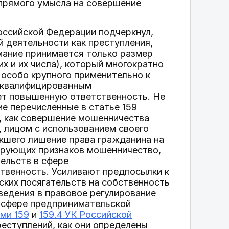
 прямого умысла на совершение
оссийской Федерации подчеркнул,
 деятельности как преступления,
имание принимается только размер
х и их числа), который многократно
 особо крупного применительно к
е квалифицированным
ет повышенную ответственность. Не
ие перечисленные в статье 159
, как совершение мошенничества
, лицом с использованием своего
кшего лишение права гражданина на
ирующих признаков мошенничество,
ельств в сфере
твенность. Усиливают предпосылки к
ких посягательств на собственность
ведения в правовое регулирование
в сфере предпринимательской
ми 159
и
159.4 УК Российской
реступлений, как они определены