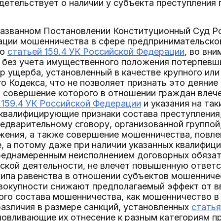
идетельствует о наличии у субъекта преступления
 названном Постановлении Конституционный Суд Р
ации мошенничества в сфере предпринимательской
го
статьей 159.4 УК Российской Федерации
, во вн
. без учета имущественного положения потерпевши
 ущерба, установленный в качестве крупного или
го Кодекса, что не позволяет признать это деяни
 совершение которого в отношении граждан влеч
 159.4 УК Российской Федерации
и указания на так
 квалифицирующие признаки состава преступления
редварительному сговору, организованной группой
жения, а также совершение мошенничества, повле
, а потому даже при наличии указанных квалифиц
реднамеренным неисполнением договорных обязат
ской деятельности, не влечет повышенную ответс
ипа равенства в отношении субъектов мошенничес
вокупности снижают предполагаемый эффект от в
ого состава мошенничества, как мошенничество 
различия в размере санкций, установленных
статья
ловливающие их отнесение к разным категориям п