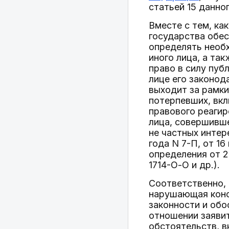
статьей 15 данно
Вместе с тем, ка
государства обес
определять необх
иного лица, а та
право в силу пуб
лице его законод
выходит за рамк
потерпевших, вкл
правового реагир
лица, совершивше
не частных интер
года N 7-П, от 16
определения от 2
1714-О-О и др.).
Соответственно,
нарушающая конс
законности и обо
отношении заявит
обстоятельств, 