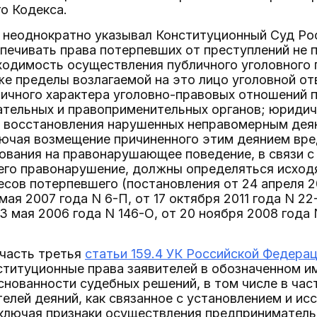
го Кодекса.
к неоднократно указывал Конституционный Суд Ро
печивать права потерпевших от преступлений не 
одимость осуществления публичного уголовного 
кже пределы возлагаемой на это лицо уголовной от
личного характера уголовно-правовых отношений 
ательных и правоприменительных органов; юридич
и восстановления нарушенных неправомерным деян
ючая возмещение причиненного этим деянием вре
ования на правонарушающее поведение, в связи с
го правонарушение, должны определяться исходя
есов потерпевшего (постановления от 24 апреля 2
 мая 2007 года N 6-П, от 17 октября 2011 года N 22
3 мая 2006 года N 146-О, от 20 ноября 2008 года 
 часть третья
статьи 159.4 УК Российской Федера
титуционные права заявителей в обозначенном им
снованности судебных решений, в том числе в ча
елей деяний, как связанное с установлением и ис
включая признаки осуществления предпринимател