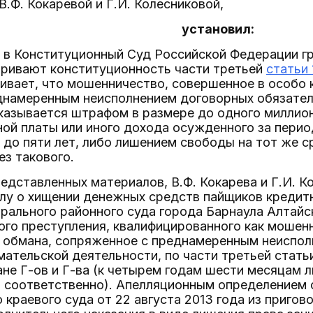
.Ф. Кокаревой и Г.И. Колесниковой,
установил:
е в Конституционный Суд Российской Федерации гр
аривают конституционность части третьей
статьи
ивает, что мошенничество, совершенное в особо 
днамеренным неисполнением договорных обязател
казывается штрафом в размере до одного миллион
ой платы или иного дохода осужденного за перио
 до пяти лет, либо лишением свободы на тот же с
ез такового.
редставленных материалов, В.Ф. Кокарева и Г.И. 
лу о хищении денежных средств пайщиков кредитн
ального районного суда города Барнаула Алтайско
го преступления, квалифицированного как мошенн
 обмана, сопряженное с преднамеренным неиспол
ательской деятельности, по части третьей стать
е Г-ов и Г-ва (к четырем годам шести месяцам 
 соответственно). Апелляционным определением с
 краевого суда от 22 августа 2013 года из пригов