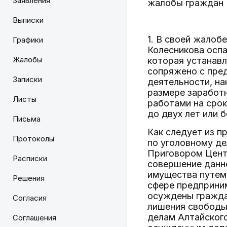
Заявления
жалобы граждан В
Выписки
1. В своей жалоб
Графики
Колесникова осп
Жалобы
которая устанавл
сопряжено с пре
Записки
деятельности, на
размере заработн
Листы
работами на срок
до двух лет или б
Письма
Как следует из п
Протоколы
по уголовному де
Приговором Центр
Расписки
совершение данно
имущества путем
Решения
сфере предприним
осуждены граждан
Согласия
лишения свободы
делам Алтайского
Соглашения