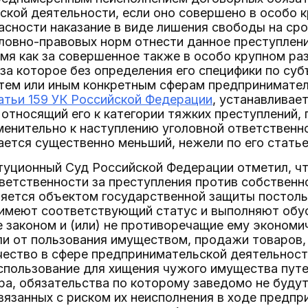
кой деятельности, если оно совершено в особо к
сности наказание в виде лишения свободы на сро
овно-правовых норм отнести данное преступлени
емя как за совершенное также в особо крупном ра
за которое без определения его специфики по су
 тем или иным конкретным сферам предпринимате
атьи 159 УК Российской Федерации
, устанавливае
 относящий его к категории тяжких преступлений
менительно к наступлению уголовной ответственн
ется существенно меньший, нежели по его статье 
уционный Суд Российской Федерации отметил, чт
ветственности за преступления против собствен
яется объектом государственной защиты постоль
 имеют соответствующий статус и выполняют обу
законом и (или) не противоречащие ему экономич
и от пользования имуществом, продажи товаров,
чество в сфере предпринимательской деятельнос
спользование для хищения чужого имущества пут
а, обязательства по которому заведомо не будут
вязанных с риском их неисполнения в ходе предпр