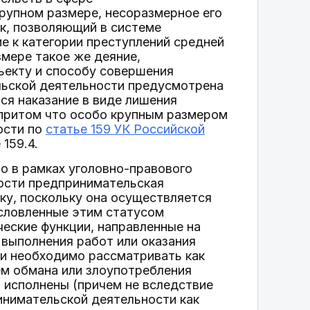
рупном размере, несоразмерное его
к, позволяющий в системе
е к категории преступлений средней
змере такое же деяние,
бъекту и способу совершения
льской деятельности предусмотрена
тся наказание в виде лишения
, притом что особо крупным размером
ости по
статье 159 УК Российской
159.4.
о в рамках уголовно-правового
ности предпринимательская
ку, поскольку она осуществляется
словленные этим статусом
еские функции, направленные на
 выполнения работ или оказания
ти необходимо рассматривать как
ем обмана или злоупотребления
 исполнены (причем не вследствие
инимательской деятельности как