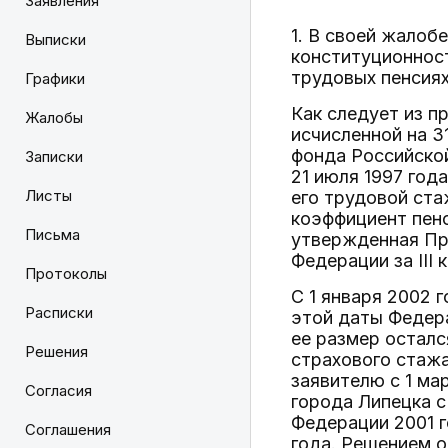
Заявления
1. В своей жалоб
Выписки
конституционност
трудовых пенсиях
Графики
Как следует из п
Жалобы
исчисленной на 3
фонда Российской
Записки
21 июля 1997 год
Листы
его трудовой ста
коэффициент пенс
Письма
утвержденная Пр
Федерации за III 
Протоколы
С 1 января 2002 
Расписки
этой даты Федера
ее размер осталс
Решения
страхового стажа
заявителю с 1 ма
Согласия
города Липецка 
Федерации 2001 г
Соглашения
года. Решением о