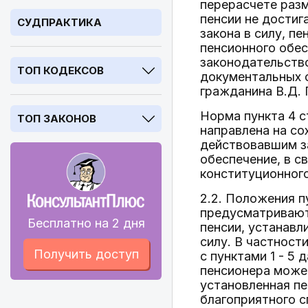
перерасчете разм
пенсии не достиг
СУДПРАКТИКА
закона в силу, п
пенсионного обес
законодательств
ТОП КОДЕКСОВ
документальных с
гражданина В.Д. 
Норма пункта 4 с
ТОП ЗАКОНОВ
направлена на со
действовавшим за
обеспечение, в с
конституционног
2.2. Положения п
предусматривают
Бесплатно на 2 дня
пенсии, устанавл
силу. В частност
Получить доступ
с пунктами 1 - 5
пенсионера может
установленная пе
благоприятного с