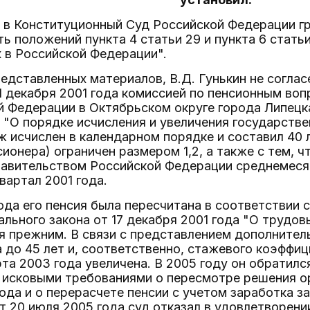
е в Конституционный Суд Российской Федерации г
ь положений пункта 4 статьи 29 и пункта 6 стать
 в Российской Федерации".
редставленных материалов, В.Д. Гунькин не соглас
1 декабря 2001 года комиссией по пенсионным во
 Федерации в Октябрьском округе города Липецк
а "О порядке исчисления и увеличения государствен
ж исчислен в календарном порядке и составил 40
ионера) ограничен размером 1,2, а также с тем, ч
авительством Российской Федерации среднемесяч
квартал 2001 года.
года его пенсия была пересчитана в соответствии 
льного закона от 17 декабря 2001 года "О трудов
я прежним. В связи с представлением дополнител
 до 45 лет и, соответственно, стажевого коэффиц
рта 2003 года увеличена. В 2005 году он обратил
с исковыми требованиями о пересмотре решения о
ода и о перерасчете пенсии с учетом заработка за
т 20 июля 2005 года суд отказал в удовлетворении