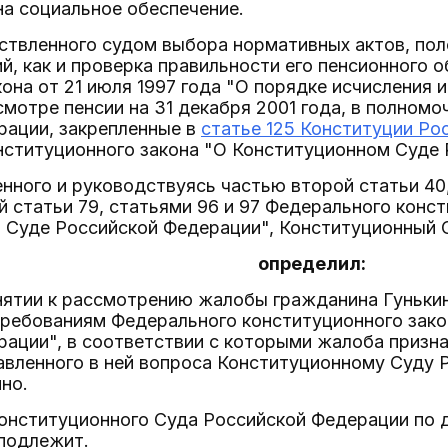
на социальное обеспечение.
ствленного судом выбора нормативных актов, пол
й, как и проверка правильности его пенсионного о
она от 21 июля 1997 года "О порядке исчисления 
смотре пенсии на 31 декабря 2001 года, в полном
рации, закрепленные в
статье 125 Конституции Ро
ституционного закона "О Конституционном Суде Р
нного и руководствуясь частью второй статьи 40, 
й статьи 79, статьями 96 и 97 Федерального конс
 Суде Российской Федерации", Конституционный 
определил:
инятии к рассмотрению жалобы гражданина Гуньки
 требованиям Федерального конституционного зак
ации", в соответствии с которыми жалоба призна
авленного в ней вопроса Конституционному Суду 
но.
Конституционного Суда Российской Федерации по 
подлежит.