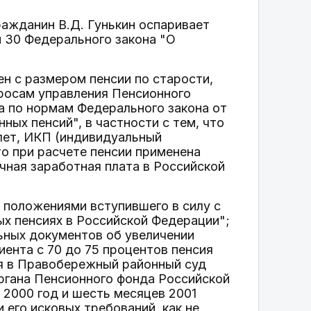
ражданин В.Д. Гунькин оспаривает
и 30 Федерального закона "О
ен с размером пенсии по старости,
просам управления Пенсионного
а по нормам Федерального закона от
ных пенсий", в частности с тем, что
 лет, ИКП (индивидуальный
то при расчете пенсии применена
ная заработная плата в Российской
с положениями вступившего в силу с
ых пенсиях в Российской Федерации";
ьных документов об увеличении
иента с 70 до 75 процентов пенсия
ся в Правобережный районный суд
ргана Пенсионного фонда Российской
 2000 год и шесть месяцев 2001
 его исковых требований, как не