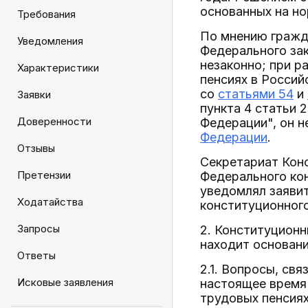
основанных на но
Требования
По мнению гражда
Уведомления
Федерального зак
незаконно; при 
Характеристики
пенсиях в Россий
со
статьями 54
и
Заявки
пункта 4 статьи 
Доверенности
Федерации", он н
Федерации
.
Отзывы
Секретариат Конс
Претензии
Федерального ко
уведомлял заявит
Ходатайства
конституционного
Запросы
2. Конституционн
находит основани
Ответы
2.1. Вопросы, св
Исковые заявления
настоящее время 
трудовых пенсиях