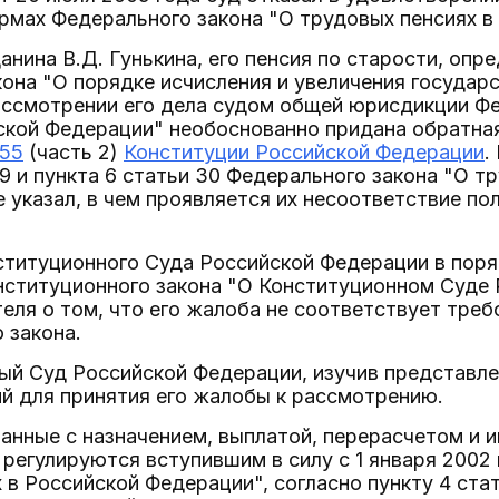
рмах Федерального закона "О трудовых пенсиях в
нина В.Д. Гунькина, его пенсия по старости, опре
она "О порядке исчисления и увеличения государ
рассмотрении его дела судом общей юрисдикции Ф
ской Федерации" необоснованно придана обратная
55
(часть 2)
Конституции Российской Федерации
.
29 и пункта 6 статьи 30 Федерального закона "О т
е указал, в чем проявляется их несоответствие п
титуционного Суда Российской Федерации в поря
нституционного закона "О Конституционном Суде 
еля о том, что его жалоба не соответствует тре
 закона.
ый Суд Российской Федерации, изучив представле
й для принятия его жалобы к рассмотрению.
язанные с назначением, выплатой, перерасчетом и 
регулируются вступившим в силу с 1 января 2002
 в Российской Федерации", согласно пункту 4 стат