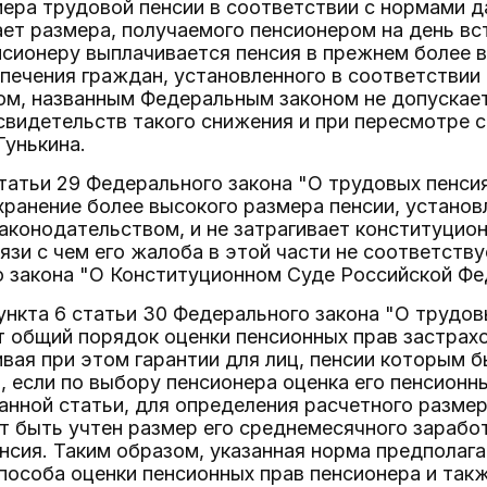
ера трудовой пенсии в соответствии с нормами д
ает размера, получаемого пенсионером на день в
енсионеру выплачивается пенсия в прежнем более
печения граждан, установленного в соответствии
ом, названным Федеральным законом не допускает
видетельств такого снижения и при пересмотре с 
Гунькина.
татьи 29 Федерального закона "О трудовых пенси
хранение более высокого размера пенсии, установ
конодательством, и не затрагивает конституцион
вязи с чем его жалоба в этой части не соответст
о закона "О Конституционном Суде Российской Фе
ункта 6 статьи 30 Федерального закона "О трудо
 общий порядок оценки пенсионных прав застрахо
ивая при этом гарантии для лиц, пенсии которым б
и, если по выбору пенсионера оценка его пенсион
 данной статьи, для определения расчетного разм
 быть учтен размер его среднемесячного заработ
нсия. Таким образом, указанная норма предполаг
пособа оценки пенсионных прав пенсионера и так