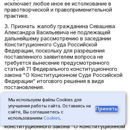
исключает любое иное ее истолкование в
правотворческой и правоприменительной
практике.
3. Признать жалобу гражданина Севашева
Александра Васильевича не подлежащей
дальнейшему рассмотрению в заседании
Конституционного Суда Российской
Федерации, поскольку для разрешения
поставленного заявителем вопроса не
требуется вынесение предусмотренного
статьей 71 Федерального конституционного
закона "О Конституционном Суде Российской
Федерации" итогового решения в виде
постановления.
4. Определение Конституционного Суда
Мы используем файлы Cookies для
Российской Федерации по данной жалобе
улучшения работы сайта. Оставаясь на
Принять
окончательно и обжалованию не подлежит.
сайте, Вы соглашаетесь с
использованием
Cookies
.
5. Согласно статье 78 Федерального
конституционного закона "О Конституционном