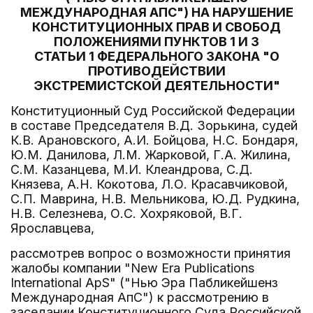
МЕЖДУНАРОДНАЯ АПС") НА НАРУШЕНИЕ
КОНСТИТУЦИОННЫХ ПРАВ И СВОБОД
ПОЛОЖЕНИЯМИ ПУНКТОВ 1 И 3
СТАТЬИ 1 ФЕДЕРАЛЬНОГО ЗАКОНА "О
ПРОТИВОДЕЙСТВИИ
ЭКСТРЕМИСТСКОЙ ДЕЯТЕЛЬНОСТИ"
Конституционный Суд Российской Федерации
в составе Председателя В.Д. Зорькина, судей
К.В. Арановского, А.И. Бойцова, Н.С. Бондаря,
Ю.М. Данилова, Л.М. Жарковой, Г.А. Жилина,
С.М. Казанцева, М.И. Клеандрова, С.Д.
Князева, А.Н. Кокотова, Л.О. Красавчиковой,
С.П. Маврина, Н.В. Мельникова, Ю.Д. Рудкина,
Н.В. Селезнева, О.С. Хохряковой, В.Г.
Ярославцева,
рассмотрев вопрос о возможности принятия
жалобы компании "New Era Publications
International ApS" ("Нью Эра Пабликейшенз
Международная АпС") к рассмотрению в
заседании Конституционного Суда Российской