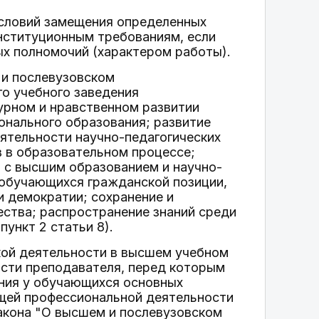
условий замещения определенных
нституционным требованиям, если
х полномочий (характером работы).
 и послевузовском
о учебного заведения
урном и нравственном развитии
онального образования; развитие
еятельности научно-педагогических
в в образовательном процессе;
 с высшим образованием и научно-
 обучающихся гражданской позиции,
и демократии; сохранение и
ества; распространение знаний среди
пункт 2 статьи 8).
кой деятельности в высшем учебном
ости преподавателя, перед которым
ния у обучающихся основных
щей профессиональной деятельности
закона "О высшем и послевузовском