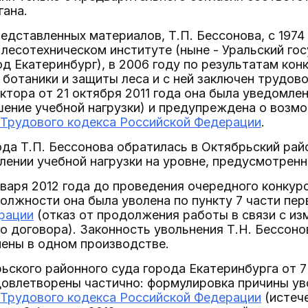
гана.
редставленных материалов, Т.П. Бессонова, с 197
лесотехническом институте (ныне - Уральский го
од Екатеринбург), в 2006 году по результатам ко
ботаники и защиты леса и с ней заключен трудово
ктора от 21 октября 2011 года она была уведомле
ение учебной нагрузки) и предупреждена о возмо
 Трудового кодекса Российской Федерации
.
года Т.П. Бессонова обратилась в Октябрьский рай
лении учебной нагрузки на уровне, предусмотрен
нваря 2012 года до проведения очередного конку
олжности она была уволена по пункту 7 части пе
рации
(отказ от продолжения работы в связи с и
о договора). Законность увольнения Т.Н. Бессоно
нены в одном производстве.
ского районного суда города Екатеринбурга от 7
овлетворены частично: формулировка причины уво
 Трудового кодекса Российской Федерации
(истече