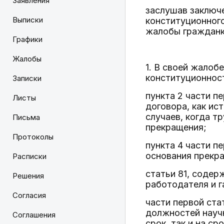
Заявления
заслушав заключе
Выписки
конституционног
жалобы гражданк
Графики
Жалобы
1. В своей жалоб
конституционнос
Записки
пункта 2 части п
Листы
договора, как ис
случаев, когда т
Письма
прекращения;
Протоколы
пункта 4 части п
основания прекра
Расписки
статьи 81, содер
Решения
работодателя и г
Согласия
части первой ста
должностей науч
Соглашения
срок, так и на с