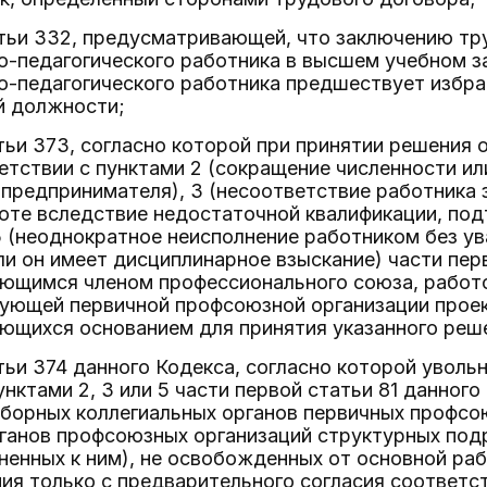
атьи 332, предусматривающей, что заключению тр
-педагогического работника в высшем учебном за
-педагогического работника предшествует избра
 должности;
тьи 373, согласно которой при принятии решения
етствии с пунктами 2 (сокращение численности ил
 предпринимателя), 3 (несоответствие работника
оте вследствие недостаточной квалификации, по
5 (неоднократное неисполнение работником без у
ли он имеет дисциплинарное взыскание) части перв
яющимся членом профессионального союза, работ
ующей первичной профсоюзной организации проект
ющихся основанием для принятия указанного реш
тьи 374 данного Кодекса, согласно которой уволь
унктами 2, 3 или 5 части первой статьи 81 данного
ыборных коллегиальных органов первичных профсо
ганов профсоюзных организаций структурных под
ненных к ним), не освобожденных от основной ра
ния только с предварительного согласия соотве