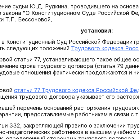
ние судьи Ю.Д. Рудкина, проводившего на основа
о закона "О Конституционном Суде Российской Фе
и Т.П. Бессоновой,
установил:
е в Конституционный Суд Российской Федерации г
ть следующих положений
Трудового кодекса Рос
ервой статьи 77, устанавливающего такое общее 
течение срока трудового договора (статья 79 данн
рудовые отношения фактически продолжаются и ни
ервой
статьи 77 Трудового кодекса Российской Фе
щения трудового договора указывает его растор
жащей перечень оснований расторжения трудовог
арантии, предоставляемые работникам в связи с 
тьи 332, закрепляющей правило о заключении тру
но-педагогических работников в высшем учебном 
рок, определенный сторонами трудового договора;