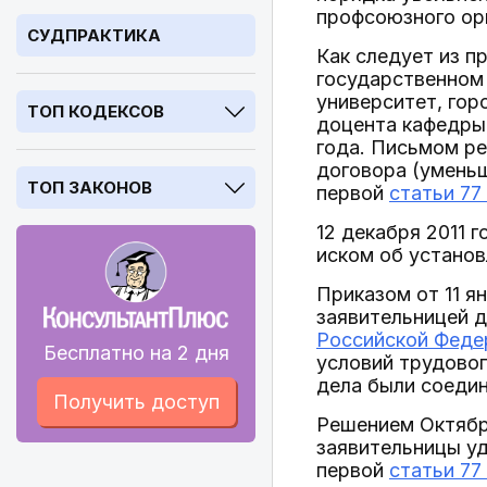
профсоюзного ор
СУДПРАКТИКА
Как следует из п
государственном 
университет, гор
ТОП КОДЕКСОВ
доцента кафедры 
года. Письмом ре
договора (уменьш
ТОП ЗАКОНОВ
первой
статьи 77
12 декабря 2011 
иском об установ
Приказом от 11 я
заявительницей д
Российской Феде
Бесплатно на 2 дня
условий трудовог
дела были соеди
Получить доступ
Решением Октябрь
заявительницы уд
первой
статьи 77