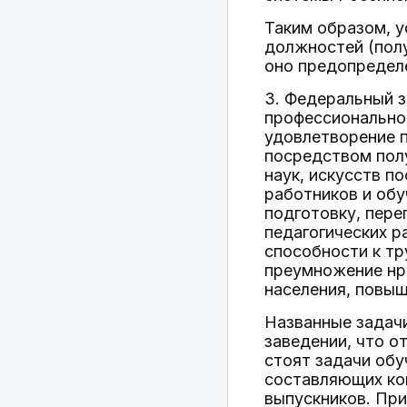
Таким образом, 
должностей (пол
оно предопредел
3. Федеральный з
профессиональном
удовлетворение п
посредством полу
наук, искусств п
работников и обу
подготовку, пере
педагогических 
способности к тр
преумножение нра
населения, повыш
Названные задач
заведении, что о
стоят задачи об
составляющих ко
выпускников. При