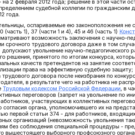
- на 2 февраля 2012 года; решение в этой части о
пределением судебной коллегии по гражданским 
12 года.
тельницы, оспариваемые ею законоположения не
0 (часть 1), 37 (части 1 и 4), 45 и 46 (часть 1)
Конст
сматривают возможность заключения с научно-пе
и срочного трудового договора даже в том случае
 допускают увольнение научно-педагогического р
о решения, принятого по итогам конкурса, котор
нальных качеств претендентов на занятие соотве
лизации права на эффективную судебную защиту; н
 трудового договора после неизбрания по конкурс
одателя, в результате чего на работника не расп
е
Трудовым кодексом Российской Федерации
, в ч
ктивных переговоров (запрет на увольнение по и
аботников, участвующих в коллективных переговор
 согласия органа, уполномочившего их на предста
тью первой статьи 374 - для работников, входящи
зных организаций (невозможность увольнения так
иям без соблюдения специальной процедуры - пре
о вышестоящего выборного профсоюзного органа