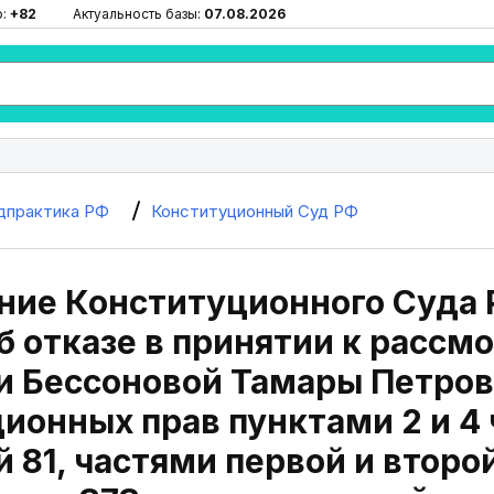
ю:
+82
Актуальность базы:
07.08.2026
дпрактика РФ
Конституционный Суд РФ
ие Конституционного Суда Р
б отказе в принятии к расс
и Бессоновой Тамары Петров
ионных прав пунктами 2 и 4 
ей 81, частями первой и второ