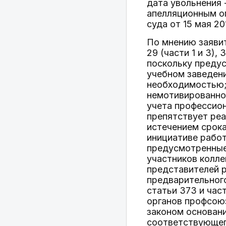
дата увольнения 
апелляционным о
суда от 15 мая 20
По мнению заяви
29 (части 1 и 3), 3
поскольку преду
учебном заведени
необходимостью;
немотивированног
учета профессио
препятствует реа
истечением срока
инициативе работ
предусмотренны
участников колле
представителей р
предварительного
статьи 373 и час
органов профсою
законом основан
соответствующег