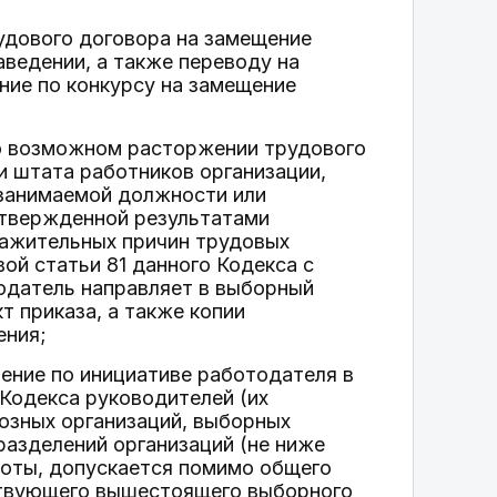
удового договора на замещение
ведении, а также переводу на
ние по конкурсу на замещение
 о возможном расторжении трудового
и штата работников организации,
 занимаемой должности или
дтвержденной результатами
важительных причин трудовых
ой статьи 81 данного Кодекса с
одатель направляет в выборный
 приказа, а также копии
ения;
нение по инициативе работодателя в
 Кодекса руководителей (их
юзных организаций, выборных
разделений организаций (не ниже
боты, допускается помимо общего
тствующего вышестоящего выборного