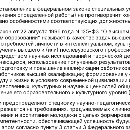
установление в федеральном законе специальных 
учения определенной работы) не противоречит ко
ено особенностями соответствующих должностны
акон от 22 августа 1996 года N 125-ФЗ "О высшем
 образовании" называет в качестве задач высшег
отребностей личности в интеллектуальном, культ
чения высшего и (или) послевузовского професси
осредством научных исследований и творческой д
чающихся, использование полученных результато
подготовку и повышение квалификации работников
работников высшей квалификации; формирование у
уду и жизни в условиях современной цивилизации 
вственных, культурных и научных ценностей общ
ение его образовательного и культурного уровня (
и предопределяют специфику научно-педагогичес
тражается на требованиях, предъявляемых к личн
учения и воспитания молодежи с целью формирова
мпетентности, обеспечивающей успешность буду
 этом согласно пункту 3 статьи 3 Федерального 