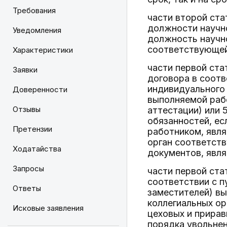
Требования
части второй ст
должности научно
Уведомления
должность научно
соответствующей
Характеристики
части первой ста
Заявки
договора в соотв
индивидуального
Доверенности
выполняемой раб
Отзывы
аттестации) или 
обязанностей, ес
Претензии
работником, явл
орган соответств
Ходатайства
документов, явля
Запросы
части первой ста
соответствии с п
Ответы
заместителей) в
коллегиальных ор
Исковые заявления
цеховых и прирав
порядка увольне