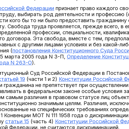
оссийской Федерации
признает право каждого св
труду, выбирать род деятельности и профессию (ста
сти кого бы то ни было предоставить гражданин
у. Свобода труда проявляется, прежде всего, в е
пределенной профессии, специальности, квалифик
го договора. Эта свобода, вместе с тем, предпол
авных с другими лицами условиях и без какой-ли
ния (
постановления Конституционного Суда Росси
15 марта 2005 года N 3-П,
Определение Конституц
года N 263-О
).
итуционный Суд Российской Федерации в Постанов
статьей 19
(части 1 и 2)
Конституции Российской Ф
и гражданина не препятствует при осуществлении
авливать в федеральном законе особые условия 
м самым различия в правовом статусе лиц объек
нституционно значимым целям. Различия, исключ
 основанные на специфических требованиях опреде
 1 Конвенции МОТ N 111 1958 года о дискриминации 
лу
статьи 15
(часть 4)
Конституции Российской Фе
кой Федерации, не считаются дискриминацией.