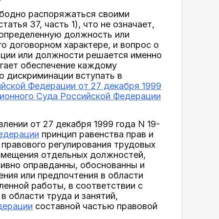
ободно распоряжаться своими
тья 37, часть 1), что не означает,
у определенную должность или
го договорном характере, и вопрос о
ации или должности решается именно
агает обеспечение каждому
бо дискриминации вступать в
йской Федерации от 27 декабря 1999
ионного Суда Российской Федерации
лении от 27 декабря 1999 года N 19-
едерации
принцип равенства прав и
 правового регулирования трудовых
замещения отдельных должностей,
тивно оправданны, обоснованны и
ения или предпочтения в области
ленной работы, в соответствии с
в области труда и занятий,
дерации
составной частью правовой