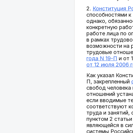
2.
Конституция Р
способностями к 
однако, обязанно
конкретную работ
работе лица по о
в рамках трудово
возможности на р
трудовые отноше
года N 19-П
и от 
от 12 июля 2006 
Как указал Конст
П, закрепленный
свобод человека 
отношений устан
если вводимые те
соответствуют ко
труда и занятий,
пунктом 2 статьи
являющейся в си
системы Российс