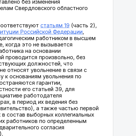
ставлено без изменения
делам Свердловского областного
 соответствуют
статьям 19
(часть 2),
итуции Российской Федерации
,
дагогическим работником в высшем
, когда это не вызывается
аботника на основании
ый проводится произвольно, без
тствующих должностей, что
е относят увольнение в связи с
у к основаниям увольнения по
ространяются гарантии,
астности его статьей 39, для
нициативе работодателя
ах, в период их ведения без
вительство), а также частью первой
х в состав выборных коллегиальных
их работников по определенным
дварительного согласия
).