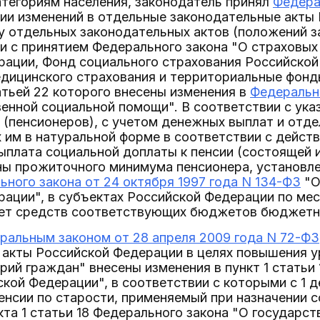
тегориям населения, законодатель принял
Федера
ии изменений в отдельные законодательные акты 
у отдельных законодательных актов (положений з
и с принятием Федерального закона "О страховых
рации, Фонд социального страхования Российско
едицинского страхования и территориальные фонд
атьей 22 которого внесены изменения в
Федеральны
енной социальной помощи". В соответствии с указ
 (пенсионеров), с учетом денежных выплат и отд
 им в натуральной форме в соответствии с дейс
плата социальной доплаты к пенсии (состоящей и
ны прожиточного минимума пенсионера, установле
ьного закона от 24 октября 1997 года N 134-ФЗ
"О
ации", в субъектах Российской Федерации по мес
чет средств соответствующих бюджетов бюджетн
ральным законом от 28 апреля 2009 года N 72-ФЗ
 акты Российской Федерации в целях повышения у
рий граждан" внесены изменения в пункт 1 статьи
ской Федерации", в соответствии с которыми с 1 
енсии по старости, применяемый при назначении с
кта 1 статьи 18 Федерального закона "О государс