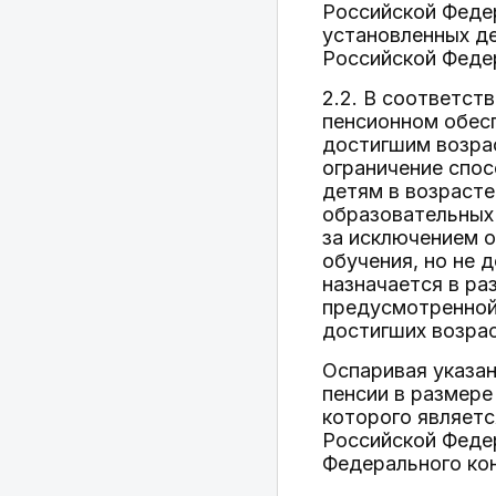
Российской Федер
установленных де
Российской Феде
2.2. В соответст
пенсионном обес
достигшим возра
ограничение спос
детям в возрасте
образовательных 
за исключением о
обучения, но не 
назначается в ра
предусмотренной
достигших возрас
Оспаривая указан
пенсии в размере
которого являетс
Российской Федер
Федерального ко