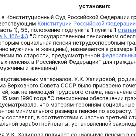
установил:
е в Конституционный Суд Российской Федерации г
тветствующим
Конституции Российской Федерации
 (часть 1), 55, положение подпункта 1 пункта 1
статьи
а N 166-ФЗ
"О государственном пенсионном обеспе
которым социальная пенсия нетрудоспособным гра
нно мужчины и женщины), назначается в размере 
пенсии по старости, предусмотренной
Федеральным
ых пенсиях в Российской Федерации" для граждан,
 мужчины и женщины).
редставленных материалов, У.К. Халидовой, родив
ма Верховного Совета СССР было присвоено почет
а ей, как не имеющей трудового стажа, назначена 
15 мая 1990 года "О пенсионном обеспечении гра
дусматривала, что матерям-героиням социальные 
ентов минимального размера пенсии по возрасту.
ту составлял, в соответствии с частью третьей ст
альной заработной платы, установленной законо
я У.К. Халидова получает социальную пенсию в со