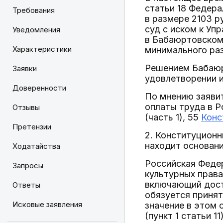
статьи 18 Федера
Требования
в размере 2103 р
суд с иском к Уп
Уведомления
в Бабаюртовском 
Характеристики
минимального раз
Решением Бабаюрт
Заявки
удовлетворении и
Доверенности
По мнению заяви
оплаты труда в 
Отзывы
(часть 1), 55
Конс
Претензии
2. Конституционн
находит основани
Ходатайства
Российская Федер
Запросы
культурных права
включающий дост
Ответы
обязуется приня
Исковые заявления
значение в этом
(пункт 1 статьи 