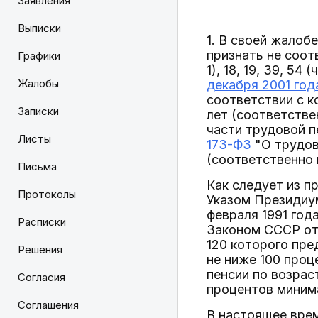
Заявления
Выписки
1. В своей жалоб
признать не соо
Графики
1), 18, 19, 39, 54
Жалобы
декабря 2001 год
соответствии с 
Записки
лет (соответстве
части трудовой 
Листы
173-ФЗ
"О трудов
(соответственно
Письма
Как следует из п
Протоколы
Указом Президиу
февраля 1991 год
Расписки
Законом СССР от 
120 которого пре
Решения
не ниже 100 проц
пенсии по возрас
Согласия
процентов миним
Соглашения
В настоящее врем