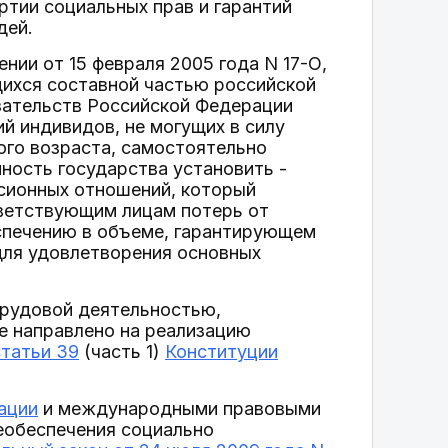
тии социальных прав и гарантий
дей.
нии от 15 февраля 2005 года N 17-О,
ихся составной частью российской
язательств Российской Федерации
й индивидов, не могущих в силу
го возраста, самостоятельно
ность государства установить -
нсионных отношений, который
тветствующим лицам потерь от
еспечению в объеме, гарантирующем
для удовлетворения основных
 трудовой деятельностью,
е направлено на реализацию
статьи 39
(часть 1)
Конституции
ации
и международными правовыми
еобеспечения социально