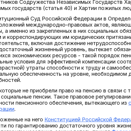
стников Содружества Независимых Государств Хар
мых государств (статья 40) и Хартии пожилых лю
итуционный Суд Российской Федерации в Определе
положений международно-правовых актов, являющ
, а именно из закрепленных в них социальных об
 и корреспондирующих им юридических притязани
тоятельств, включая достижение нетрудоспособно
достаточный жизненный уровень, вытекает обязан
хся экономических ресурсов - такой порядок пе
льные условия для эффективной компенсации соо
зрастной) утраты способности к труду и самооб
альную обеспеченность на уровне, необходимом 
бностей.
которые не приобрели право на пенсию в связи с
социальные пенсии. Такое правовое регулировани
ности пенсионного обеспечения, вытекающего из
рации
.
зложенные на него
Конституцией Российской Федер
сти по гарантированию достаточного уровня жизн