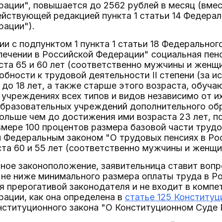
ации", повышается до 2562 рублей в месяц (вмес
йствующей редакцией пункта 1 статьи 14 Федерал
рации").
вии с подпунктом 1 пункта 1 статьи 18 Федерально
печении в Российской Федерации" социальная пе
ста 65 и 60 лет (соответственно мужчины и женщ
обности к трудовой деятельности II степени (за и
 до 18 лет, а также старше этого возраста, обуч
учреждениях всех типов и видов независимо от и
бразовательных учреждений дополнительного обр
дольше чем до достижения ими возраста 23 лет, п
змере 100 процентов размера базовой части трудо
 Федеральным законом "О трудовых пенсиях в Ро
та 60 и 55 лет (соответственно мужчины и женщи
ное законоположение, заявительница ставит вопр
 не ниже минимального размера оплаты труда в Р
я прерогативой законодателя и не входит в комп
ации, как она определена в
статье 125 Конститу
нституционного закона "О Конституционном Суде 