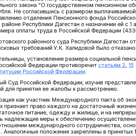
льного закона "О государственном пенсионном об
убля. Не согласившись с размером выплачиваемой 
равлению отделения Пенсионного фонда Российск
районе Республики Дагестан о назначении ей с 1 
мера оплаты труда в Российской Федерации (433
овского районного суда Республики Дагестан от 
сковых требований У.К. Халидовой было отказано
тельницы, установление размера социальной пенс
Российской Федерации противоречит
статьям 2
,
15
титуции Российской Федерации
.
ый Суд Российской Федерации, изучив представле
й для принятия ее жалобы к рассмотрению.
ация как участник Международного пакта об эко
х признает право каждого на достаточный жизненн
аточное питание, одежду и жилище, и на непреры
ть надлежащие меры к обеспечению осуществления
 отношении международного сотрудничества, осно
11). Аналогичные положения закреплены в принят