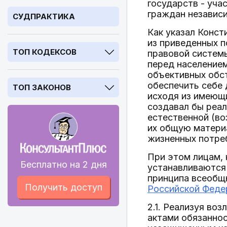
государств - уча
граждан независи
СУДПРАКТИКА
Как указал Конст
из приведенных 
ТОП КОДЕКСОВ
правовой системы
перед населением
объективных обс
обеспечить себе 
ТОП ЗАКОНОВ
исходя из имеющи
создавал бы реа
естественной (во
их общую матери
жизненных потре
При этом лицам, 
Бесплатно на 2 дня
устанавливаются 
принципа всеобщ
Получить доступ
Российской Феде
2.1. Реализуя во
актами обязанно