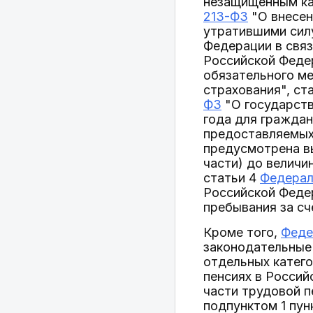
незащищенным ка
213-ФЗ
"О внесен
утратившими сил
Федерации в связ
Российской Феде
обязательного м
страхования", ст
ФЗ
"О государств
года для граждан
предоставляемых
предусмотрена вы
части) до величи
статьи 4
Федерал
Российской Федер
пребывания за с
Кроме того,
Феде
законодательные
отдельных катего
пенсиях в Россий
части трудовой п
подпунктом 1 пун