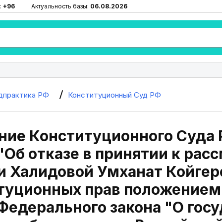
:
+96
Актуальность базы:
06.08.2026
дпрактика РФ
Конституционный Суд РФ
ие Конституционного Суда Р
"Об отказе в принятии к ра
и Халидовой Умханат Койгер
туционных прав положением п
 Федерального закона "О го